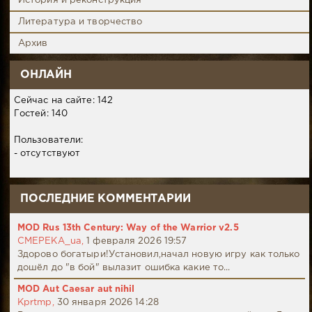
История и реконструкция
Литература и творчество
Архив
ОНЛАЙН
Сейчас на сайте: 142
Гостей: 140
Пользователи:
- отсутствуют
ПОСЛЕДНИЕ КОММЕНТАРИИ
MOD Rus 13th Century: Way of the Warrior v2.5
CMEPEKA_ua,
1 февраля 2026 19:57
Здорово богатыри!Установил,начал новую игру как только
дошёл до "в бой" вылазит ошибка какие то...
MOD Aut Caesar aut nihil
Kprtmp,
30 января 2026 14:28