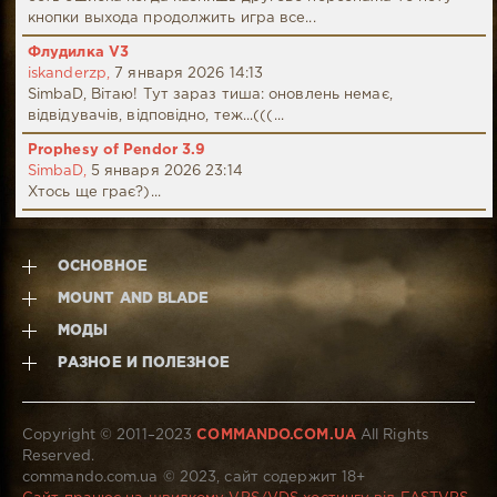
кнопки выхода продолжить игра все...
Флудилка V3
iskanderzp,
7 января 2026 14:13
SimbaD, Вітаю! Тут зараз тиша: оновлень немає,
відвідувачів, відповідно, теж...(((...
Prophesy of Pendor 3.9
SimbaD,
5 января 2026 23:14
Хтось ще грає?)...
ОСНОВНОЕ
MOUNT AND BLADE
МОДЫ
РАЗНОЕ И ПОЛЕЗНОЕ
Copyright © 2011–2023
COMMANDO.COM.UA
All Rights
Reserved.
commando.com.ua © 2023, сайт содержит 18+