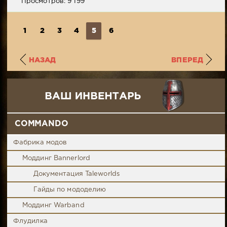
Просмотров: 9 199
1
2
3
4
5
6
НАЗАД
ВПЕРЕД
COMMANDO
Фабрика модов
Моддинг Bannerlord
Документация Taleworlds
Гайды по мододелию
Моддинг Warband
Флудилка