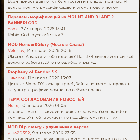
Всем привет давно тут был гостем и пришел мой час. Я
делаю полную руссификацию к этому моду и потом...
Перечень модификаций на MOUNT AND BLADE 2
BANNERLORD
nomil,
27 января 2026 13:41
Robin God, русский язык ?...
MOD Honour&Glory (Честь и Слава)
Veleslav,
14 января 2026 20:16
Ukropik, А какая у тебя версия? На 1.174 лицензионной всё
должно работать.Это не ошибка игры у...
Prophesy of Pendor 3.9
Чикабой,
11 января 2026 15:07
Цитата: SimbaDХтось ще грає?)Зайти понастольгировать
на ультра графике можно, но сейчас полно...
ТЕМА СОГЛАСОВАНИЯ НОВОСТЕЙ
Nolte,
10 января 2026 01:03
Здравствуйте! Покурив игровые форумы (commando в
том числе) я обнаружил что мод Дипломатия у них...
MOD Diplomacy - улучшенная версия
yura20352,
9 января 2026 23:35
есть ошибка когда казнишь другово персонажа то нету