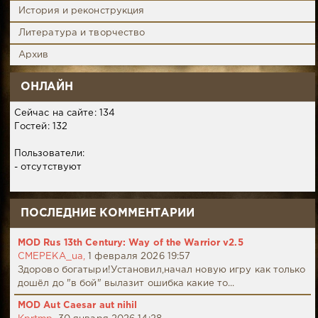
История и реконструкция
Литература и творчество
Архив
ОНЛАЙН
Сейчас на сайте: 134
Гостей: 132
Пользователи:
- отсутствуют
ПОСЛЕДНИЕ КОММЕНТАРИИ
MOD Rus 13th Century: Way of the Warrior v2.5
CMEPEKA_ua,
1 февраля 2026 19:57
Здорово богатыри!Установил,начал новую игру как только
дошёл до "в бой" вылазит ошибка какие то...
MOD Aut Caesar aut nihil