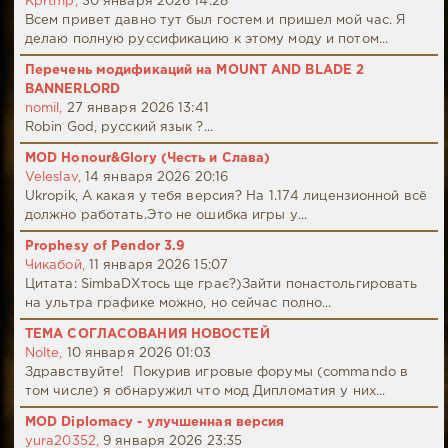
Kprtmp,
30 января 2026 14:28
Всем привет давно тут был гостем и пришел мой час. Я
делаю полную руссификацию к этому моду и потом...
Перечень модификаций на MOUNT AND BLADE 2
BANNERLORD
nomil,
27 января 2026 13:41
Robin God, русский язык ?...
MOD Honour&Glory (Честь и Слава)
Veleslav,
14 января 2026 20:16
Ukropik, А какая у тебя версия? На 1.174 лицензионной всё
должно работать.Это не ошибка игры у...
Prophesy of Pendor 3.9
Чикабой,
11 января 2026 15:07
Цитата: SimbaDХтось ще грає?)Зайти понастольгировать
на ультра графике можно, но сейчас полно...
ТЕМА СОГЛАСОВАНИЯ НОВОСТЕЙ
Nolte,
10 января 2026 01:03
Здравствуйте! Покурив игровые форумы (commando в
том числе) я обнаружил что мод Дипломатия у них...
MOD Diplomacy - улучшенная версия
yura20352,
9 января 2026 23:35