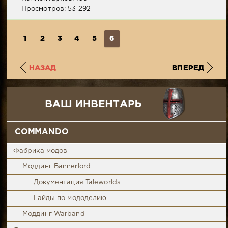
Просмотров: 53 292
1
2
3
4
5
6
НАЗАД
ВПЕРЕД
COMMANDO
Фабрика модов
Моддинг Bannerlord
Документация Taleworlds
Гайды по мододелию
Моддинг Warband