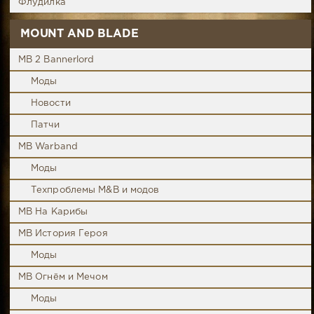
Флудилка
MOUNT AND BLADE
MB 2 Bannerlord
Моды
Новости
Патчи
MB Warband
Моды
Техпроблемы M&B и модов
MB На Карибы
MB История Героя
Моды
MB Огнём и Мечом
Моды