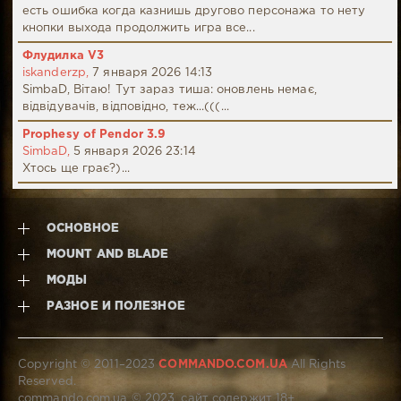
есть ошибка когда казнишь другово персонажа то нету
кнопки выхода продолжить игра все...
Флудилка V3
iskanderzp,
7 января 2026 14:13
SimbaD, Вітаю! Тут зараз тиша: оновлень немає,
відвідувачів, відповідно, теж...(((...
Prophesy of Pendor 3.9
SimbaD,
5 января 2026 23:14
Хтось ще грає?)...
ОСНОВНОЕ
MOUNT AND BLADE
МОДЫ
РАЗНОЕ И ПОЛЕЗНОЕ
Copyright © 2011–2023
COMMANDO.COM.UA
All Rights
Reserved.
commando.com.ua © 2023, сайт содержит 18+