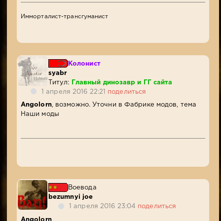
Имморталист-трансгуманист
Колонист
syabr
Титул:
Главный динозавр и ГГ сайта
1 апреля 2016 22:21
поделиться
Angolorn
, возможно. Уточни в Фабрике модов, тема
Наши моды
Воевода
bezumnyi joe
1 апреля 2016 23:04
поделиться
Angolorn
,