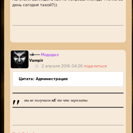
день сегодня такой?))
Мододел
Vampir
2 апреля 2016 04:26
поделиться
Цитата: Админестрация
мы не получаем
нЕ
то что зарплаты