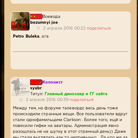
Воевода
bezumnyi joe
2 апреля 2016 00:22
поделиться
Petro Buleka
, ага
Колонист
syabr
Титул:
Главный динозавр и ГГ сайта
2 апреля 2016 00:39
поделиться
Между тем, на форуме талевордс весь день тоже
происходили странные вещи. Все пользователи вдруг
стали однофамильцами Clarkson . Более того, ещё и
повесили гифки на аватары. Администрация явно
разошлась не на шутку в этот странный день)) Даже
мы стали выглядеть как то непривычно... Да что же за