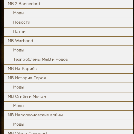
MB 2 Bannerlord
Моды
Новости
Патчи
MB Warband
Моды
Техпроблемы M&B и модов
MB На Карибы
MB История Героя
Моды
MB Огнём и Мечом
Моды
MB Наполеоновские войны
Моды
MB Viking Conquest