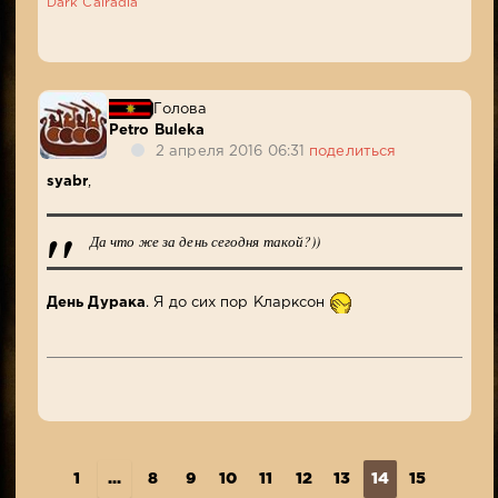
Dark Calradia
Голова
Petro Buleka
2 апреля 2016 06:31
поделиться
syabr
,
Да что же за день сегодня такой?))
День Дурака
. Я до сих пор Кларксон
1
...
8
9
10
11
12
13
14
15
16
1