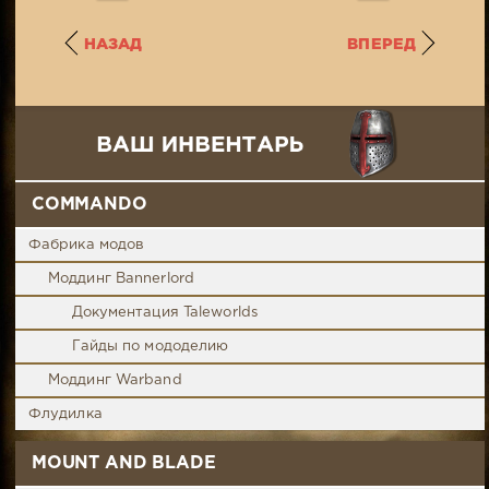
НАЗАД
ВПЕРЕД
COMMANDO
Фабрика модов
Моддинг Bannerlord
Документация Taleworlds
Гайды по мододелию
Моддинг Warband
Флудилка
MOUNT AND BLADE