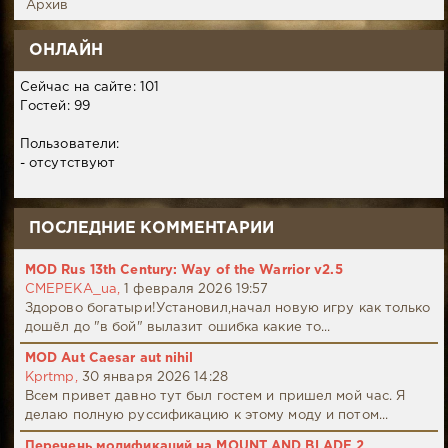
Архив
ОНЛАЙН
Сейчас на сайте: 101
Гостей: 99
Пользователи:
- отсутствуют
ПОСЛЕДНИЕ КОММЕНТАРИИ
MOD Rus 13th Century: Way of the Warrior v2.5
CMEPEKA_ua,
1 февраля 2026 19:57
Здорово богатыри!Установил,начал новую игру как только
дошёл до "в бой" вылазит ошибка какие то...
MOD Aut Caesar aut nihil
Kprtmp,
30 января 2026 14:28
Всем привет давно тут был гостем и пришел мой час. Я
делаю полную руссификацию к этому моду и потом...
Перечень модификаций на MOUNT AND BLADE 2