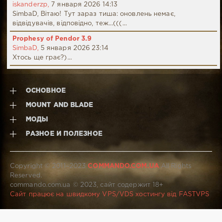
iskanderzp,
7 января 2026 14:13
SimbaD, Вітаю! Тут зараз тиша: оновлень немає,
відвідувачів, відповідно, теж...(((...
Prophesy of Pendor 3.9
SimbaD,
5 января 2026 23:14
Хтось ще грає?)...
ОСНОВНОЕ
MOUNT AND BLADE
МОДЫ
РАЗНОЕ И ПОЛЕЗНОЕ
Copyright © 2011–2023
COMMANDO.COM.UA
All Rights
Reserved.
commando.com.ua © 2023, сайт содержит 18+
Сайт працює на швидкому VPS/VDS хостингу від FASTVPS