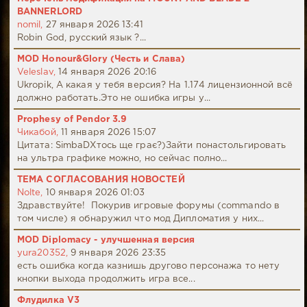
BANNERLORD
nomil,
27 января 2026 13:41
Robin God, русский язык ?...
MOD Honour&Glory (Честь и Слава)
Veleslav,
14 января 2026 20:16
Ukropik, А какая у тебя версия? На 1.174 лицензионной всё
должно работать.Это не ошибка игры у...
Prophesy of Pendor 3.9
Чикабой,
11 января 2026 15:07
Цитата: SimbaDХтось ще грає?)Зайти понастольгировать
на ультра графике можно, но сейчас полно...
ТЕМА СОГЛАСОВАНИЯ НОВОСТЕЙ
Nolte,
10 января 2026 01:03
Здравствуйте! Покурив игровые форумы (commando в
том числе) я обнаружил что мод Дипломатия у них...
MOD Diplomacy - улучшенная версия
yura20352,
9 января 2026 23:35
есть ошибка когда казнишь другово персонажа то нету
кнопки выхода продолжить игра все...
Флудилка V3