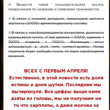
※Вводится новая пользовательская группа,
предложения по названию и символике принимаются.
※
В связи с низкими доходами, прекращена выплата
зарплаты (20000) админомодерскому составу.
※
В связи с освобождающимися вакансиями, должность
разрешается купить. (Глав админка = 50000, админка =
30000, модерка = 10000). Желающие могут
записываться в этой теме комментариями. Номер
кошелька будет сообщён позже, по мере освобождения
вакансий.
ВСЕХ С ПЕРВЫМ АПРЕЛЯ!
Естественно, в этой новости есть доля
истины и доля шутки. Последние мы
вычеркнули. Все цифры выше нами
взяты из головы, мы не получаем ни
то что зарплаты, а даже молока за