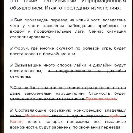
это таким непривычным информационным
объявлением. Итак, о последних изменениях:
※Был произведён переезд на новый хост, вследствие
чего у части населения наблюдались проблемы со
входом и продолжительные лаги. Сейчас ситуация
стабилизировалась.
※Форум, где многие скучают по ролевой игре, будет
восстановлен в ближайшие дни.
※Вызывавшие много споров лайки и дизлайки будут
восстановлены,
а предупреждения за дизлайки
отменены.
※
Снятие бана с настоящего момента разрешено платно
даже закоренелым нарушителям. Стоимость будет
уточнена при внесении изменений в
Правила сайта
.
※
Составляющие серьёзную конкуренцию владельцу
сайта
Mr.Awesome
главные администраторы
syabr
и
Konan
, власть которых превысила все мыслимые
возможности, будут забанены по окончании переезда.