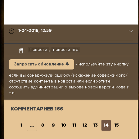
1-04-2016, 12:59
Mr.Awesome
Новости
,
новости игр
1-
04-
Запросить обновление 🔔
- используйте эту кнопку
2016,
12:59
если вы обнаружили ошибку/искажение содержимого/
Комментариев:
отсутствие контента в новости или если хотите
166
сообщить администрации о выходе новой версии мода и
Просмотров:
т.п.
1
972
КОММЕНТАРИЕВ 166
1
...
8
9
10
11
12
13
14
15
16
1