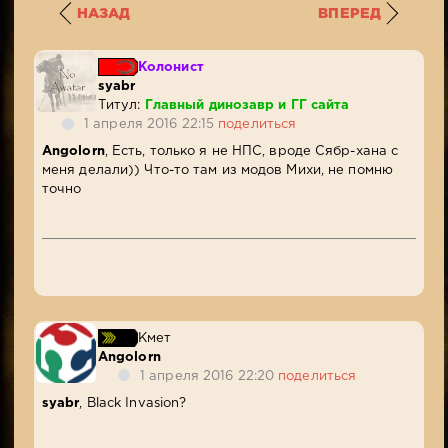
НАЗАД
ВПЕРЕД
Колонист
syabr
Титул:
Главный динозавр и ГГ сайта
1 апреля 2016 22:15
поделиться
Angolorn
, Есть, только я не НПС, вроде Сябр-хана с
меня делали)) Что-то там из модов Михи, не помню
точно
Кмет
Angolorn
1 апреля 2016 22:20
поделиться
syabr
, Black Invasion?