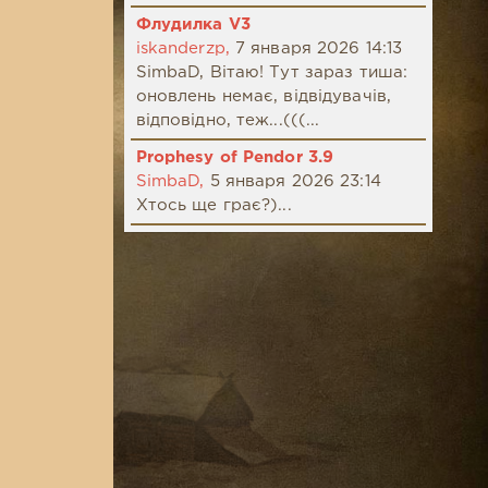
Флудилка V3
iskanderzp,
7 января 2026 14:13
SimbaD, Вітаю! Тут зараз тиша:
оновлень немає, відвідувачів,
відповідно, теж...(((...
Prophesy of Pendor 3.9
SimbaD,
5 января 2026 23:14
Хтось ще грає?)...