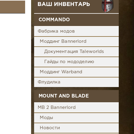
COMMANDO
Фабрика модов
Моддинг Bannerlord
Документация Taleworlds
Гайды по мододелию
Моддинг Warband
Флудилка
MOUNT AND BLADE
MB 2 Bannerlord
Моды
Новости