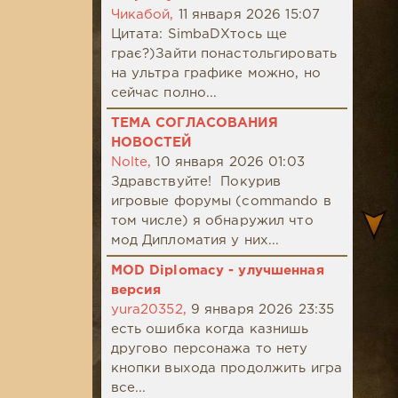
Чикабой,
11 января 2026 15:07
Цитата: SimbaDХтось ще
грає?)Зайти понастольгировать
на ультра графике можно, но
сейчас полно...
ТЕМА СОГЛАСОВАНИЯ
НОВОСТЕЙ
Nolte,
10 января 2026 01:03
Здравствуйте! Покурив
игровые форумы (commando в
том числе) я обнаружил что
мод Дипломатия у них...
MOD Diplomacy - улучшенная
версия
yura20352,
9 января 2026 23:35
есть ошибка когда казнишь
другово персонажа то нету
кнопки выхода продолжить игра
все...