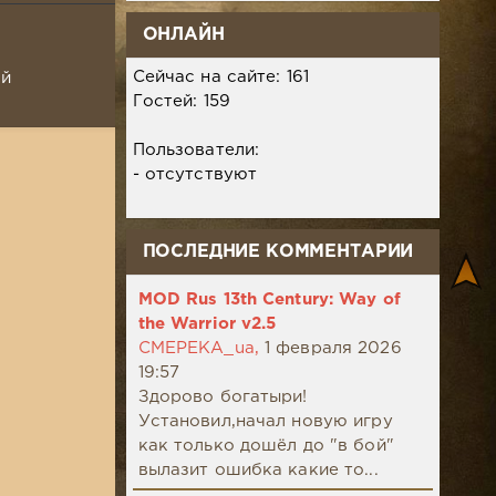
ОНЛАЙН
Сейчас на сайте: 161
ой
Гостей: 159
Пользователи:
- отсутствуют
ПОСЛЕДНИЕ КОММЕНТАРИИ
MOD Rus 13th Century: Way of
the Warrior v2.5
CMEPEKA_ua,
1 февраля 2026
19:57
Здорово богатыри!
Установил,начал новую игру
как только дошёл до "в бой"
вылазит ошибка какие то...