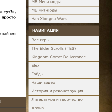
MB Мини моды
MB Чит-коды
ы тут?»,
 просто
Han Xiongnu Wars
НАВИГАЦИЯ
 крайнем
Все игры
The Elder Scrolls (TES)
Kingdom Come: Deliverance
Elex
Гайды
Наши видео
История и реконструкция
Литература и творчество
6
Архив