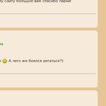
му сайту большое вам спасибо парни!
та
бо
А чего же боялся регаться?)