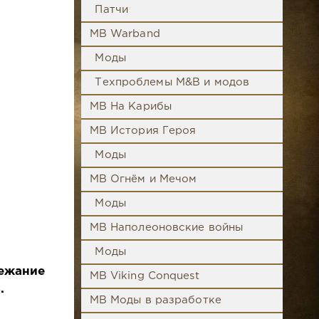
Патчи
MB Warband
Моды
Техпроблемы M&B и модов
MB На Карибы
MB История Героя
Моды
MB Огнём и Мечом
Моды
MB Наполеоновские войны
Моды
бежание
MB Viking Conquest
.
MB Моды в разработке