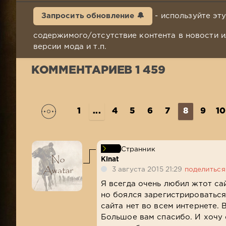
Запросить обновление 🔔
- используйте эт
содержимого/отсутствие контента в новости и
версии мода и т.п.
КОММЕНТАРИЕВ 1 459
1
...
4
5
6
7
8
9
10
Странник
Kinat
3 августа 2015 21:29
поделиться
Я всегда очень любил жтот сай
но боялся зарегистрироваться
сайта нет во всем интернете. 
Большое вам спасибо. И хочу о