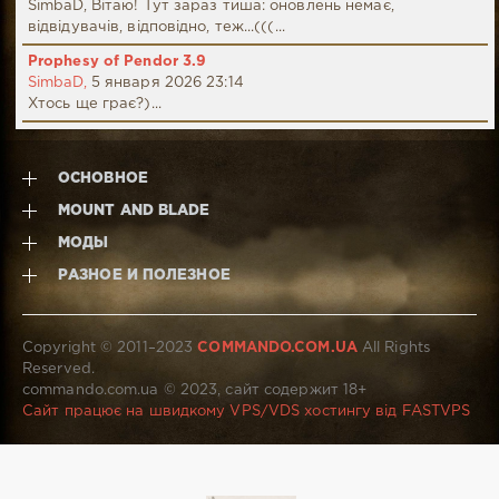
SimbaD, Вітаю! Тут зараз тиша: оновлень немає,
відвідувачів, відповідно, теж...(((...
Prophesy of Pendor 3.9
SimbaD,
5 января 2026 23:14
Хтось ще грає?)...
ОСНОВНОЕ
MOUNT AND BLADE
МОДЫ
РАЗНОЕ И ПОЛЕЗНОЕ
Copyright © 2011–2023
COMMANDO.COM.UA
All Rights
Reserved.
commando.com.ua © 2023, сайт содержит 18+
Сайт працює на швидкому VPS/VDS хостингу від FASTVPS