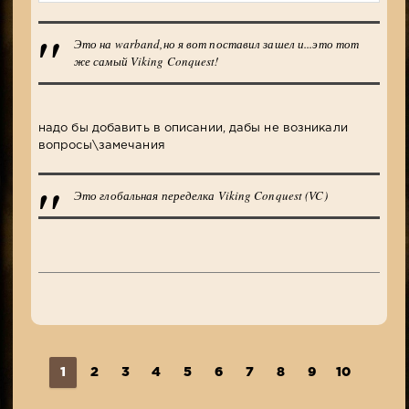
Это на warband,но я вот поставил зашел и...это тот
же самый Viking Conquest!
надо бы добавить в описании, дабы не возникали
вопросы\замечания
Это глобальная переделка Viking Conquest (VC)
1
2
3
4
5
6
7
8
9
10
...
3