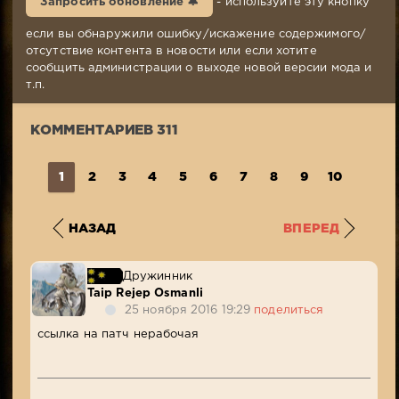
Запросить обновление 🔔
- используйте эту кнопку
2016,
15:49
если вы обнаружили ошибку/искажение содержимого/
Комментариев:
отсутствие контента в новости или если хотите
311
сообщить администрации о выходе новой версии мода и
Просмотров:
т.п.
71
080
КОММЕНТАРИЕВ 311
1
2
3
4
5
6
7
8
9
10
...
3
НАЗАД
ВПЕРЕД
Дружинник
Taip Rejep Osmanli
25 ноября 2016 19:29
поделиться
ссылка на патч нерабочая