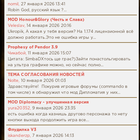
nomil,
27 января 2026 13:41
Robin God, русский язык ?...
MOD Honour&Glory (Честь и Слава)
Veleslav,
14 января 2026 20:16
Ukropik, А какая у тебя версия? На 1.174 лицензионной всё
должно работать.Это не ошибка игры у...
Prophesy of Pendor 3.9
Чикабой,
11 января 2026 15:07
Цитата: SimbaDХтось ще грає?)Зайти понастольгировать
на ультра графике можно, но сейчас полно...
ТЕМА СОГЛАСОВАНИЯ НОВОСТЕЙ
Nolte,
10 января 2026 01:03
Здравствуйте! Покурив игровые форумы (commando в
том числе) я обнаружил что мод Дипломатия у них...
MOD Diplomacy - улучшенная версия
yura20352,
9 января 2026 23:35
есть ошибка когда казнишь другово персонажа то нету
кнопки выхода продолжить игра все...
Флудилка V3
iskanderzp,
7 января 2026 14:13