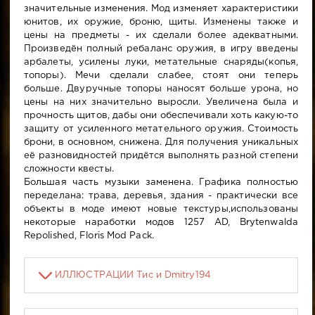
значительные изменения. Мод изменяет характеристики
юнитов, их оружие, броню, щиты. Изменены также и
цены на предметы - их сделали более адекватными.
Произведён полный ребаланс оружия, в игру введены
арбалеты, усилены луки, метательные снаряды(копья,
топоры). Мечи сделали слабее, стоят они теперь
больше. Двуручные топоры наносят больше урона, но
цены на них значительно выросли. Увеличена была и
прочность щитов, дабы они обеспечивали хоть какую-то
защиту от усиленного метательного оружия. Стоимость
брони, в основном, снижена. Для получения уникальных
её разновидностей придётся выполнять разной степени
сложности квесты.
Большая часть музыки заменена. Графика полностью
переделана: трава, деревья, здания - практически все
объекты в моде имеют новые текстуры,использованы
некоторые наработки модов 1257 AD, Brytenwalda
Repolished, Floris Mod Pack.
ИЛЛЮСТРАЦИИ Тис и Dmitry194