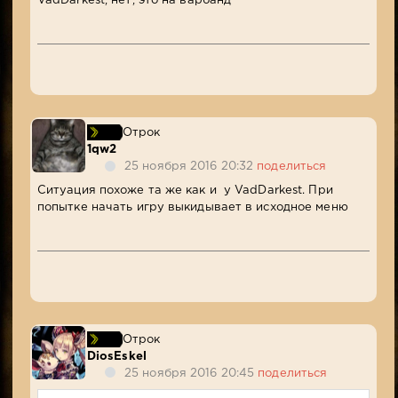
VadDarkest, нет, это на варбанд
Отрок
1qw2
25 ноября 2016 20:32
поделиться
Ситуация похоже та же как и у VadDarkest. При
попытке начать игру выкидывает в исходное меню
Отрок
DiosEskel
25 ноября 2016 20:45
поделиться