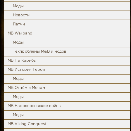
Моды
Новости
Патчи
MB Warband
Моды
Техпроблемы M&B и модов
MB На Карибы
MB История Героя
Моды
MB Огнём и Мечом
Моды
MB Наполеоновские войны
Моды
MB Viking Conquest