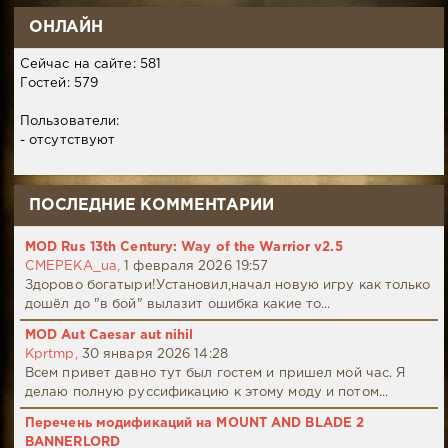
ОНЛАЙН
Сейчас на сайте: 581
Гостей: 579
Пользователи:
- отсутствуют
ПОСЛЕДНИЕ КОММЕНТАРИИ
MOD Rus 13th Century: Way of the Warrior v2.5
CMEPEKA_ua,
1 февраля 2026 19:57
Здорово богатыри!Установил,начал новую игру как только
дошёл до "в бой" вылазит ошибка какие то...
MOD Aut Caesar aut nihil
Kprtmp,
30 января 2026 14:28
Всем привет давно тут был гостем и пришел мой час. Я
делаю полную руссификацию к этому моду и потом...
Перечень модификаций на MOUNT AND BLADE 2
BANNERLORD