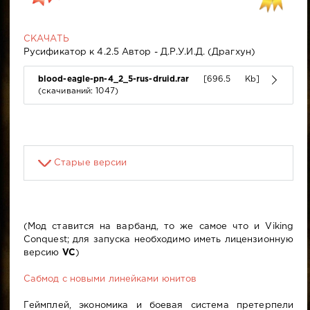
СКАЧАТЬ
Русификатор к 4.2.5 Автор - Д.Р.У.И.Д. (Драгхун)
blood-eagle-pn-4_2_5-rus-druid.rar
[696.5 Kb]
(cкачиваний: 1047)
Старые версии
(Мод ставится на варбанд, то же самое что и Viking
Conquest; для запуска необходимо иметь лицензионную
версию
VC
)
Сабмод с новыми линейками юнитов
Геймплей, экономика и боевая система претерпели