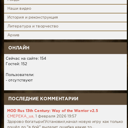
Наши видео
История и реконструкция
Литература и творчество
Архив
ОНЛАЙН
Сейчас на сайте: 154
Гостей: 152
Пользователи:
- отсутствуют
ПОСЛЕДНИЕ КОММЕНТАРИИ
MOD Rus 13th Century: Way of the Warrior v2.5
CMEPEKA_ua,
1 февраля 2026 19:57
Здорово богатыри!Установил,начал новую игру как только
дошёл до "в бой" вылазит ошибка какие то...