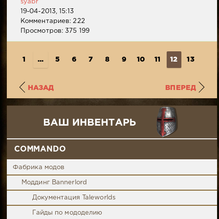
syabr
19-04-2013, 15:13
Комментариев: 222
Просмотров: 375 199
1
...
5
6
7
8
9
10
11
12
13
14
НАЗАД
ВПЕРЕД
COMMANDO
Фабрика модов
Моддинг Bannerlord
Документация Taleworlds
Гайды по мододелию