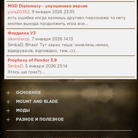
MOD Diplomacy - улучшенная версия
yura20352,
9 января 2026 23:35
есть ошибка когда казнишь другово персонажа то нету
кнопки выхода продолжить игра все...
Флудилка V3
iskanderzp,
7 января 2026 14:13
SimbaD, Вітаю! Тут зараз тиша: оновлень немає,
відвідувачів, відповідно, теж...(((...
Prophesy of Pendor 3.9
SimbaD,
5 января 2026 23:14
Хтось ще грає?)...
ОСНОВНОЕ
MOUNT AND BLADE
МОДЫ
РАЗНОЕ И ПОЛЕЗНОЕ