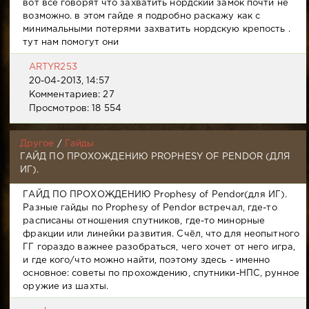
вот все говорят что захватить нордский замок почти не
возможно. в этом гайде я подробно раскажу как с
минимальными потерями захватить нордскую крепость .
тут нам помогут они
ARTYR253
20-04-2013, 14:57
Комментариев: 27
Просмотров: 18 554
Другое
/
Гайды
ГАЙД ПО ПРОХОЖДЕНИЮ PROPHESY OF PENDOR (ДЛЯ
ИГ).
ГАЙД ПО ПРОХОЖДЕНИЮ Prophesy of Pendor(для ИГ).
Разные гайды по Prophesy of Pendor встречал, где-то
расписаны отношения спутников, где-то минорные
фракции или линейки развития. Счёл, что для неопытного
ГГ гораздо важнее разобраться, чего хочет от него игра,
и где кого/что можно найти, поэтому здесь - именно
основное: советы по прохождению, спутники-НПС, рунное
оружие из шахты.