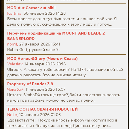
MOD Aut Caesar aut nihil
Kprtmp,
30 января 2026 14:28
Всем привет давно тут был гостем и пришел мой час. Я
делаю полную руссификацию к этому моду и потом...
Перечень модификаций на MOUNT AND BLADE 2
BANNERLORD
nomil,
27 января 2026 13:41
Robin God, русский язык ?...
MOD Honour&Glory (Честь и Слава)
Veleslav,
14 января 2026 20:16
Ukropik, А какая у тебя версия? На 1.174 лицензионной всё
должно работать.Это не ошибка игры у...
Prophesy of Pendor 3.9
Чикабой,
11 января 2026 15:07
Цитата: SimbaDХтось ще грає?)Зайти понастольгировать
на ультра графике можно, но сейчас полно...
ТЕМА СОГЛАСОВАНИЯ НОВОСТЕЙ
Nolte,
10 января 2026 01:03
Здравствуйте! Покурив игровые форумы (commando в
том числе) я обнаружил что мод Дипломатия у них...