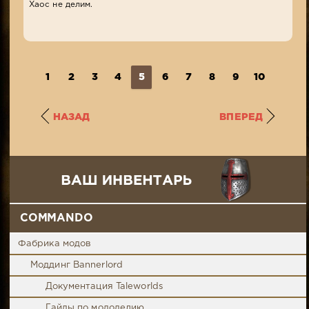
Хаос не делим.
1
2
3
4
5
6
7
8
9
10
...
2
НАЗАД
ВПЕРЕД
COMMANDO
Фабрика модов
Моддинг Bannerlord
Документация Taleworlds
Гайды по мододелию