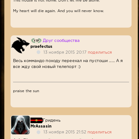
This house is not home. Don't let me be alone.
My heart will die again. And you will never know.
Друг сообщества
praefectus
13 ноября 2015 20:17
поделиться
Весь коммандо походу переехал на пустоши ...... А я
все жду свой новый телепорт :)
praise the sun
Гридень
MrAssasin
13 ноября 2015 21:52
поделиться