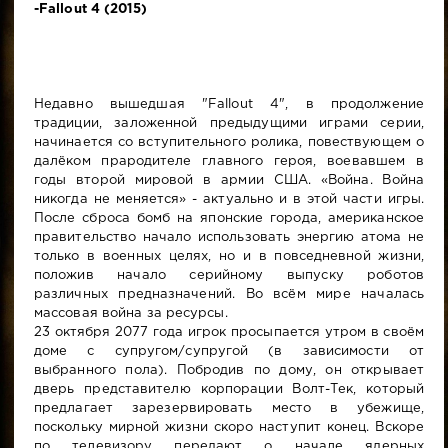
-Fallout 4 (2015)
Недавно вышедшая "Fallout 4", в продолжение
традиции, заложенной предыдущими играми серии,
начинается со вступительного ролика, повествующем о
далёком прародителе главного героя, воевавшем в
годы второй мировой в армии США. «Война. Война
никогда не меняется» - актуально и в этой части игры.
После сброса бомб на японские города, американское
правительство начало использовать энергию атома не
только в военных целях, но и в повседневной жизни,
положив начало серийному выпуску роботов
различных предназначений. Во всём мире началась
массовая война за ресурсы.
23 октября 2077 года игрок просыпается утром в своём
доме с супругом/супругой (в зависимости от
выбранного пола). Побродив по дому, он открывает
дверь представителю корпорации Волт-Тек, который
предлагает зарезервировать место в убежище,
поскольку мирной жизни скоро наступит конец. Вскоре
по телевизору передают о начале ядерных