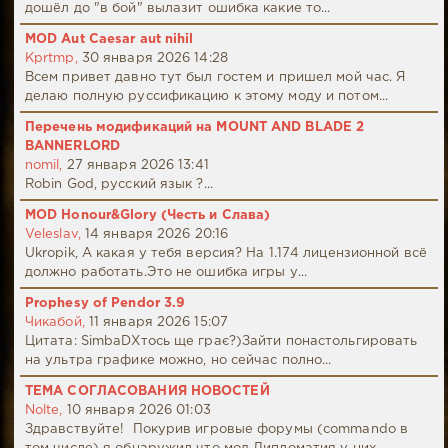
дошёл до "в бой" вылазит ошибка какие то...
MOD Aut Caesar aut nihil
Kprtmp,
30 января 2026 14:28
Всем привет давно тут был гостем и пришел мой час. Я
делаю полную руссификацию к этому моду и потом...
Перечень модификаций на MOUNT AND BLADE 2
BANNERLORD
nomil,
27 января 2026 13:41
Robin God, русский язык ?...
MOD Honour&Glory (Честь и Слава)
Veleslav,
14 января 2026 20:16
Ukropik, А какая у тебя версия? На 1.174 лицензионной всё
должно работать.Это не ошибка игры у...
Prophesy of Pendor 3.9
Чикабой,
11 января 2026 15:07
Цитата: SimbaDХтось ще грає?)Зайти понастольгировать
на ультра графике можно, но сейчас полно...
ТЕМА СОГЛАСОВАНИЯ НОВОСТЕЙ
Nolte,
10 января 2026 01:03
Здравствуйте! Покурив игровые форумы (commando в