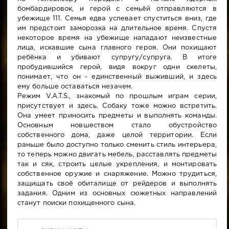
бомбардировок, и герой с семьёй отправляются в
убежище 111. Семья едва успевает спуститься вниз, где
им предстоит заморозка на длительное время. Спустя
некоторое время на убежище нападают неизвестные
лица, искавшие сына главного героя. Они похищают
ребёнка и убивают супругу/супруга. В итоге
пробудившийся герой, видя вокруг одни скелеты,
понимает, что он - единственный выживший, и здесь
ему больше оставаться незачем.
Режим V.A.T.S., знакомый по прошлым играм серии,
присутствует и здесь. Собаку тоже можно встретить.
Она умеет приносить предметы и выполнять команды.
Основным новшеством стало обустройство
собственного дома, даже целой территории. Если
раньше было доступно только сменить стиль интерьера,
то теперь можно двигать мебель, расставлять предметы
так и сяк, строить целые укрепления, и монтировать
собственное оружие и снаряжение. Можно трудиться,
защищать своё обиталище от рейдеров и выполнять
задания. Одним из основных сюжетных направлений
станут поиски похищенного сына.