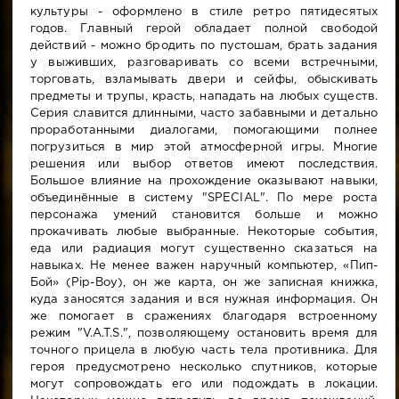
культуры - оформлено в стиле ретро пятидесятых
годов. Главный герой обладает полной свободой
действий - можно бродить по пустошам, брать задания
у выживших, разговаривать со всеми встречными,
торговать, взламывать двери и сейфы, обыскивать
предметы и трупы, красть, нападать на любых существ.
Серия славится длинными, часто забавными и детально
проработанными диалогами, помогающими полнее
погрузиться в мир этой атмосферной игры. Многие
решения или выбор ответов имеют последствия.
Большое влияние на прохождение оказывают навыки,
объединённые в систему "SPECIAL". По мере роста
персонажа умений становится больше и можно
прокачивать любые выбранные. Некоторые события,
еда или радиация могут существенно сказаться на
навыках. Не менее важен наручный компьютер, «Пип-
Бой» (Pip-Boy), он же карта, он же записная книжка,
куда заносятся задания и вся нужная информация. Он
же помогает в сражениях благодаря встроенному
режим "V.A.T.S.", позволяющему остановить время для
точного прицела в любую часть тела противника. Для
героя предусмотрено несколько спутников, которые
могут сопровождать его или подождать в локации.