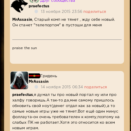
Друг сообщества
praefectus
13 ноября 2015 23:56
поделиться
MrAssasin
, Старый комп не тянет , жду себе новый.
Он станет "телепортом" в пустоши для меня
praise the sun
Гридень
MrAssasin
14 ноября 2015 06:34
поделиться
praefectus
,я думал ты про новый портал ну или про
халфу говоришь.А так-то да,мне самому пришлось
обновить свой ноут(денег отдал как за новый),а то
самые новые игры уже не тянет.Вот ещё один минус
фоллаута-он очень требователен к компу,поэтому на
слабых ПК не работает.Хотя это относится ко всем
новым играм.