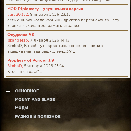
том числе) я обнаружил что мод Дипломатия у них...
MOD Diplomacy - улучшенная версия
yura20352,
9 января 2026 23:35
есть ошибка когда казнишь другово персонажа то нету
кнопки выхода продолжить игра все...
Флудилка V3
iskanderzp,
7 января 2026 14:13
SimbaD, Вітаю! Тут зараз тиша: оновлень немає,
відвідувачів, відповідно, теж...(((...
Prophesy of Pendor 3.9
SimbaD,
5 января 2026 23:14
Хтось ще грає?)...
ОСНОВНОЕ
MOUNT AND BLADE
МОДЫ
РАЗНОЕ И ПОЛЕЗНОЕ