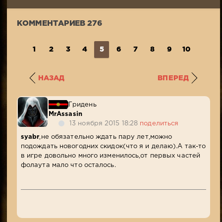
5
024
КОММЕНТАРИЕВ 276
1
2
3
4
5
6
7
8
9
10
...
2
НАЗАД
ВПЕРЕД
Гридень
MrAssasin
13 ноября 2015 18:28
поделиться
syabr
,не обязательно ждать пару лет,можно
подождать новогодних скидок(что я и делаю).А так-то
в игре довольно много изменилось,от первых частей
фолаута мало что осталось.