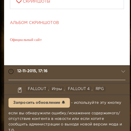
СКРИНШОТЫ
АЛЬБОМ СКРИНШОТОВ
Официальный сайт
12-11-2015, 17:16
syabr
FALLOUT
,
Игры
,
FALLOUT 4
,
RPG
12-
11-
Запросить обновление 🔔
- используйте эту кнопку
2015,
17:16
если вы обнаружили ошибку/искажение содержимого/
Комментариев:
отсутствие контента в новости или если хотите
276
сообщить администрации о выходе новой версии мода и
Просмотров:
т.п.