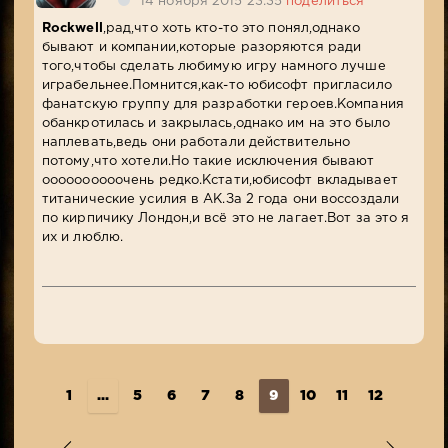
14 ноября 2015 23:35
поделиться
Rockwell
,рад,что хоть кто-то это понял,однако
бывают и компании,которые разоряются ради
того,чтобы сделать любимую игру намного лучше
играбельнее.Помнится,как-то юбисофт пригласило
фанатскую группу для разработки героев.Компания
обанкротилась и закрылась,однако им на это было
наплевать,ведь они работали действительно
потому,что хотели.Но такие исключения бывают
оооооооооочень редко.Кстати,юбисофт вкладывает
титанические усилия в АК.За 2 года они воссоздали
по кирпичику Лондон,и всё это не лагает.Вот за это я
их и люблю.
1
...
5
6
7
8
9
10
11
12
13
..