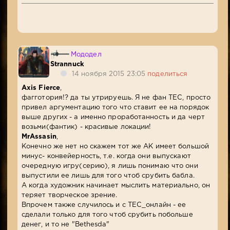
Мододел
Strannuck
14 ноября 2015 23:05
поделиться
Axis Fierce
,
фагготория!? да ты утрируешь. Я не фан ТЕС, просто
привел аргументацию того что ставит ее на порядок
выше других - а именно проработанность и да черт
возьми(фантик) - красивые локации!
MrAssasin
,
Конечно же нет но скажем тот же АК имеет большой
минус- конвейерность, т.е. когда они выпускают
очередную игру(серию), я лишь понимаю что они
выпустили ее лишь для того чтоб срубить бабла.
А когда художник начинает мыслить материально, он
теряет творческое зрение.
Впрочем также случилось и с ТЕС_онлайн - ее
сделали только для того чтоб срубить побольше
денег, и то не "Bethesda"