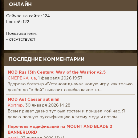
ОНЛАЙН
Сейчас на сайте: 124
Гостей: 122
Пользователи:
- отсутствуют
ПОСЛЕДНИЕ КОММЕНТАРИИ
MOD Rus 13th Century: Way of the Warrior v2.5
CMEPEKA_ua,
1 февраля 2026 19:57
Здорово богатыри!Установил,начал новую игру как только
дошёл до "в бой" вылазит ошибка какие то...
MOD Aut Caesar aut nihil
Kprtmp,
30 января 2026 14:28
Всем привет давно тут был гостем и пришел мой час. Я
делаю полную руссификацию к этому моду и потом...
Перечень модификаций на MOUNT AND BLADE 2
BANNERLORD