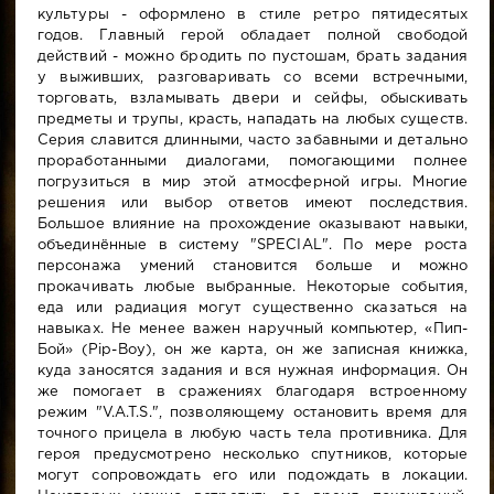
культуры - оформлено в стиле ретро пятидесятых
годов. Главный герой обладает полной свободой
действий - можно бродить по пустошам, брать задания
у выживших, разговаривать со всеми встречными,
торговать, взламывать двери и сейфы, обыскивать
предметы и трупы, красть, нападать на любых существ.
Серия славится длинными, часто забавными и детально
проработанными диалогами, помогающими полнее
погрузиться в мир этой атмосферной игры. Многие
решения или выбор ответов имеют последствия.
Большое влияние на прохождение оказывают навыки,
объединённые в систему "SPECIAL". По мере роста
персонажа умений становится больше и можно
прокачивать любые выбранные. Некоторые события,
еда или радиация могут существенно сказаться на
навыках. Не менее важен наручный компьютер, «Пип-
Бой» (Pip-Boy), он же карта, он же записная книжка,
куда заносятся задания и вся нужная информация. Он
же помогает в сражениях благодаря встроенному
режим "V.A.T.S.", позволяющему остановить время для
точного прицела в любую часть тела противника. Для
героя предусмотрено несколько спутников, которые
могут сопровождать его или подождать в локации.