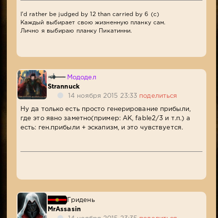
I'd rather be judged by 12 than carried by 6 (c)
Каждый выбирает свою жизненную планку сам.
Лично я выбираю планку Пикатинни.
Мододел
Strannuck
14 ноября 2015 23:33
поделиться
Ну да только есть просто генерирование прибыли,
где это явно заметно(пример: АК, fable2/3 и т.п.) а
есть: ген.прибыли + эскапизм, и это чувствуется.
Гридень
MrAssasin