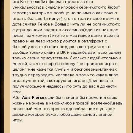
игр.Кто-то любит фоллач просто за его
уникальность(в смысле игровой серии),кто-то любит
героев(в которых я вообще не понимаю как можно
играть больше 15 минут),кто-то тратит своё время в
доте,считая Гейба и Вольво чуть ли не богами,кто-то
с утра до ночи задрит в ассасинов(один из них щас
пишет вам комент),кто-то в мэд максе валит всех на
право и на лево,кто-то рубится в батлфронт с
батлой,у кого-то горит пердак в контре,а кто-то
вообще только сидит в ВК и задалбывает всех одним
только своим присутствием.Сколько людей-столько и
мнений,так что спор по поводу "не нравится игра в
целом" мне кажется глупым и бесполезным,так-как
трудно переубедить человека в том,что какая-либо
игра лучше той,в которую он играет.Длинновато
получилось,но я надеюсь,что суть до вас я донести
смог.
P.S.-
Axis Fierce
,если бы я смог,я бы променял свою
жизнь на жизнь в какой-либо игровой вселенной,ведь
реальный мир-это просто однообразное и унылое
дерьмо,которое хуже любой,даже самой лаганой
игры.