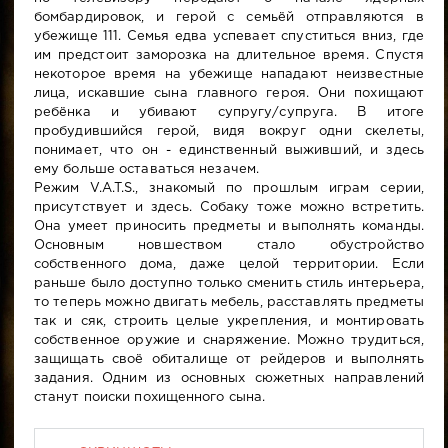
бомбардировок, и герой с семьёй отправляются в
убежище 111. Семья едва успевает спуститься вниз, где
им предстоит заморозка на длительное время. Спустя
некоторое время на убежище нападают неизвестные
лица, искавшие сына главного героя. Они похищают
ребёнка и убивают супругу/супруга. В итоге
пробудившийся герой, видя вокруг одни скелеты,
понимает, что он - единственный выживший, и здесь
ему больше оставаться незачем.
Режим V.A.T.S., знакомый по прошлым играм серии,
присутствует и здесь. Собаку тоже можно встретить.
Она умеет приносить предметы и выполнять команды.
Основным новшеством стало обустройство
собственного дома, даже целой территории. Если
раньше было доступно только сменить стиль интерьера,
то теперь можно двигать мебель, расставлять предметы
так и сяк, строить целые укрепления, и монтировать
собственное оружие и снаряжение. Можно трудиться,
защищать своё обиталище от рейдеров и выполнять
задания. Одним из основных сюжетных направлений
станут поиски похищенного сына.