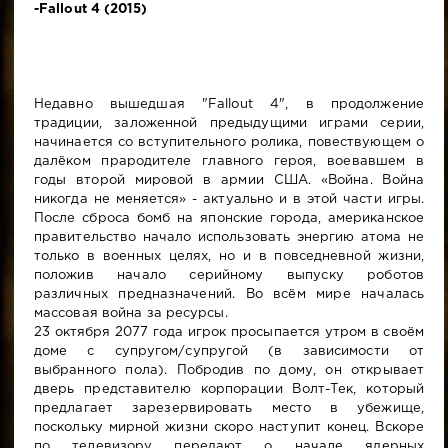
-Fallout 4 (2015)
Недавно вышедшая "Fallout 4", в продолжение
традиции, заложенной предыдущими играми серии,
начинается со вступительного ролика, повествующем о
далёком прародителе главного героя, воевавшем в
годы второй мировой в армии США. «Война. Война
никогда не меняется» - актуально и в этой части игры.
После сброса бомб на японские города, американское
правительство начало использовать энергию атома не
только в военных целях, но и в повседневной жизни,
положив начало серийному выпуску роботов
различных предназначений. Во всём мире началась
массовая война за ресурсы.
23 октября 2077 года игрок просыпается утром в своём
доме с супругом/супругой (в зависимости от
выбранного пола). Побродив по дому, он открывает
дверь представителю корпорации Волт-Тек, который
предлагает зарезервировать место в убежище,
поскольку мирной жизни скоро наступит конец. Вскоре
по телевизору передают о начале ядерных