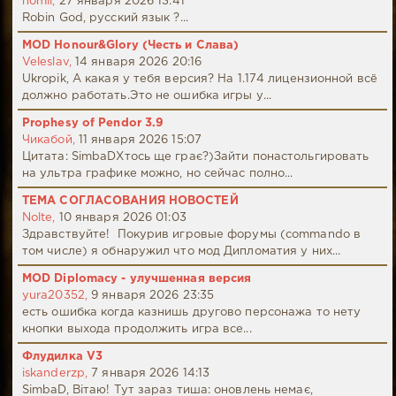
nomil,
27 января 2026 13:41
Robin God, русский язык ?...
MOD Honour&Glory (Честь и Слава)
Veleslav,
14 января 2026 20:16
Ukropik, А какая у тебя версия? На 1.174 лицензионной всё
должно работать.Это не ошибка игры у...
Prophesy of Pendor 3.9
Чикабой,
11 января 2026 15:07
Цитата: SimbaDХтось ще грає?)Зайти понастольгировать
на ультра графике можно, но сейчас полно...
ТЕМА СОГЛАСОВАНИЯ НОВОСТЕЙ
Nolte,
10 января 2026 01:03
Здравствуйте! Покурив игровые форумы (commando в
том числе) я обнаружил что мод Дипломатия у них...
MOD Diplomacy - улучшенная версия
yura20352,
9 января 2026 23:35
есть ошибка когда казнишь другово персонажа то нету
кнопки выхода продолжить игра все...
Флудилка V3
iskanderzp,
7 января 2026 14:13
SimbaD, Вітаю! Тут зараз тиша: оновлень немає,