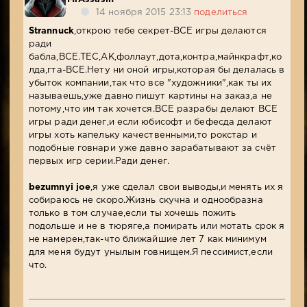
14 ноября 2015 23:13
поделиться
Strannuck
,открою тебе секрет-ВСЕ игры делаются
ради
бабла,ВСЕ.ТЕС,АК,фоллаут,дота,контра,майнкрафт,ко
лда,гта-ВСЕ.Нету ни оной игры,которая бы делалась в
убыток компании,так что все "художники",как ты их
называешь,уже давно пишут картины на заказ,а не
потому,что им так хочется.ВСЕ разрабы делают ВСЕ
игры ради денег,и если юбисофт и бефесда делают
игры хоть капельку качественными,то рокстар и
подобные говнари уже давно зарабатывают за счёт
первых игр серии.Ради денег.
bezumnyi joe
,я уже сделал свои выводы,и менять их я
собираюсь не скоро.Жизнь скучна и однообразна
только в том случае,если ты хочешь пожить
подольше и не в тюряге,а помирать или мотать срок я
не намерен,так-что ближайшие лет 7 как минимум
для меня будут унылым говнищем.Я пессимист,если
что.