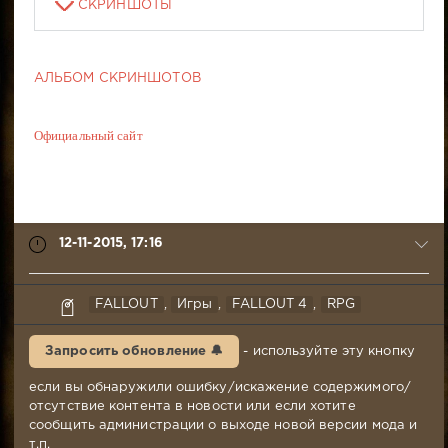
СКРИНШОТЫ
АЛЬБОМ СКРИНШОТОВ
Официальный сайт
12-11-2015, 17:16
syabr
FALLOUT
,
Игры
,
FALLOUT 4
,
RPG
12-
11-
Запросить обновление 🔔
- используйте эту кнопку
2015,
17:16
если вы обнаружили ошибку/искажение содержимого/
Комментариев:
отсутствие контента в новости или если хотите
276
сообщить администрации о выходе новой версии мода и
Просмотров:
т.п.