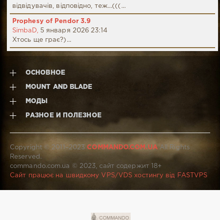
відвідувачів, відповідно, теж...(((...
Prophesy of Pendor 3.9
SimbaD,
5 января 2026 23:14
Хтось ще грає?)...
ОСНОВНОЕ
MOUNT AND BLADE
МОДЫ
РАЗНОЕ И ПОЛЕЗНОЕ
Copyright © 2011–2023
COMMANDO.COM.UA
All Rights
Reserved.
commando.com.ua © 2023, сайт содержит 18+
Сайт працює на швидкому VPS/VDS хостингу від FASTVPS