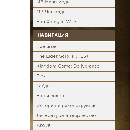
MB Мини моды
MB Чит-коды
Han Xiongnu Wars
НАВИГАЦИЯ
Все игры
The Elder Scrolls (TES)
Kingdom Come: Deliverance
Elex
Гайды
Наши видео
История и реконструкция
Литература и творчество
Архив