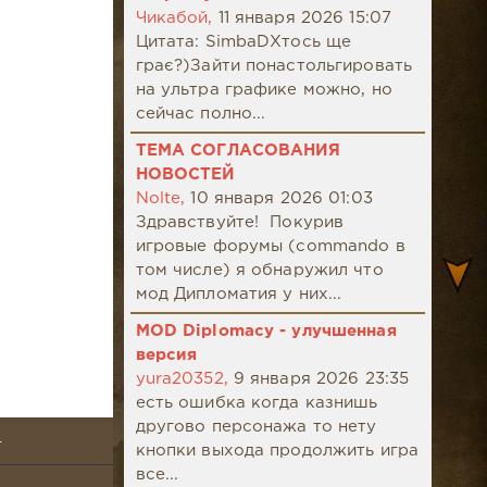
Чикабой,
11 января 2026 15:07
Цитата: SimbaDХтось ще
грає?)Зайти понастольгировать
на ультра графике можно, но
сейчас полно...
ТЕМА СОГЛАСОВАНИЯ
НОВОСТЕЙ
Nolte,
10 января 2026 01:03
Здравствуйте! Покурив
игровые форумы (commando в
том числе) я обнаружил что
мод Дипломатия у них...
MOD Diplomacy - улучшенная
версия
yura20352,
9 января 2026 23:35
есть ошибка когда казнишь
другово персонажа то нету
4
кнопки выхода продолжить игра
все...