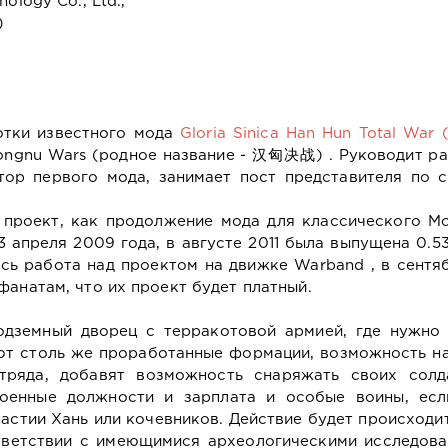
ology Co., Ltd.,
)
отки известного мода
Gloria Sinica Han Hun Total War
ongnu Wars (родное название - 汉匈决战) . Руководит р
втор первого мода, занимает пост представителя по 
 проект, как продолжение мода для классического
Mo
3 апреля 2009 года, в августе 2011 была выпущена 0.5
лась работа над проектом на движке Warband , в сентя
фанатам, что их проект будет платный.
одземный дворец с терракотовой армией, где нужно 
ют столь же проработанные формации, возможность н
тряда, добавят возможность снаряжать своих солд
оенные должности и зарплата и особые воины, есл
астии Хань или кочевников. Действие будет происходи
ответствии с имеющимися археологическими исследов