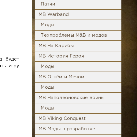
Патчи
MB Warband
Моды
Техпроблемы M&B и модов
MB На Карибы
MB История Героя
д будет
ть игру
Моды
MB Огнём и Мечом
Моды
MB Наполеоновские войны
Моды
MB Viking Conquest
MB Моды в разработке