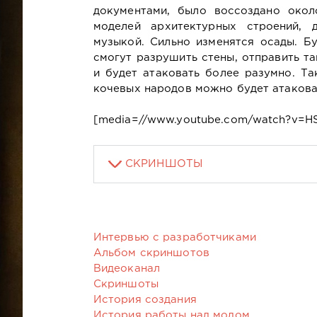
документами, было воссоздано окол
моделей архитектурных строений, 
музыкой. Сильно изменятся осады. Б
смогут разрушить стены, отправить та
и будет атаковать более разумно. Т
кочевых народов можно будет атаковат
[media=//www.youtube.com/watch?v=H
СКРИНШОТЫ
Интервью с разработчиками
Альбом скриншотов
Видеоканал
Скриншоты
История создания
История работы над модом