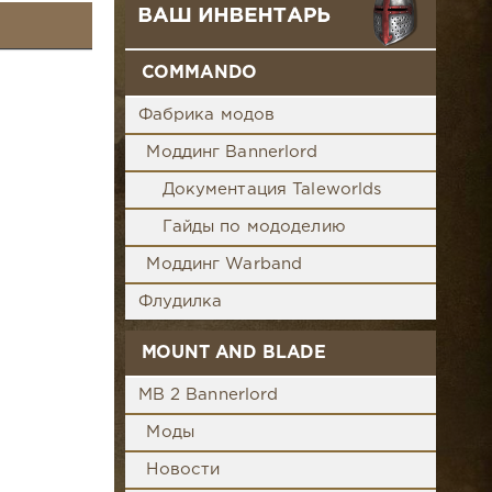
COMMANDO
Фабрика модов
Моддинг Bannerlord
Документация Taleworlds
Гайды по мододелию
Моддинг Warband
Флудилка
MOUNT AND BLADE
MB 2 Bannerlord
Моды
Новости