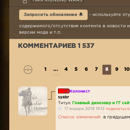
HAN XIONGNU WARS
Запросить обновление 🔔
- используйте эт
содержимого/отсутствие контента в новости и
версии мода и т.п.
КОММЕНТАРИЕВ 1 537
1
...
4
5
6
7
8
9
10
Колонист
syabr
Титул:
Главный динозавр и ГГ сай
17 января 2018 19:12
поделиться
Список изменений
в грядущем