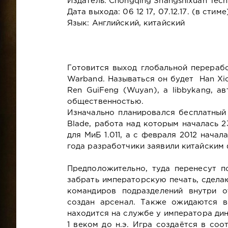
Издатель: Chongqing Shangshixuan Techn
Дата выхода: 06 12 17, 07.12.17. (в стиме
Язык: Английский, китайский
Готовится выход глобальной перераб
Warband. Называться он будет Han Xi
Ren GuiFeng (Wuyan), а libbykang, а
общественностью.
Изначально планировался бесплатный
Blade
, работа над которым началась 2
для МиБ 1.011, а с февраля 2012 нача
года разработчики заявили китайским 
Предположительно, туда перенесут п
забрать императорскую печать, сдела
командиров подразделений внутри о
создан арсенал. Также ожидаются в
находится на службе у императора дин
1 веком до н.э. Игра создаётся в со