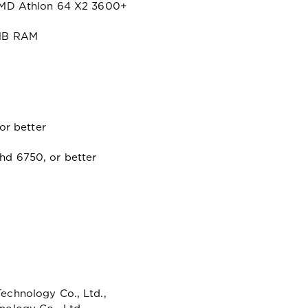
AMD Athlon 64 X2 3600+
6MB RAM
or better
d 6750, or better
chnology Co., Ltd.,