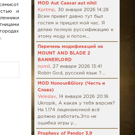
MOD Aut Caesar aut nihil
семисот
Kprtmp,
30 января 2026 14:28
остью и
Всем привет давно тут был
ленники
гостем и пришел мой час. Я
стницами
делаю полную руссификацию к
городах
этому моду и потом...
.
Перечень модификаций на
MOUNT AND BLADE 2
BANNERLORD
nomil,
27 января 2026 13:41
Robin God, русский язык ?...
MOD Honour&Glory (Честь и
Слава)
Veleslav,
14 января 2026 20:16
Ukropik, А какая у тебя версия?
На 1.174 лицензионной всё
должно работать.Это не
ошибка игры у...
Prophesy of Pendor 3.9