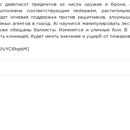
о девятисот предметов из числа оружия и брони, 
дополнена соответствующим пейзажем, растительн
удет огневая поддержка против защитников, злоумыш
йных агентов в город. AI научится манипулировать ле
акже обещаны баллисты. Изменятся и уличные бои. В 
ь конницей, будет иметь значение и ущерб от пожаров
SfyYC6hpbM]