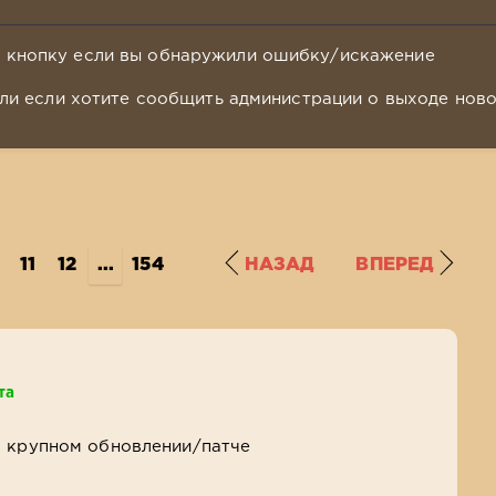
у кнопку если вы обнаружили ошибку/искажение
ли если хотите сообщить администрации о выходе нов
11
12
...
154
НАЗАД
ВПЕРЕД
та
 крупном обновлении/патче