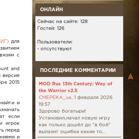
ОНЛАЙН
Сейчас на сайте: 128
Гостей: 126
 (ИГ)
для
Пользователи:
азвитием
- отсутствуют
связям с
unt and
ПОСЛЕДНИЕ КОММЕНТАРИИ
3 версия
бре 2015
MOD Rus 13th Century: Way of
the Warrior v2.5
CMEPEKA_ua,
1 февраля 2026
найти и
19:57
азначать
Здорово богатыри!
ат если
Установил,начал новую игру
и игрок
как только дошёл до "в бой"
ть перед
вылазит ошибка какие то...
аниями и