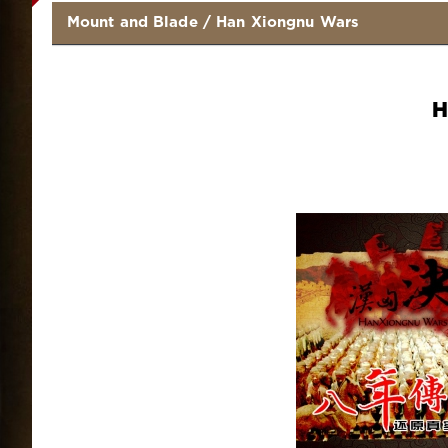
Mount and Blade
/
Han Xiongnu Wars
H