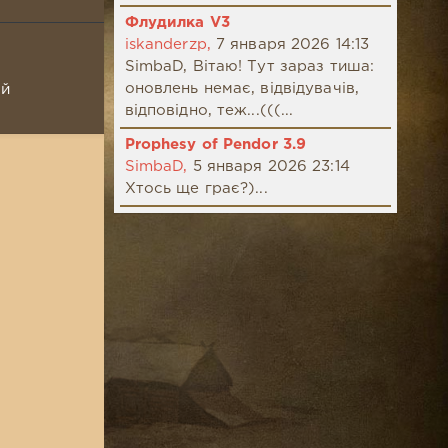
Флудилка V3
iskanderzp,
7 января 2026 14:13
SimbaD, Вітаю! Тут зараз тиша:
оновлень немає, відвідувачів,
ой
відповідно, теж...(((...
Prophesy of Pendor 3.9
SimbaD,
5 января 2026 23:14
Хтось ще грає?)...