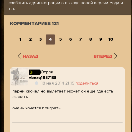
Просмотров:
сообщить администрации о выходе новой версии мода и
34
т.п.
519
КОММЕНТАРИЕВ 121
1
2
3
4
5
6
7
8
9
10
...
1
НАЗАД
ВПЕРЕД
Отрок
vbnzq1987188
18 мая 2014 21:15
поделиться
парни скочал но вылетает может он еще где есть
скачать
очень хочется поиграть