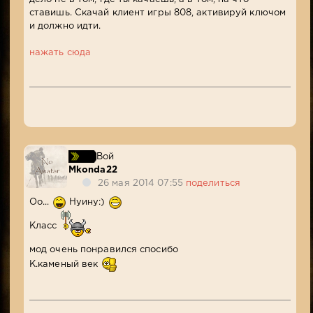
ставишь. Скачай клиент игры 808, активируй ключом
и должно идти.
нажать сюда
Вой
Mkonda22
26 мая 2014 07:55
поделиться
Оо...
Нуину:)
Класс
мод очень понравился спосибо
К.каменый век