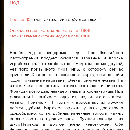
МОД
Версия 808
(для активации требуется ключ!)
Официальная система модуля для 0,808
Официальная система модуля для 0,808
Нашёл мод о пещерных людях. При ближайшем
рассмотрении продукт оказался забавным и вполне
играбельным. Что любопытно - мод полностью другой,
нет того привычного мира МиБ, к которому сейчас
привыкли. Совершенно незнакомая карта, хотя по ней и
ходят привычные караваны. Очень приятная музыка. На
карте можно встретить отряды охотников и пиратов.
Фракций всего две, неандертальцы и кроманьонцы. При
рождении ГГ выбирает одну из них, от этого зависят
навыки. Поначалу ГГ голый и волосатый, из оружия
даётся дубина. Впрочем, оружие у всех достаточно
однообразно: копья, дубины, каменные топоры, камни,
вполне соответствующие эпохе. Лучшая одежда - из
шкур.Переход в другое племя невозможен. Обе