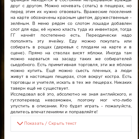
фракции находятся в состоянии непрерывной вражды
друг с другом. Можно ночевать (спать) в пещерах, но
перед этим их нужно отвоевать. Вражеские поселения
на карте обозначены красным цветом, дружественные -
зелёным. В меню рядом со слотом лошади добавлен
слот для еды, её нужно класть туда из инвентаря, тогда
ГГ начнёт постепенно есть. Переодически надо
пополнять эту ячейку. Еду можно покупать или
собирать в рощах (деревья с плодами на карте и в
сцене). Прямо на стволах висят яблоки. Иногда там
можно нарваться на засаду таких же собирателей
сьедобного. Есть примитивная торговля, эти же яблоки
можно купить. Ещё можно сьесть пленных, а люди
живут в настоящих пещерах, стоя вокруг костра. Есть
торговцы и учителя, искать в тех же пещерах. Никаких
таверн ещё не существует.
Исследовал всё это, абсолютно не зная английского, и
гуглоперевод невозможен, поэтому мог что-либо
упустить в описании. Кто будет играть - пожалуйста,
делитесь впечатлениями и поправляйте!
Показать / Скрыть текст