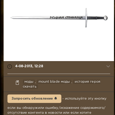
4-08-2013, 12:28
syabr
моды
,
mount blade моды
,
история героя
4-
скачать
08-
2013,
Запросить обновление 🔔
- используйте эту кнопку
12:28
Комментариев:
если вы обнаружили ошибку/искажение содержимого/
121
отсутствие контента в новости или если хотите