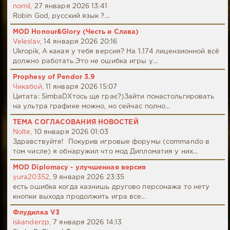
nomil,
27 января 2026 13:41
Robin God, русский язык ?...
MOD Honour&Glory (Честь и Слава)
Veleslav,
14 января 2026 20:16
Ukropik, А какая у тебя версия? На 1.174 лицензионной всё
должно работать.Это не ошибка игры у...
Prophesy of Pendor 3.9
Чикабой,
11 января 2026 15:07
Цитата: SimbaDХтось ще грає?)Зайти понастольгировать
на ультра графике можно, но сейчас полно...
ТЕМА СОГЛАСОВАНИЯ НОВОСТЕЙ
Nolte,
10 января 2026 01:03
Здравствуйте! Покурив игровые форумы (commando в
том числе) я обнаружил что мод Дипломатия у них...
MOD Diplomacy - улучшенная версия
yura20352,
9 января 2026 23:35
есть ошибка когда казнишь другово персонажа то нету
кнопки выхода продолжить игра все...
Флудилка V3
iskanderzp,
7 января 2026 14:13