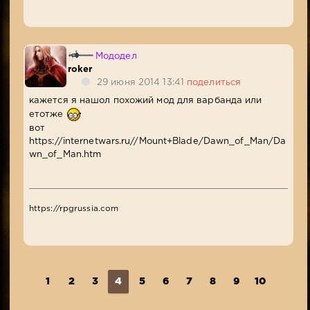
Мододел
roker
29 июня 2014 13:41
поделиться
кажется я нашол похожий мод для варбанда или
етотже
вот
https://internetwars.ru//Mount+Blade/Dawn_of_Man/Da
wn_of_Man.htm
https://rpgrussia.com
1
2
3
4
5
6
7
8
9
10
...
1