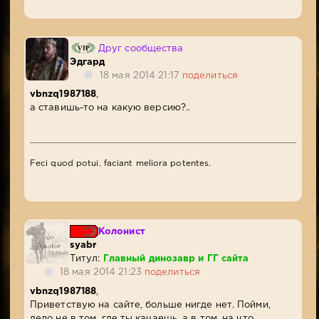
Друг сообщества
Эдгард
18 мая 2014 21:17
поделиться
vbnzq1987188
,
а ставишь-то на какую версию?..
Feci quod potui, faciant meliora potentes.
Колонист
syabr
Титул:
Главный динозавр и ГГ сайта
18 мая 2014 21:23
поделиться
vbnzq1987188
,
Приветствую на сайте, больше нигде нет. Пойми,
дело не в том, где ты качаешь, а в том, на что