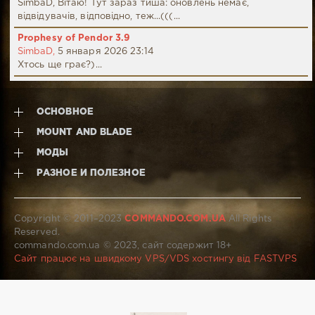
SimbaD, Вітаю! Тут зараз тиша: оновлень немає,
відвідувачів, відповідно, теж...(((...
Prophesy of Pendor 3.9
SimbaD,
5 января 2026 23:14
Хтось ще грає?)...
ОСНОВНОЕ
MOUNT AND BLADE
МОДЫ
РАЗНОЕ И ПОЛЕЗНОЕ
Copyright © 2011–2023
COMMANDO.COM.UA
All Rights
Reserved.
commando.com.ua © 2023, сайт содержит 18+
Сайт працює на швидкому VPS/VDS хостингу від FASTVPS