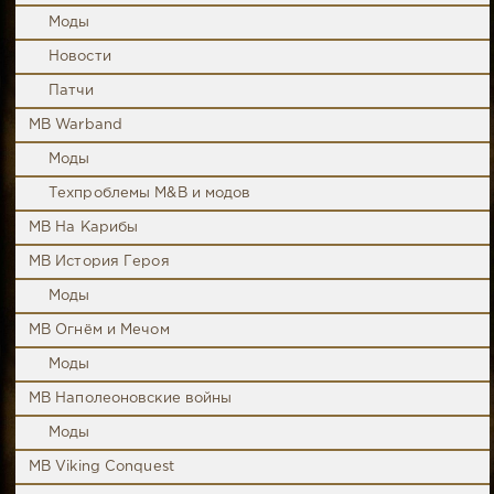
Моды
Новости
Патчи
MB Warband
Моды
Техпроблемы M&B и модов
MB На Карибы
MB История Героя
Моды
MB Огнём и Мечом
Моды
MB Наполеоновские войны
Моды
MB Viking Conquest