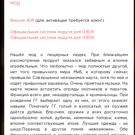
МОД
Версия 808
(для активации требуется ключ!)
Официальная система модуля для 0,808
Официальная система модуля для 0,808
Нашёл мод о пещерных людях. При ближайшем
рассмотрении продукт оказался забавным и вполне
играбельным. Что любопытно - мод полностью другой,
нет того привычного мира МиБ, к которому сейчас
привыкли. Совершенно незнакомая карта, хотя по ней и
ходят привычные караваны. Очень приятная музыка. На
карте можно встретить отряды охотников и пиратов.
Фракций всего две, неандертальцы и кроманьонцы. При
рождении ГГ выбирает одну из них, от этого зависят
навыки. Поначалу ГГ голый и волосатый, из оружия
даётся дубина. Впрочем, оружие у всех достаточно
однообразно: копья, дубины, каменные топоры, камни,
вполне соответствующие эпохе. Лучшая одежда - из
шкур.Переход в другое племя невозможен. Обе