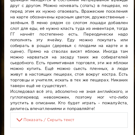
фракции находятся в состоянии непрерывной вражды
друг с другом. Можно ночевать (спать) в пещерах, но
перед этим их нужно отвоевать. Вражеские поселения
на карте обозначены красным цветом, дружественные -
зелёным. В меню рядом со слотом лошади добавлен
слот для еды, её нужно класть туда из инвентаря, тогда
ГГ начнёт постепенно есть. Переодически надо
пополнять эту ячейку. Еду можно покупать или
собирать в рощах (деревья с плодами на карте и в
сцене). Прямо на стволах висят яблоки. Иногда там
можно нарваться на засаду таких же собирателей
сьедобного. Есть примитивная торговля, эти же яблоки
можно купить. Ещё можно сьесть пленных, а люди
живут в настоящих пещерах, стоя вокруг костра. Есть
торговцы и учителя, искать в тех же пещерах. Никаких
таверн ещё не существует.
Исследовал всё это, абсолютно не зная английского, и
гуглоперевод невозможен, поэтому мог что-либо
упустить в описании. Кто будет играть - пожалуйста,
делитесь впечатлениями и поправляйте!
Показать / Скрыть текст