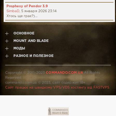
Prophesy of Pendor 3.9
SimbaD,
5 января 2026 23:14
Хтось ще грає?)...
ОСНОВНОЕ
MOUNT AND BLADE
МОДЫ
РАЗНОЕ И ПОЛЕЗНОЕ
Copyright © 2011–2023
COMMANDO.COM.UA
All Rights
Reserved.
commando.com.ua © 2023, сайт содержит 18+
Сайт працює на швидкому VPS/VDS хостингу від FASTVPS