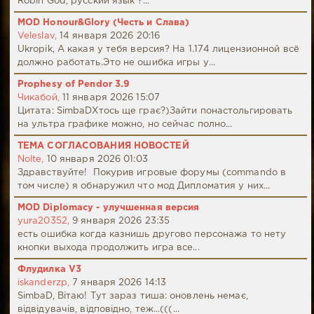
Robin God, русский язык ?...
MOD Honour&Glory (Честь и Слава)
Veleslav,
14 января 2026 20:16
Ukropik, А какая у тебя версия? На 1.174 лицензионной всё
должно работать.Это не ошибка игры у...
Prophesy of Pendor 3.9
Чикабой,
11 января 2026 15:07
Цитата: SimbaDХтось ще грає?)Зайти понастольгировать
на ультра графике можно, но сейчас полно...
ТЕМА СОГЛАСОВАНИЯ НОВОСТЕЙ
Nolte,
10 января 2026 01:03
Здравствуйте! Покурив игровые форумы (commando в
том числе) я обнаружил что мод Дипломатия у них...
MOD Diplomacy - улучшенная версия
yura20352,
9 января 2026 23:35
есть ошибка когда казнишь другово персонажа то нету
кнопки выхода продолжить игра все...
Флудилка V3
iskanderzp,
7 января 2026 14:13
SimbaD, Вітаю! Тут зараз тиша: оновлень немає,
відвідувачів, відповідно, теж...(((...