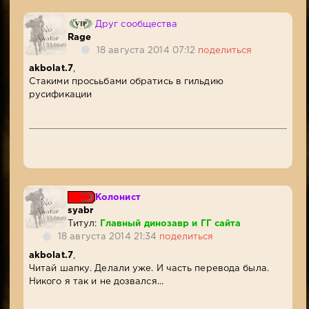
Друг сообщества
Rage
18 августа 2014 07:12
поделиться
akbolat.7
,
Стакими просььбами обратись в гильдию
русификации
Колонист
syabr
Титул:
Главный динозавр и ГГ сайта
18 августа 2014 21:34
поделиться
akbolat.7
,
Читай шапку. Делали уже. И часть перевода была.
Никого я так и не дозвался...