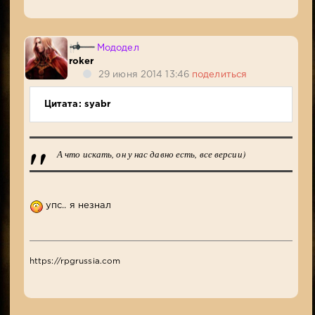
Мододел
roker
29 июня 2014 13:46
поделиться
Цитата: syabr
А что искать, он у нас давно есть, все версии)
упс.. я незнал
https://rpgrussia.com