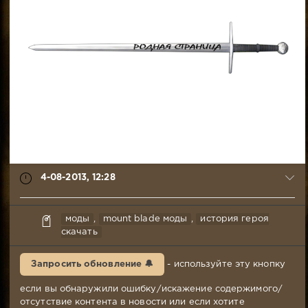
4-08-2013, 12:28
syabr
моды
,
mount blade моды
,
история героя
4-
скачать
08-
2013,
Запросить обновление 🔔
- используйте эту кнопку
12:28
Комментариев:
если вы обнаружили ошибку/искажение содержимого/
121
отсутствие контента в новости или если хотите