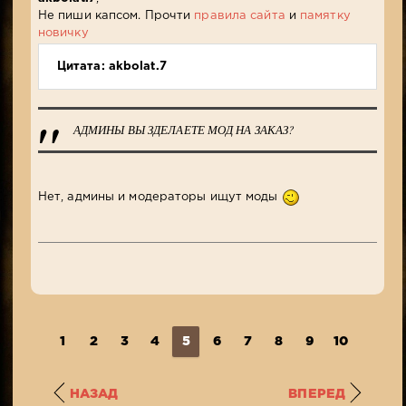
Не пиши капсом. Прочти
правила сайта
и
памятку
новичку
Цитата: akbolat.7
АДМИНЫ ВЫ ЗДЕЛАЕТЕ МОД НА ЗАКАЗ?
Нет, админы и модераторы ищут моды
1
2
3
4
5
6
7
8
9
10
...
1
НАЗАД
ВПЕРЕД