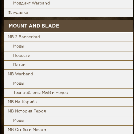
Моддинг Warband
Флудилка
MOUNT AND BLADE
MB 2 Bannerlord
Моды
Новости
Патчи
MB Warband
Моды
Техпроблемы M&B и модов
MB На Карибы
MB История Героя
Моды
MB Огнём и Мечом