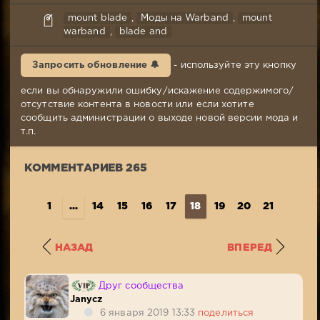
Janycz
mount blade
,
Моды на Warband
,
mount
13-
warband
,
blade and
12-
2018,
Запросить обновление 🔔
- используйте эту кнопку
17:30
Комментариев:
если вы обнаружили ошибку/искажение содержимого/
265
отсутствие контента в новости или если хотите
Просмотров:
сообщить администрации о выходе новой версии мода и
74
т.п.
933
КОММЕНТАРИЕВ 265
1
...
14
15
16
17
18
19
20
21
22
..
НАЗАД
ВПЕРЕД
Друг сообщества
Janycz
6 января 2019 13:33
поделиться