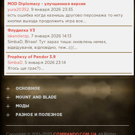
MOD Diplomacy - улучшенная версия
yura20352,
9 января 2026 23:35
есть ошибка когда казнишь другово персонажа то нету
кнопки выхода продолжить игра все...
Флудилка V3
iskanderzp,
7 января 2026 14:13
SimbaD, Вітаю! Тут зараз тиша: оновлень немає,
відвідувачів, відповідно, теж...(((...
Prophesy of Pendor 3.9
SimbaD,
5 января 2026 23:14
Хтось ще грає?)...
ОСНОВНОЕ
MOUNT AND BLADE
МОДЫ
РАЗНОЕ И ПОЛЕЗНОЕ
Copyright © 2011–2023
COMMANDO.COM.UA
All Rights