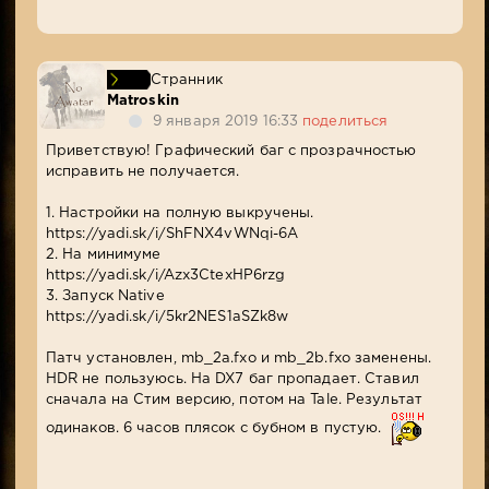
Странник
Matroskin
9 января 2019 16:33
поделиться
Приветствую! Графический баг с прозрачностью
исправить не получается.
1. Настройки на полную выкручены.
https://yadi.sk/i/ShFNX4vWNqi-6A
2. На минимуме
https://yadi.sk/i/Azx3CtexHP6rzg
3. Запуск Native
https://yadi.sk/i/5kr2NES1aSZk8w
Патч установлен, mb_2a.fxo и mb_2b.fxo заменены.
HDR не пользуюсь. На DX7 баг пропадает. Ставил
сначала на Стим версию, потом на Tale. Результат
одинаков. 6 часов плясок с бубном в пустую.