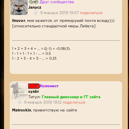
Друг сообщества
Janycz
9 января 2019 19:07
поделиться
itruvor
, мне кажется, от пряморукий почти всюду)))
[относительно стандартной меры Лебега]
1 + 2 + 3 + 4 + ... = ζ(-1) = -0.08(3)
1 - 1 + 1 - 1 + 1 - ... = 0.5
1 - 2 + 3 - 4 + 5 - ... = 0.25
Колонист
syabr
Титул:
Главный динозавр и ГГ сайта
9 января 2019 19:12
поделиться
Matroskin
, приветствую на сайте