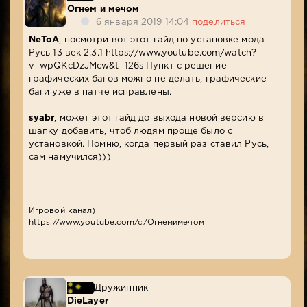
Огнем и мечом
6 января 2019 14:04
поделиться
NeToA
, посмотри вот этот гайд по установке мода
Русь 13 век 2.3.1 https://www.youtube.com/watch?
v=wpQKcDzJMcw&t=126s Пункт с решение
графических багов можно не делать, графические
баги уже в патче исправлены.
syabr
, может этот гайд до выхода новой версию в
шапку добавить, чтоб людям проще было с
установкой. Помню, когда первый раз ставил Русь,
сам намучился)))
Игровой канал)
https://www.youtube.com/c/Огнемимечом
Дружинник
DieLayer