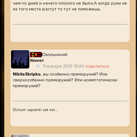
чем-то дней и нечего плохого не было.А когда руки не
из того места растут то тут не поможешь.
Окольничий
itruvor
9 января 2019 18:40
поделиться
NikitaSkripko
, вы особенно пряморукий? Или
сверхособенно пряморукий? Или асимптотически
пряморукий?
Dictum sapienti sat est...