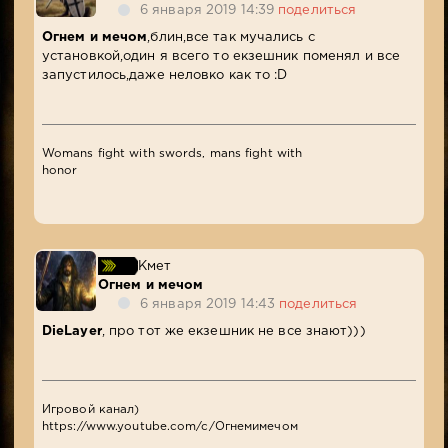
6 января 2019 14:39
поделиться
Огнем и мечом
,блин,все так мучались с
установкой,один я всего то екзешник поменял и все
запустилось,даже неловко как то :D
Womans fight with swords, mans fight with
honor
Кмет
Огнем и мечом
6 января 2019 14:43
поделиться
DieLayer
, про тот же екзешник не все знают)))
Игровой канал)
https://www.youtube.com/c/Огнемимечом