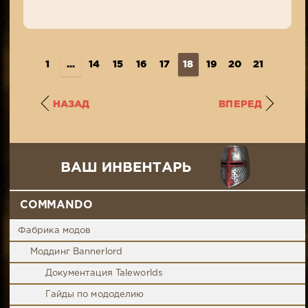
1
...
14
15
16
17
18
19
20
21
22
..
НАЗАД
ВПЕРЕД
COMMANDO
Фабрика модов
Моддинг Bannerlord
Документация Taleworlds
Гайды по мододелию