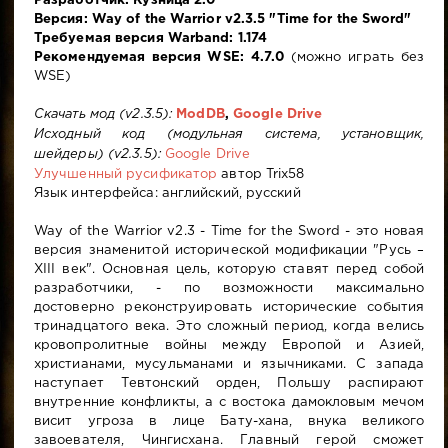
Разработчик: Кузница 2.0
Версия: Way of the Warrior v2.3.5 "Time for the Sword"
Требуемая версия Warband: 1.174
Рекомендуемая версия WSE: 4.7.0
(можно играть без
WSE)
Скачать мод (v2.3.5):
ModDB
,
Google Drive
Исходный код (модульная система, установщик,
шейдеры) (v2.3.5):
Google Drive
Улучшенный русификатор
автор Trix58
Язык интерфейса: английский, русский
Way of the Warrior v2.3 - Time for the Sword - это новая
версия знаменитой исторической модификации "Русь –
XIII век". Основная цель, которую ставят перед собой
разработчики, - по возможности максимально
достоверно реконструировать исторические события
тринадцатого века. Это сложный период, когда велись
кровопролитные войны между Европой и Азией,
христианами, мусульманами и язычниками. С запада
наступает Тевтонский орден, Польшу распирают
внутренние конфликты, а с востока дамокловым мечом
висит угроза в лице Бату-хана, внука великого
завоевателя, Чингисхана. Главный герой сможет