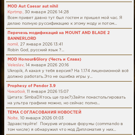
MOD Aut Caesar aut nihil
Kprtmp,
30 января 2026 14:28
Всем привет давно тут был гостем и пришел мой час. Я
делаю полную руссификацию к этому моду и потом...
Перечень модификаций на MOUNT AND BLADE 2
BANNERLORD
nomil,
27 января 2026 13:41
Robin God, русский язык ?...
MOD Honour&Glory (Честь и Слава)
Veleslav,
14 января 2026 20:16
Ukropik, А какая у тебя версия? На 1.174 лицензионной всё
должно работать.Это не ошибка игры у...
Prophesy of Pendor 3.9
Чикабой,
11 января 2026 15:07
Цитата: SimbaDХтось ще грає?)Зайти понастольгировать
на ультра графике можно, но сейчас полно...
ТЕМА СОГЛАСОВАНИЯ НОВОСТЕЙ
Nolte,
10 января 2026 01:03
Здравствуйте! Покурив игровые форумы (commando в
том числе) я обнаружил что мод Дипломатия у них...