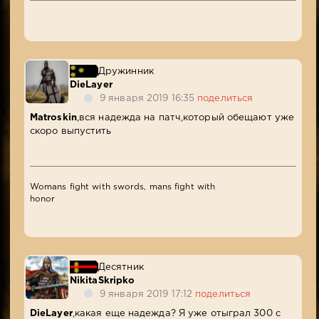
Дружинник
DieLayer
9 января 2019 16:35
поделиться
Matroskin
,вся надежда на патч,который обещают уже
скоро выпустить
Womans fight with swords, mans fight with
honor
Десятник
NikitaSkripko
9 января 2019 17:12
поделиться
DieLayer
,какая еще надежда? Я уже отыграл 300 с