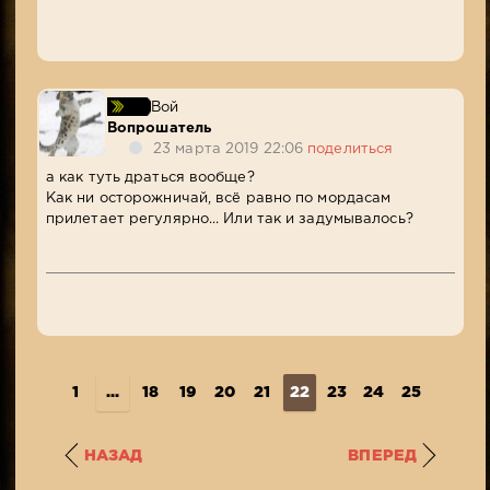
Вой
Вопрошатель
23 марта 2019 22:06
поделиться
а как туть драться вообще?
Как ни осторожничай, всё равно по мордасам
прилетает регулярно... Или так и задумывалось?
1
...
18
19
20
21
22
23
24
25
26
2
НАЗАД
ВПЕРЕД