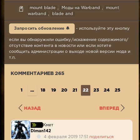
Janycz
mount blade
,
Моды на Warband
,
mount
13-
warband
,
blade and
12-
2018,
Запросить обновление 🔔
- используйте эту кнопку
17:30
Комментариев:
если вы обнаружили ошибку/искажение содержимого/
265
отсутствие контента в новости или если хотите
Просмотров:
сообщить администрации о выходе новой версии мода и
74
т.п.
937
КОММЕНТАРИЕВ 265
1
...
18
19
20
21
22
23
24
25
26
2
НАЗАД
ВПЕРЕД
Кмет
Diman142
4 февраля 2019 17:51
поделиться