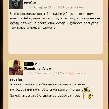
revo1te
6 марта 2019 16:18
поделиться
Что со стабильностью? играл в 2.2 все было норм,
щас по 3-4 краша за час, когда захожу в город или на
осаду ето чаще всего, еще осада Случеска багнутая
там ворота нельзя сломать.
Вой
Stannis_is_Alive
12 марта 2019 17:56
поделиться
revo1te
,
У меня схожая проблема вылетает во время
путешествия по глобальной карте иногда
За час игры стабильно игра вылетет 1 раз