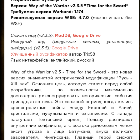
Разработчик: Кузница 2.0
Версия: Way of the Warrior v2.3.5 "Time for the Sword"
Требуемая версия Warband: 1.174
Рекомендуемая версия WSE: 4.7.0
(можно играть без
WSE)
Скачать мод (v2.3.5):
ModDB
,
Google Drive
Исходный код (модульная система, установщик,
шейдеры) (v2.3.5):
Google Drive
Улучшенный русификатор
автор Trix58
Язык интерфейса: английский, русский
Way of the Warrior v2.3 - Time for the Sword - это новая
версия знаменитой исторической модификации "Русь –
XIII век". Основная цель, которую ставят перед собой
разработчики, - по возможности максимально
достоверно реконструировать исторические события
тринадцатого века. Это сложный период, когда велись
кровопролитные войны между Европой и Азией,
христианами, мусульманами и язычниками. С запада
наступает Тевтонский орден, Польшу распирают
внутренние конфликты, а с востока дамокловым мечом
висит угроза в лице Бату-хана, внука великого
завоевателя, Чингисхана. Главный герой сможет