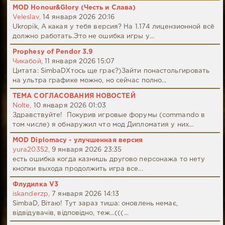
MOD Honour&Glory (Честь и Слава)
Veleslav,
14 января 2026 20:16
Ukropik, А какая у тебя версия? На 1.174 лицензионной всё
должно работать.Это не ошибка игры у...
Prophesy of Pendor 3.9
Чикабой,
11 января 2026 15:07
Цитата: SimbaDХтось ще грає?)Зайти понастольгировать
на ультра графике можно, но сейчас полно...
ТЕМА СОГЛАСОВАНИЯ НОВОСТЕЙ
Nolte,
10 января 2026 01:03
Здравствуйте! Покурив игровые форумы (commando в
том числе) я обнаружил что мод Дипломатия у них...
MOD Diplomacy - улучшенная версия
yura20352,
9 января 2026 23:35
есть ошибка когда казнишь другово персонажа то нету
кнопки выхода продолжить игра все...
Флудилка V3
iskanderzp,
7 января 2026 14:13
SimbaD, Вітаю! Тут зараз тиша: оновлень немає,
відвідувачів, відповідно, теж...(((...