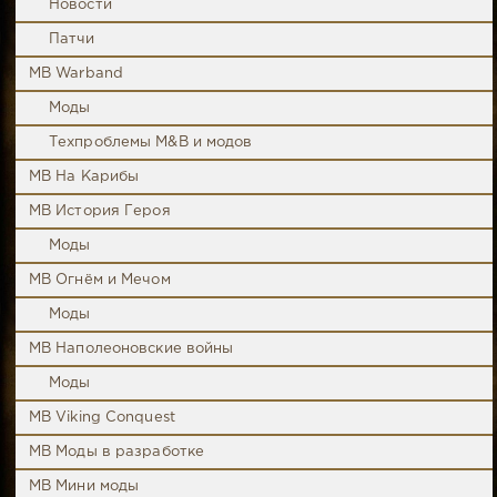
Новости
Патчи
MB Warband
Моды
Техпроблемы M&B и модов
MB На Карибы
MB История Героя
Моды
MB Огнём и Мечом
Моды
MB Наполеоновские войны
Моды
MB Viking Conquest
MB Моды в разработке
MB Мини моды