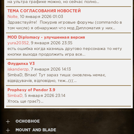
на ультра графике можно, но сейчас полно...
ТЕМА СОГЛАСОВАНИЯ НОВОСТЕЙ
Nolte,
10 января 2026 01:03
Здравствуйте! Покурив игровые форумы (commando в
том числе) я обнаружил что мод Дипломатия у них...
MOD Diplomacy - улучшенная версия
yura20352,
9 января 2026 23:35
есть ошибка когда казнишь другово персонажа то нету
кнопки выхода продолжить игра все...
Флудилка V3
iskanderzp,
7 января 2026 14:13
SimbaD, Вітаю! Тут зараз тиша: оновлень немає,
відвідувачів, відповідно, теж...(((...
Prophesy of Pendor 3.9
SimbaD,
5 января 2026 23:14
Хтось ще грає?)...
ОСНОВНОЕ
MOUNT AND BLADE