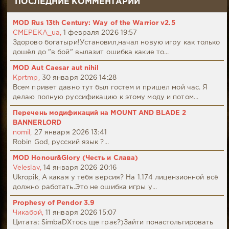
ПОСЛЕДНИЕ КОММЕНТАРИИ
MOD Rus 13th Century: Way of the Warrior v2.5
CMEPEKA_ua,
1 февраля 2026 19:57
Здорово богатыри!Установил,начал новую игру как только
дошёл до "в бой" вылазит ошибка какие то...
MOD Aut Caesar aut nihil
Kprtmp,
30 января 2026 14:28
Всем привет давно тут был гостем и пришел мой час. Я
делаю полную руссификацию к этому моду и потом...
Перечень модификаций на MOUNT AND BLADE 2
BANNERLORD
nomil,
27 января 2026 13:41
Robin God, русский язык ?...
MOD Honour&Glory (Честь и Слава)
Veleslav,
14 января 2026 20:16
Ukropik, А какая у тебя версия? На 1.174 лицензионной всё
должно работать.Это не ошибка игры у...
Prophesy of Pendor 3.9
Чикабой,
11 января 2026 15:07
Цитата: SimbaDХтось ще грає?)Зайти понастольгировать