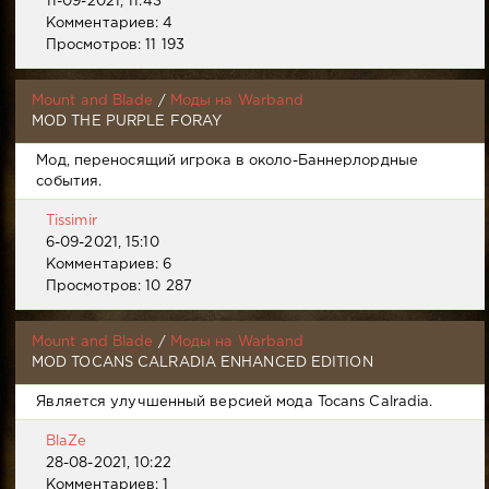
11-09-2021, 11:43
Комментариев: 4
Просмотров: 11 193
Mount and Blade
/
Моды на Warband
MOD THE PURPLE FORAY
Мод, переносящий игрока в около-Баннерлордные
события.
Tissimir
6-09-2021, 15:10
Комментариев: 6
Просмотров: 10 287
Mount and Blade
/
Моды на Warband
MOD TOCANS CALRADIA ENHANCED EDITION
Является улучшенный версией мода Tocans Calradia.
BlaZe
28-08-2021, 10:22
Комментариев: 1