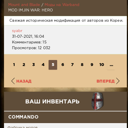
Mount and Blade
/
Моды на Warband
MOD IMJIN WAR: HERO
Свежая историческая модификация от авторов из Кореи.
syabr
31-07-2021, 16:04
Комментариев: 15
Просмотров: 12 032
1
2
3
4
5
6
7
8
9
10
...
97
НАЗАД
ВПЕРЕД
COMMANDO
Фабрика модов