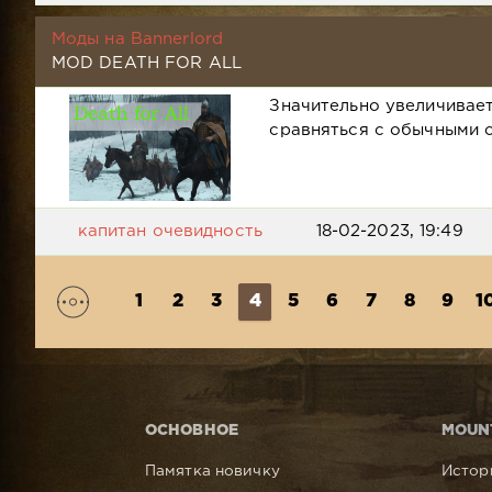
Моды на Bannerlord
MOD DEATH FOR ALL
Значительно увеличивает
сравняться с обычными 
капитан очевидность
18-02-2023, 19:49
1
2
3
4
5
6
7
8
9
1
ОСНОВНОЕ
MOUN
Памятка новичку
Истор