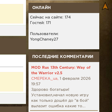
ОНЛАЙН
Сейчас на сайте: 174
Гостей: 171
Пользователи:
YongChaney27
ПОСЛЕДНИЕ КОММЕНТАРИИ
MOD Rus 13th Century: Way of
the Warrior v2.5
CMEPEKA_ua,
1 февраля 2026
19:57
Здорово богатыри!
Установил,начал новую игру
как только дошёл до "в бой"
вылазит ошибка какие то...