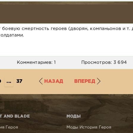
 боевую смертность героев (дворян, компаньонов и т. д
солдатами.
Комментариев: 1
Просмотров: 3 694
0
...
37
НАЗАД
ВПЕРЕД
T AND BLADE
МОДЫ
ия Героя
Моды История Героя