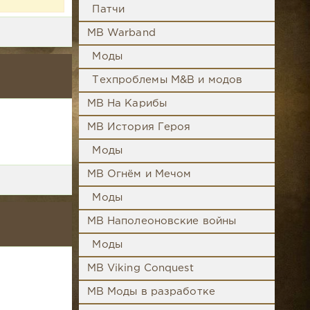
Патчи
MB Warband
Моды
Техпроблемы M&B и модов
MB На Карибы
MB История Героя
Моды
MB Огнём и Мечом
Моды
MB Наполеоновские войны
Моды
MB Viking Conquest
MB Моды в разработке