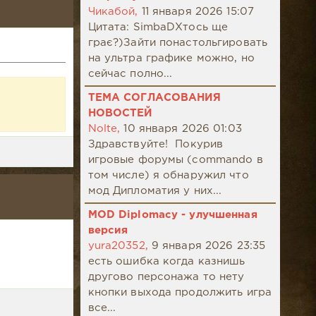
Чикабой,
11 января 2026 15:07
Цитата: SimbaDХтось ще
грає?)Зайти понастольгировать
на ультра графике можно, но
сейчас полно...
ТЕМА СОГЛАСОВАНИЯ
НОВОСТЕЙ
Nolte,
10 января 2026 01:03
Здравствуйте! Покурив
игровые форумы (commando в
том числе) я обнаружил что
мод Дипломатия у них...
MOD Diplomacy - улучшенная
версия
yura20352,
9 января 2026 23:35
есть ошибка когда казнишь
другово персонажа то нету
кнопки выхода продолжить игра
все...