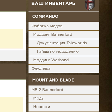
COMMANDO
Фабрика модов
Моддинг Bannerlord
Документация Taleworlds
Гайды по мододелию
Моддинг Warband
Флудилка
MOUNT AND BLADE
MB 2 Bannerlord
Моды
Новости