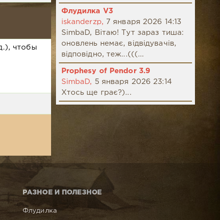
Флудилка V3
iskanderzp,
7 января 2026 14:13
SimbaD, Вітаю! Тут зараз тиша:
оновлень немає, відвідувачів,
.), чтобы
відповідно, теж...(((...
Prophesy of Pendor 3.9
SimbaD,
5 января 2026 23:14
Хтось ще грає?)...
РАЗНОЕ И ПОЛЕЗНОЕ
Флудилка