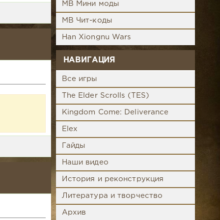
MB Мини моды
MB Чит-коды
Han Xiongnu Wars
НАВИГАЦИЯ
Все игры
The Elder Scrolls (TES)
Kingdom Come: Deliverance
Elex
Гайды
Наши видео
История и реконструкция
Литература и творчество
Архив