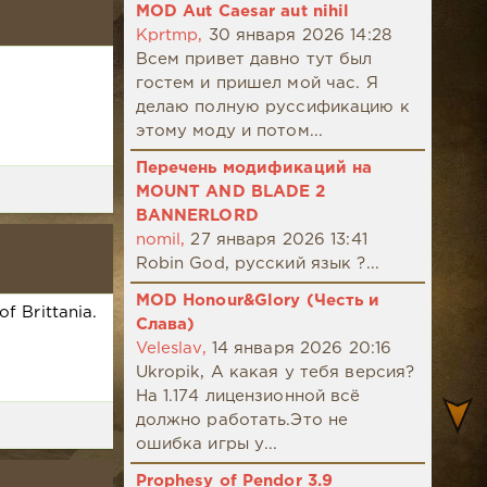
MOD Aut Caesar aut nihil
Kprtmp,
30 января 2026 14:28
Всем привет давно тут был
гостем и пришел мой час. Я
делаю полную руссификацию к
этому моду и потом...
Перечень модификаций на
MOUNT AND BLADE 2
BANNERLORD
nomil,
27 января 2026 13:41
Robin God, русский язык ?...
MOD Honour&Glory (Честь и
f Brittania.
Слава)
Veleslav,
14 января 2026 20:16
Ukropik, А какая у тебя версия?
На 1.174 лицензионной всё
должно работать.Это не
ошибка игры у...
Prophesy of Pendor 3.9