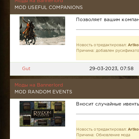
Моды на Bannerlord
MOD USEFUL COMPANIONS
Позволяет вашим компан
Новость отредактировал:
Artko
Причина: добавлен русификат
Gut
29-03-2023, 07:58
Моды на Bannerlord
MOD RANDOM EVENTS
Вносит случайные ивент
Новость отредактировал:
Artko
Причина: Обновление мода