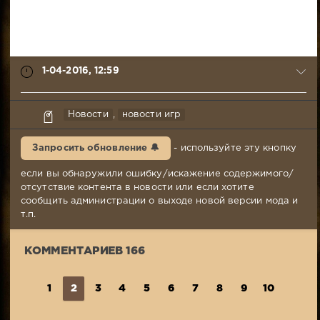
1-04-2016, 12:59
Mr.Awesome
Новости
,
новости игр
1-
04-
Запросить обновление 🔔
- используйте эту кнопку
2016,
12:59
если вы обнаружили ошибку/искажение содержимого/
Комментариев:
отсутствие контента в новости или если хотите
166
сообщить администрации о выходе новой версии мода и
Просмотров:
т.п.
1
973
КОММЕНТАРИЕВ 166
1
2
3
4
5
6
7
8
9
10
...
1