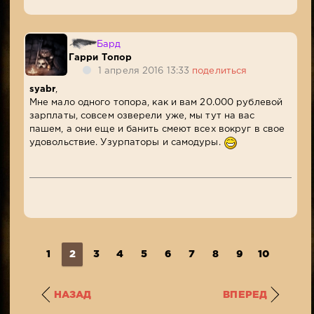
Бард
Гарри Топор
1 апреля 2016 13:33
поделиться
syabr
,
Мне мало одного топора, как и вам 20.000 рублевой
зарплаты, совсем озверели уже, мы тут на вас
пашем, а они еще и банить смеют всех вокруг в свое
удовольствие. Узурпаторы и самодуры.
1
2
3
4
5
6
7
8
9
10
...
1
НАЗАД
ВПЕРЕД