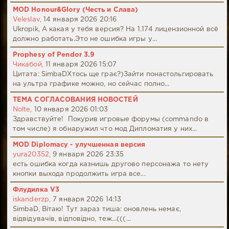
MOD Honour&Glory (Честь и Слава)
Veleslav,
14 января 2026 20:16
Ukropik, А какая у тебя версия? На 1.174 лицензионной всё
должно работать.Это не ошибка игры у...
Prophesy of Pendor 3.9
Чикабой,
11 января 2026 15:07
Цитата: SimbaDХтось ще грає?)Зайти понастольгировать
на ультра графике можно, но сейчас полно...
ТЕМА СОГЛАСОВАНИЯ НОВОСТЕЙ
Nolte,
10 января 2026 01:03
Здравствуйте! Покурив игровые форумы (commando в
том числе) я обнаружил что мод Дипломатия у них...
MOD Diplomacy - улучшенная версия
yura20352,
9 января 2026 23:35
есть ошибка когда казнишь другово персонажа то нету
кнопки выхода продолжить игра все...
Флудилка V3
iskanderzp,
7 января 2026 14:13
SimbaD, Вітаю! Тут зараз тиша: оновлень немає,
відвідувачів, відповідно, теж...(((...