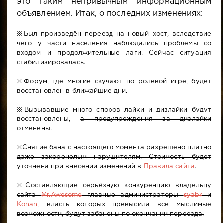
это таким непривычным информационным
объявлением. Итак, о последних изменениях:
※Был произведён переезд на новый хост, вследствие
чего у части населения наблюдались проблемы со
входом и продолжительные лаги. Сейчас ситуация
стабилизировалась.
※Форум, где многие скучают по ролевой игре, будет
восстановлен в ближайшие дни.
※Вызывавшие много споров лайки и дизлайки будут
восстановлены,
а предупреждения за дизлайки
отменены.
※
Снятие бана с настоящего момента разрешено платно
даже закоренелым нарушителям. Стоимость будет
уточнена при внесении изменений в
Правила сайта
.
※
Составляющие серьёзную конкуренцию владельцу
сайта
Mr.Awesome
главные администраторы
syabr
и
Konan
, власть которых превысила все мыслимые
возможности, будут забанены по окончании переезда.