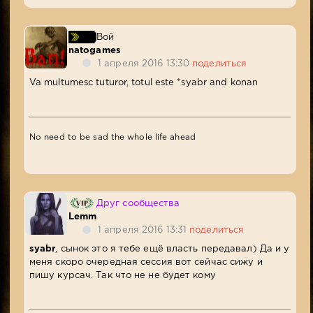
Вой
natogames
1 апреля 2016 13:30
поделиться
Va multumesc tuturor, totul este *syabr and konan
No need to be sad the whole life ahead
Друг сообщества
Lemm
1 апреля 2016 13:31
поделиться
syabr
, сынок это я тебе ещё власть передавал) Да и у
меня скоро очередная сессия вот сейчас сижу и
пишу курсач. Так что не не будет кому