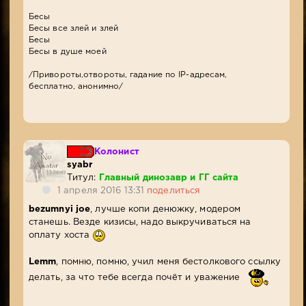
Бесы
Бесы все злей и злей
Бесы
Бесы в душе моей
/Привороты,отвороты, гадание по IP-адресам,
бесплатно, анонимно/
Колонист
syabr
Титул:
Главный динозавр и ГГ сайта
1 апреля 2016 13:31
поделиться
bezumnyi joe
, лучше копи денюжку, модером
станешь. Везде кизисы, надо выкручиваться на
оплату хоста
Lemm
, помню, помню, учил меня бестолкового ссылку
делать, за что тебе всегда почёт и уважение