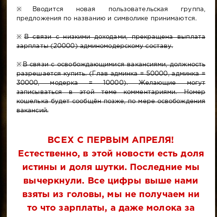
※Вводится новая пользовательская группа,
предложения по названию и символике принимаются.
※
В связи с низкими доходами, прекращена выплата
зарплаты (20000) админомодерскому составу.
※
В связи с освобождающимися вакансиями, должность
разрешается купить. (Глав админка = 50000, админка =
30000, модерка = 10000). Желающие могут
записываться в этой теме комментариями. Номер
кошелька будет сообщён позже, по мере освобождения
вакансий.
ВСЕХ С ПЕРВЫМ АПРЕЛЯ!
Естественно, в этой новости есть доля
истины и доля шутки. Последние мы
вычеркнули. Все цифры выше нами
взяты из головы, мы не получаем ни
то что зарплаты, а даже молока за