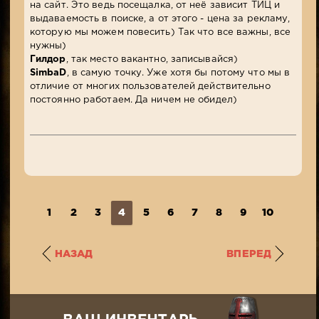
на сайт. Это ведь посещалка, от неё зависит ТИЦ и
выдаваемость в поиске, а от этого - цена за рекламу,
которую мы можем повесить) Так что все важны, все
нужны)
Гилдор
, так место вакантно, записывайся)
SimbaD
, в самую точку. Уже хотя бы потому что мы в
отличие от многих пользователей действительно
постоянно работаем. Да ничем не обидел)
1
2
3
4
5
6
7
8
9
10
...
1
НАЗАД
ВПЕРЕД