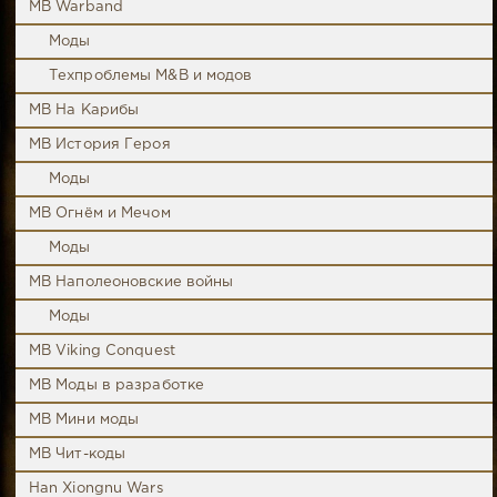
MB Warband
Моды
Техпроблемы M&B и модов
MB На Карибы
MB История Героя
Моды
MB Огнём и Мечом
Моды
MB Наполеоновские войны
Моды
MB Viking Conquest
MB Моды в разработке
MB Мини моды
MB Чит-коды
Han Xiongnu Wars