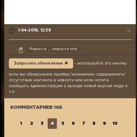
1-04-2016, 12:59
Mr.Awesome
Новости
,
новости игр
1-
04-
Запросить обновление 🔔
- используйте эту кнопку
2016,
12:59
если вы обнаружили ошибку/искажение содержимого/
Комментариев:
отсутствие контента в новости или если хотите
166
сообщить администрации о выходе новой версии мода и
Просмотров:
т.п.
1
973
КОММЕНТАРИЕВ 166
1
2
3
4
5
6
7
8
9
10
...
1