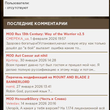
Пользователи:
- отсутствуют
ПОСЛЕДНИЕ КОММЕНТАРИИ
MOD Rus 13th Century: Way of the Warrior v2.5
CMEPEKA_ua,
1 февраля 2026 19:57
Здорово богатыри!Установил,начал новую игру как только
дошёл до "в бой" вылазит ошибка какие то...
MOD Aut Caesar aut nihil
Kprtmp,
30 января 2026 14:28
Всем привет давно тут был гостем и пришел мой час. Я
делаю полную руссификацию к этому моду и потом...
Перечень модификаций на MOUNT AND BLADE 2
BANNERLORD
nomil,
27 января 2026 13:41
Robin God, русский язык ?...
MOD Honour&Glory (Честь и Слава)
Veleslav,
14 января 2026 20:16
Ukropik, А какая у тебя версия? На 1.174 лицензионной всё