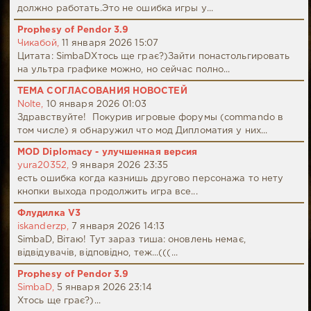
должно работать.Это не ошибка игры у...
Prophesy of Pendor 3.9
Чикабой,
11 января 2026 15:07
Цитата: SimbaDХтось ще грає?)Зайти понастольгировать
на ультра графике можно, но сейчас полно...
ТЕМА СОГЛАСОВАНИЯ НОВОСТЕЙ
Nolte,
10 января 2026 01:03
Здравствуйте! Покурив игровые форумы (commando в
том числе) я обнаружил что мод Дипломатия у них...
MOD Diplomacy - улучшенная версия
yura20352,
9 января 2026 23:35
есть ошибка когда казнишь другово персонажа то нету
кнопки выхода продолжить игра все...
Флудилка V3
iskanderzp,
7 января 2026 14:13
SimbaD, Вітаю! Тут зараз тиша: оновлень немає,
відвідувачів, відповідно, теж...(((...
Prophesy of Pendor 3.9
SimbaD,
5 января 2026 23:14
Хтось ще грає?)...