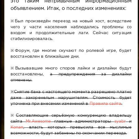
это таким непривычным информационным
объявлением. Итак, о последних изменениях:
※Был произведён переезд на новый хост, вследствие
чего у части населения наблюдались проблемы со
входом и продолжительные лаги. Сейчас ситуация
стабилизировалась.
※Форум, где многие скучают по ролевой игре, будет
восстановлен в ближайшие дни.
※Вызывавшие много споров лайки и дизлайки будут
восстановлены,
а предупреждения за дизлайки
отменены.
※
Снятие бана с настоящего момента разрешено платно
даже закоренелым нарушителям. Стоимость будет
уточнена при внесении изменений в
Правила сайта
.
※
Составляющие серьёзную конкуренцию владельцу
сайта
Mr.Awesome
главные администраторы
syabr
и
Konan
, власть которых превысила все мыслимые
возможности, будут забанены по окончании переезда.