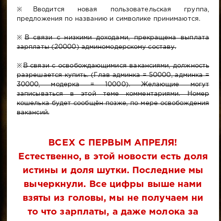
※Вводится новая пользовательская группа,
предложения по названию и символике принимаются.
※
В связи с низкими доходами, прекращена выплата
зарплаты (20000) админомодерскому составу.
※
В связи с освобождающимися вакансиями, должность
разрешается купить. (Глав админка = 50000, админка =
30000, модерка = 10000). Желающие могут
записываться в этой теме комментариями. Номер
кошелька будет сообщён позже, по мере освобождения
вакансий.
ВСЕХ С ПЕРВЫМ АПРЕЛЯ!
Естественно, в этой новости есть доля
истины и доля шутки. Последние мы
вычеркнули. Все цифры выше нами
взяты из головы, мы не получаем ни
то что зарплаты, а даже молока за