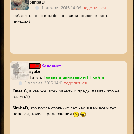
SimbaD
1 апреля 2016 14:09
поделиться
забанить не то,в рабство зажравшихся власть
имущих)
Колонист
syabr
Титул:
Главный динозавр и ГГ сайта
1 апреля 2016 14:11
поделиться
Олег G
, а как же, всех банить и преды давать это не
власть?)
SimbaD
, это после стольких лет как я вам всем тут
помогал, такие предложения