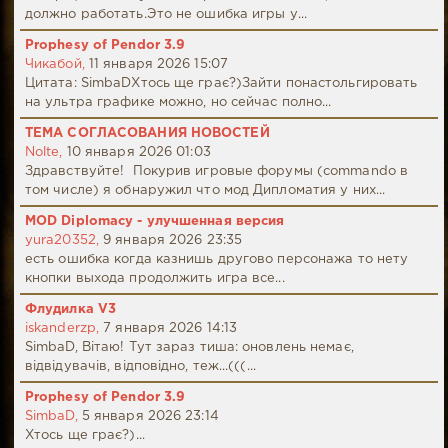
должно работать.Это не ошибка игры у...
Prophesy of Pendor 3.9
Чикабой,
11 января 2026 15:07
Цитата: SimbaDХтось ще грає?)Зайти понастольгировать
на ультра графике можно, но сейчас полно...
ТЕМА СОГЛАСОВАНИЯ НОВОСТЕЙ
Nolte,
10 января 2026 01:03
Здравствуйте! Покурив игровые форумы (commando в
том числе) я обнаружил что мод Дипломатия у них...
MOD Diplomacy - улучшенная версия
yura20352,
9 января 2026 23:35
есть ошибка когда казнишь другово персонажа то нету
кнопки выхода продолжить игра все...
Флудилка V3
iskanderzp,
7 января 2026 14:13
SimbaD, Вітаю! Тут зараз тиша: оновлень немає,
відвідувачів, відповідно, теж...(((...
Prophesy of Pendor 3.9
SimbaD,
5 января 2026 23:14
Хтось ще грає?)...