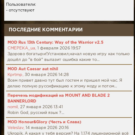
Пользователи:
- отсутствуют
ПОСЛЕДНИЕ КОММЕНТАРИИ
MOD Rus 13th Century: Way of the Warrior v2.5
CMEPEKA_ua,
1 февраля 2026 19:57
Здорово богатыри!Установил,начал новую игру как только
дошёл до "в бой" вылазит ошибка какие то...
MOD Aut Caesar aut nihil
Kprtmp,
30 января 2026 14:28
Всем привет давно тут был гостем и пришел мой час. Я
делаю полную руссификацию к этому моду и потом...
Перечень модификаций на MOUNT AND BLADE 2
BANNERLORD
nomil,
27 января 2026 13:41
Robin God, русский язык ?...
MOD Honour&Glory (Честь и Слава)
Veleslav,
14 января 2026 20:16
Ukropik, А какая у тебя версия? На 1.174 лицензионной всё