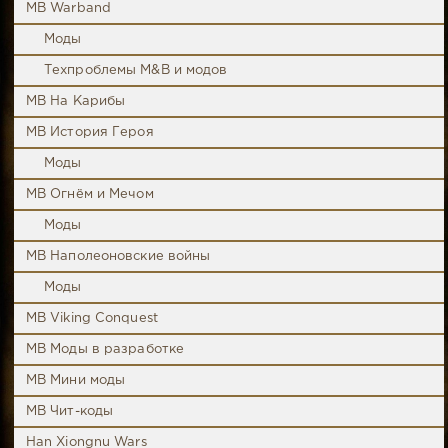
MB Warband
Моды
Техпроблемы M&B и модов
MB На Карибы
MB История Героя
Моды
MB Огнём и Мечом
Моды
MB Наполеоновские войны
Моды
MB Viking Conquest
MB Моды в разработке
MB Мини моды
MB Чит-коды
Han Xiongnu Wars