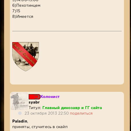
5)14:00-19:00
6)Пехотинцем
7)15
8)Имеется
Колонист
syabr
Титул:
Главный динозавр и ГГ сайта
23 октября 2013 22:50
поделиться
Paladin
,
приняты, стучитесь в скайп