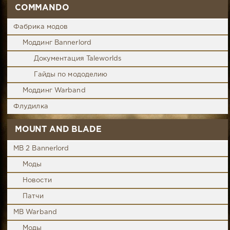
COMMANDO
Фабрика модов
Моддинг Bannerlord
Документация Taleworlds
Гайды по мододелию
Моддинг Warband
Флудилка
MOUNT AND BLADE
MB 2 Bannerlord
Моды
Новости
Патчи
MB Warband
Моды