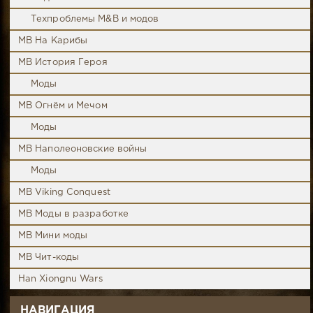
Техпроблемы M&B и модов
MB На Карибы
MB История Героя
Моды
MB Огнём и Мечом
Моды
MB Наполеоновские войны
Моды
MB Viking Conquest
MB Моды в разработке
MB Мини моды
MB Чит-коды
Han Xiongnu Wars
НАВИГАЦИЯ