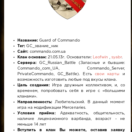
Название:
Guard of Commando
Тег:
GC_звание_ник
Сайт:
commando.com.ua
Клан основан:
21.05.13г. Основатели:
Leofwin
,
syabr
.
Сервера:
GC_Russian_Battle (Запасные и бывшие:
Commando_com_UA, Commando_Server,
PrivateCommando, GC_Battle). Есть
свои карты
и
возможность изготовить любые под вкусы клана.
Цель создания:
Игра дружным коллективом, и, со
временем, попробовать себя в игре с «большими
кланами».
Направленность:
Любительский. В данный момент
игра на модификации Mercenaries.
Условия приёма:
Адекватность, общительность,
наличие лицензионного варбанда, возраст - не
меньше 14 лет
Вступить в клан Вы можете, оставив заявку