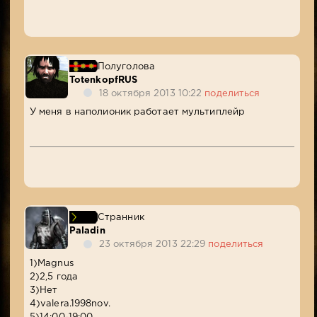
Полуголова
TotenkopfRUS
18 октября 2013 10:22
поделиться
У меня в наполионик работает мультиплейр
Странник
Paladin
23 октября 2013 22:29
поделиться
1)Magnus
2)2,5 года
3)Нет
4)valera.1998nov.