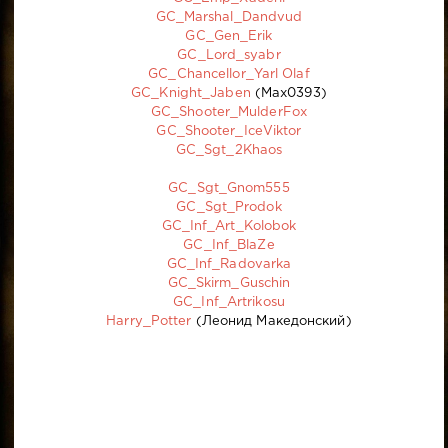
GC_Marshal_Dandvud
GC_Gen_Erik
GC_Lord_syabr
GC_Chancellor_Yarl Olaf
GC_Knight_Jaben
(Max0393)
GC_Shooter_MulderFox
GC_Shooter_IceViktor
GC_Sgt_2Khaos
GC_Sgt_Gnom555
GC_Sgt_Prodok
GC_Inf_Art_Kolobok
GC_Inf_BlaZe
GC_Inf_Radovarka
GC_Skirm_Guschin
GC_Inf_Artrikosu
Harry_Potter
(Леонид Македонский)