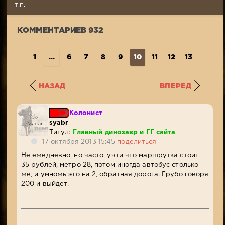
Просмотров:
т.п.
24
745
КОММЕНТАРИЕВ 932
1
...
6
7
8
9
10
11
12
13
14
..
НАЗАД
ВПЕРЕД
Колонист
syabr
Титул:
Главный динозавр и ГГ сайта
17 октября 2013 15:45
поделиться
Не ежедневно, но часто, учти что маршрутка стоит
35 рублей, метро 28, потом иногда автобус столько
же, и умножь это на 2, обратная дорога. Грубо говоря
200 и выйдет.