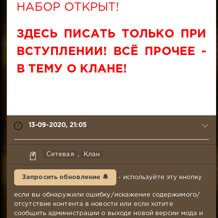
НАБОР ОТКРЫТ!
ЗДЕСЬ ПИСАТЬ ТОЛЬКО ПРИ
ВСТУПЛЕНИИ! ВСЁ ПРОЧЕЕ -
В ТЕМУ О КЛАНЕ!
13-09-2020, 21:05
Leofwin
Сетевая
,
Клан
13-
09-
Запросить обновление 🔔
- используйте эту кнопку
2020,
21:05
если вы обнаружили ошибку/искажение содержимого/
Комментариев:
отсутствие контента в новости или если хотите
932
сообщить администрации о выходе новой версии мода и