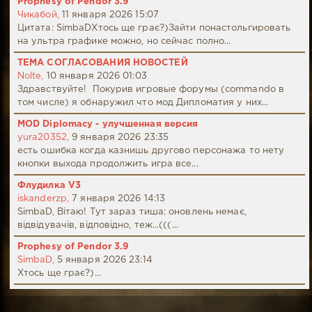
Prophesy of Pendor 3.9
Чикабой,
11 января 2026 15:07
Цитата: SimbaDХтось ще грає?)Зайти понастольгировать
на ультра графике можно, но сейчас полно...
ТЕМА СОГЛАСОВАНИЯ НОВОСТЕЙ
Nolte,
10 января 2026 01:03
Здравствуйте! Покурив игровые форумы (commando в
том числе) я обнаружил что мод Дипломатия у них...
MOD Diplomacy - улучшенная версия
yura20352,
9 января 2026 23:35
есть ошибка когда казнишь другово персонажа то нету
кнопки выхода продолжить игра все...
Флудилка V3
iskanderzp,
7 января 2026 14:13
SimbaD, Вітаю! Тут зараз тиша: оновлень немає,
відвідувачів, відповідно, теж...(((...
Prophesy of Pendor 3.9
SimbaD,
5 января 2026 23:14
Хтось ще грає?)...