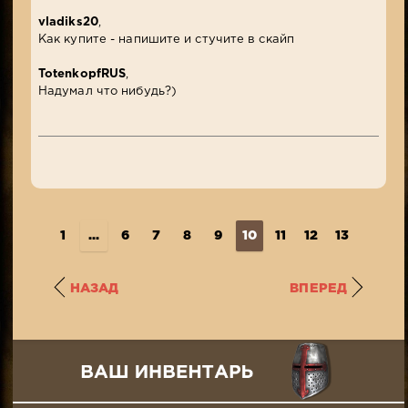
vladiks20
,
Как купите - напишите и стучите в скайп
TotenkopfRUS
,
Надумал что нибудь?)
1
...
6
7
8
9
10
11
12
13
14
..
НАЗАД
ВПЕРЕД