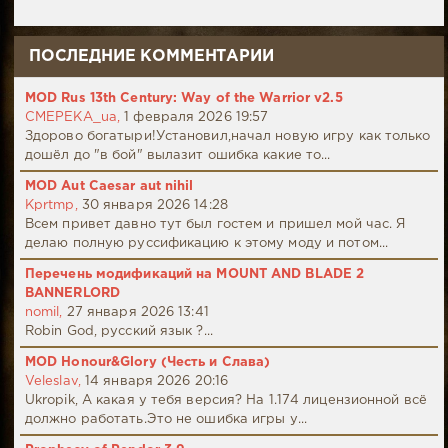
ПОСЛЕДНИЕ КОММЕНТАРИИ
MOD Rus 13th Century: Way of the Warrior v2.5
CMEPEKA_ua,
1 февраля 2026 19:57
Здорово богатыри!Установил,начал новую игру как только
дошёл до "в бой" вылазит ошибка какие то...
MOD Aut Caesar aut nihil
Kprtmp,
30 января 2026 14:28
Всем привет давно тут был гостем и пришел мой час. Я
делаю полную руссификацию к этому моду и потом...
Перечень модификаций на MOUNT AND BLADE 2
BANNERLORD
nomil,
27 января 2026 13:41
Robin God, русский язык ?...
MOD Honour&Glory (Честь и Слава)
Veleslav,
14 января 2026 20:16
Ukropik, А какая у тебя версия? На 1.174 лицензионной всё
должно работать.Это не ошибка игры у...