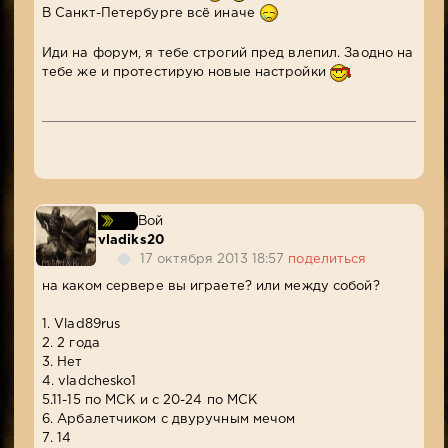
В Санкт-Петербурге всё иначе
Иди на форум, я тебе строгий пред влепил. Заодно на
тебе же и протестирую новые настройки
Вой
vladiks20
17 октября 2013 18:57
поделиться
на каком сервере вы играете? или между собой?
1. Vlad89rus
2. 2 года
3. Нет
4. vladchesko1
5.11-15 по МСК и с 20-24 по МСК
6. Арбалетчиком с двуручным мечом
7. 14