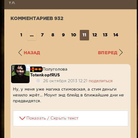
Просмотров:
т.п.
24
742
КОММЕНТАРИЕВ 932
1
...
7
8
9
10
11
12
13
14
15
..
НАЗАД
ВПЕРЕД
Полуголова
TotenkopfRUS
26 октября 2013 12:21
поделиться
Ну, у меня уже магика стимовская, а стим деньги
нехило жрёт... Моунт энд блейд в ближайшие дни не
предвидятся.
Показать / Скрыть текст