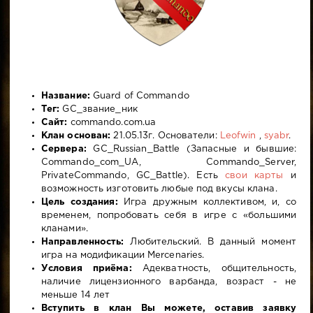
Название:
Guard of Commando
Тег:
GC_звание_ник
Сайт:
commando.com.ua
Клан основан:
21.05.13г. Основатели:
Leofwin
,
syabr
.
Сервера:
GC_Russian_Battle (Запасные и бывшие:
Commando_com_UA, Commando_Server,
PrivateCommando, GC_Battle). Есть
свои карты
и
возможность изготовить любые под вкусы клана.
Цель создания:
Игра дружным коллективом, и, со
временем, попробовать себя в игре с «большими
кланами».
Направленность:
Любительский. В данный момент
игра на модификации Mercenaries.
Условия приёма:
Адекватность, общительность,
наличие лицензионного варбанда, возраст - не
меньше 14 лет
Вступить в клан Вы можете, оставив заявку