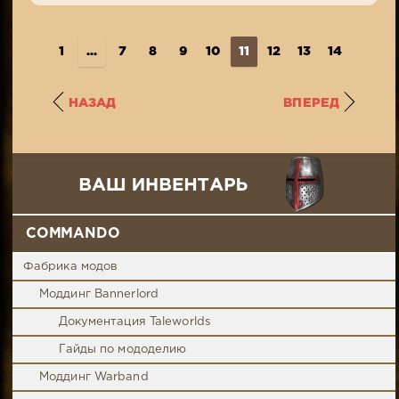
1
...
7
8
9
10
11
12
13
14
15
..
НАЗАД
ВПЕРЕД
COMMANDO
Фабрика модов
Моддинг Bannerlord
Документация Taleworlds
Гайды по мододелию
Моддинг Warband