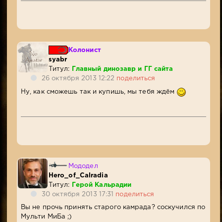
Колонист
syabr
Титул:
Главный динозавр и ГГ сайта
26 октября 2013 12:22
поделиться
Ну, как сможешь так и купишь, мы тебя ждём
Мододел
Hero_of_Calradia
Титул:
Герой Кальрадии
30 октября 2013 17:31
поделиться
Вы не прочь принять старого камрада? соскучился по
Мульти МиБа ;)