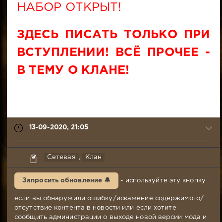
НАБОР ОТКРЫТ!
ЗДЕСЬ ПИСАТЬ ТОЛЬКО ПРИ
ВСТУПЛЕНИИ! ВСЁ ПРОЧЕЕ -
В ТЕМУ О КЛАНЕ!
13-09-2020, 21:05
Leofwin
Сетевая
,
Клан
13-
09-
Запросить обновление 🔔
- используйте эту кнопку
2020,
21:05
если вы обнаружили ошибку/искажение содержимого/
Комментариев:
отсутствие контента в новости или если хотите
932
сообщить администрации о выходе новой версии мода и