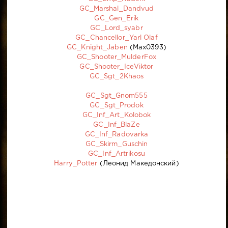
GC_Marshal_Dandvud
GC_Gen_Erik
GC_Lord_syabr
GC_Chancellor_Yarl Olaf
GC_Knight_Jaben
(Max0393)
GC_Shooter_MulderFox
GC_Shooter_IceViktor
GC_Sgt_2Khaos
GC_Sgt_Gnom555
GC_Sgt_Prodok
GC_Inf_Art_Kolobok
GC_Inf_BlaZe
GC_Inf_Radovarka
GC_Skirm_Guschin
GC_Inf_Artrikosu
Harry_Potter
(Леонид Македонский)