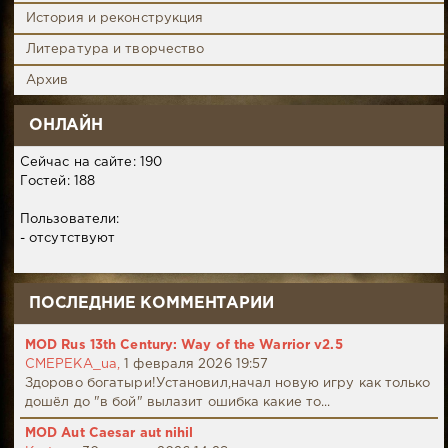
История и реконструкция
Литература и творчество
Архив
ОНЛАЙН
Сейчас на сайте: 190
Гостей: 188
Пользователи:
- отсутствуют
ПОСЛЕДНИЕ КОММЕНТАРИИ
MOD Rus 13th Century: Way of the Warrior v2.5
CMEPEKA_ua,
1 февраля 2026 19:57
Здорово богатыри!Установил,начал новую игру как только
дошёл до "в бой" вылазит ошибка какие то...
MOD Aut Caesar aut nihil