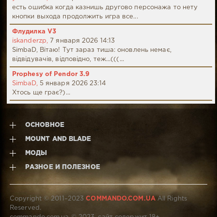
есть ошибка когда казнишь другово персонажа то нету
кнопки выхода продолжить игра все...
Флудилка V3
iskanderzp,
7 января 2026 14:13
SimbaD, Вітаю! Тут зараз тиша: оновлень немає,
відвідувачів, відповідно, теж...(((...
Prophesy of Pendor 3.9
SimbaD,
5 января 2026 23:14
Хтось ще грає?)...
ОСНОВНОЕ
MOUNT AND BLADE
МОДЫ
РАЗНОЕ И ПОЛЕЗНОЕ
Copyright © 2011–2023
COMMANDO.COM.UA
All Rights
Reserved.