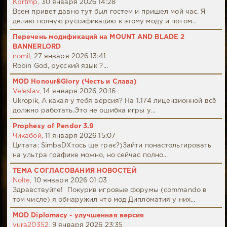
Kprtmp,
30 января 2026 14:28
Всем привет давно тут был гостем и пришел мой час. Я
делаю полную руссификацию к этому моду и потом...
Перечень модификаций на MOUNT AND BLADE 2
BANNERLORD
nomil,
27 января 2026 13:41
Robin God, русский язык ?...
MOD Honour&Glory (Честь и Слава)
Veleslav,
14 января 2026 20:16
Ukropik, А какая у тебя версия? На 1.174 лицензионной всё
должно работать.Это не ошибка игры у...
Prophesy of Pendor 3.9
Чикабой,
11 января 2026 15:07
Цитата: SimbaDХтось ще грає?)Зайти понастольгировать
на ультра графике можно, но сейчас полно...
ТЕМА СОГЛАСОВАНИЯ НОВОСТЕЙ
Nolte,
10 января 2026 01:03
Здравствуйте! Покурив игровые форумы (commando в
том числе) я обнаружил что мод Дипломатия у них...
MOD Diplomacy - улучшенная версия
yura20352,
9 января 2026 23:35