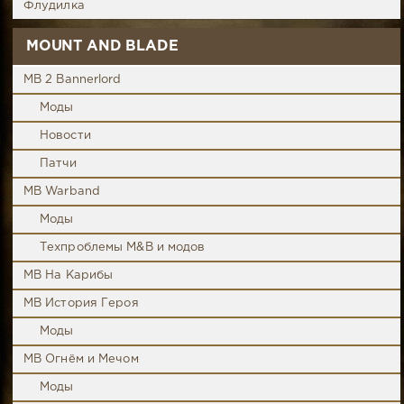
Флудилка
MOUNT AND BLADE
MB 2 Bannerlord
Моды
Новости
Патчи
MB Warband
Моды
Техпроблемы M&B и модов
MB На Карибы
MB История Героя
Моды
MB Огнём и Мечом
Моды