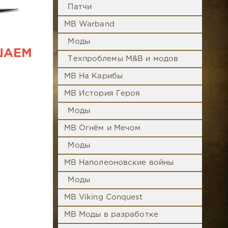
Патчи
MB Warband
Моды
ШАЕМ
Техпроблемы M&B и модов
MB На Карибы
MB История Героя
Моды
MB Огнём и Мечом
Моды
MB Наполеоновские войны
Моды
MB Viking Conquest
MB Моды в разработке