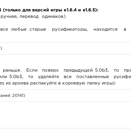
лько для версий игры e1.6.4 и e1.6.5):
ручная, перевод одинаков)
все любые старые русификаторы, находится в 
)
раньше. Если поверх предыдущей 5.0b3, то п
или 5.0b3, то удаляйте все поставленные русиф
es из архива распакуйте в корневую папку игры):
аний: 20141)