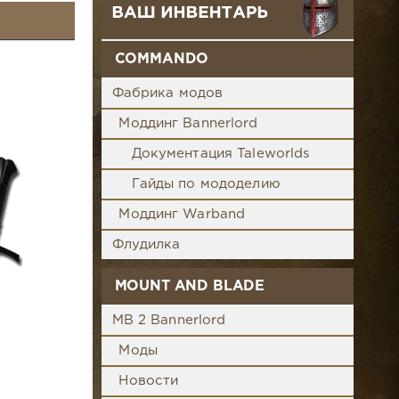
COMMANDO
Фабрика модов
Моддинг Bannerlord
Документация Taleworlds
Гайды по мододелию
Моддинг Warband
Флудилка
MOUNT AND BLADE
MB 2 Bannerlord
Моды
Новости