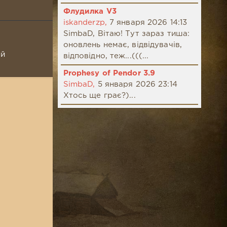
Флудилка V3
iskanderzp,
7 января 2026 14:13
SimbaD, Вітаю! Тут зараз тиша:
оновлень немає, відвідувачів,
ой
відповідно, теж...(((...
Prophesy of Pendor 3.9
SimbaD,
5 января 2026 23:14
Хтось ще грає?)...