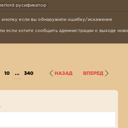
nerlord русификатор
у кнопку если вы обнаружили ошибку/искажение
ли если хотите сообщить администрации о выходе нов
10
...
340
НАЗАД
ВПЕРЕД
я