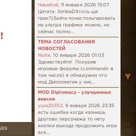
Чикабой,
11 января 2026 15:07
Цитата: SimbaDХтось ще
грає?)Зайти понастольгировать
на ультра графике можно, но
сейчас полно...
!
ТЕМА СОГЛАСОВАНИЯ
НОВОСТЕЙ
Nolte,
10 января 2026 01:03
Здравствуйте! Покурив
игровые форумы (commando в
том числе) я обнаружил что
мод Дипломатия у них...
MOD Diplomacy - улучшенная
версия
yura20352,
9 января 2026 23:35
есть ошибка когда казнишь
другово персонажа то нету
кнопки выхода продолжить игра
589
все...