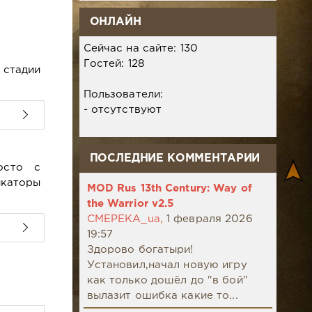
ОНЛАЙН
Сейчас на сайте: 130
Гостей: 128
стадии
Пользователи:
- отсутствуют
ПОСЛЕДНИЕ КОММЕНТАРИИ
росто с
икаторы
MOD Rus 13th Century: Way of
the Warrior v2.5
CMEPEKA_ua,
1 февраля 2026
19:57
Здорово богатыри!
Установил,начал новую игру
как только дошёл до "в бой"
вылазит ошибка какие то...