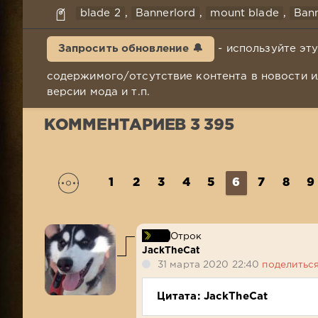
blade 2
,
Bannerlord
,
mount blade
,
Ban
Запросить обновление 🔔
- используйте эт
содержимого/отсутствие контента в новости и
версии мода и т.п.
КОММЕНТАРИЕВ 3 395
1
2
3
4
5
6
7
8
9
Отрок
JackTheCat
31 марта 2020 22:40
поделитьс
Цитата: JackTheCat