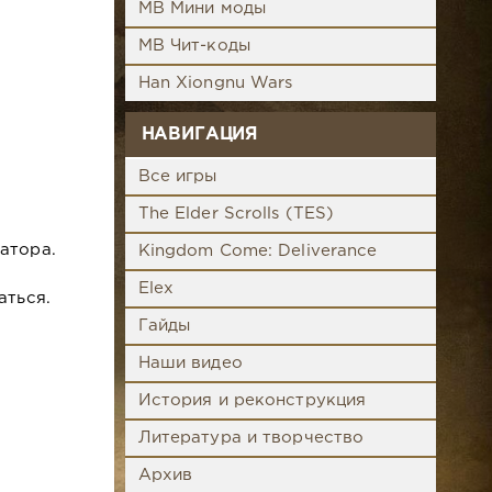
MB Мини моды
MB Чит-коды
Han Xiongnu Wars
НАВИГАЦИЯ
Все игры
The Elder Scrolls (TES)
атора.
Kingdom Come: Deliverance
Elex
аться.
Гайды
Наши видео
История и реконструкция
Литература и творчество
Архив