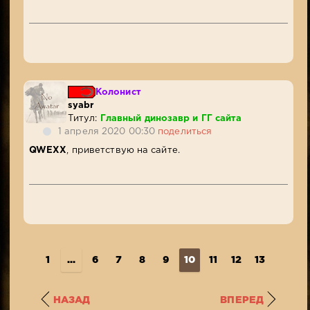
Колонист
syabr
Титул:
Главный динозавр и ГГ сайта
1 апреля 2020 00:30
поделиться
QWEXX
, приветствую на сайте.
1
...
6
7
8
9
10
11
12
13
14
..
НАЗАД
ВПЕРЕД