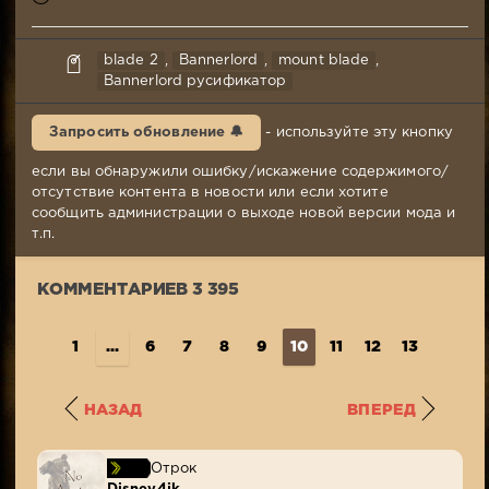
Lafei
blade 2
,
Bannerlord
,
mount blade
,
29-
Bannerlord русификатор
10-
2021,
Запросить обновление 🔔
- используйте эту кнопку
20:23
Комментариев:
если вы обнаружили ошибку/искажение содержимого/
3
отсутствие контента в новости или если хотите
395
сообщить администрации о выходе новой версии мода и
Просмотров:
т.п.
1
569
КОММЕНТАРИЕВ 3 395
600
1
...
6
7
8
9
10
11
12
13
14
..
НАЗАД
ВПЕРЕД
Отрок