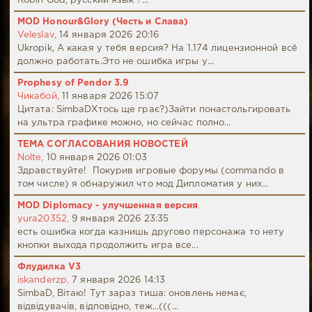
Robin God, русский язык ?...
MOD Honour&Glory (Честь и Слава)
Veleslav,
14 января 2026 20:16
Ukropik, А какая у тебя версия? На 1.174 лицензионной всё
должно работать.Это не ошибка игры у...
Prophesy of Pendor 3.9
Чикабой,
11 января 2026 15:07
Цитата: SimbaDХтось ще грає?)Зайти понастольгировать
на ультра графике можно, но сейчас полно...
ТЕМА СОГЛАСОВАНИЯ НОВОСТЕЙ
Nolte,
10 января 2026 01:03
Здравствуйте! Покурив игровые форумы (commando в
том числе) я обнаружил что мод Дипломатия у них...
MOD Diplomacy - улучшенная версия
yura20352,
9 января 2026 23:35
есть ошибка когда казнишь другово персонажа то нету
кнопки выхода продолжить игра все...
Флудилка V3
iskanderzp,
7 января 2026 14:13
SimbaD, Вітаю! Тут зараз тиша: оновлень немає,
відвідувачів, відповідно, теж...(((...