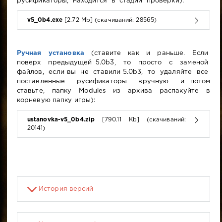
русификаторы, находится в стадии проверки):
v5_0b4.exe
[2.72 Mb] (cкачиваний: 28565)
Ручная установка
(ставите как и раньше. Если
поверх предыдущей 5.0b3, то просто с заменой
файлов, если вы не ставили 5.0b3, то удаляйте все
поставленные русификаторы вручную и потом
ставьте, папку Modules из архива распакуйте в
корневую папку игры):
ustanovka-v5_0b4.zip
[790.11 Kb] (cкачиваний:
20141)
История версий