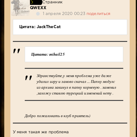
Странник
QWEXX
1 апреля 2020 00:23
поделиться
Цитата: JackTheCat
Цитата: mihail25
Здравствуйте,у меня проблема уже даже
удалил игру и заново скачал ... Папку модулс
из архива закинул в папку корневую . заменил
,захожу ставлю турецкий изменений нету .
Добро пожаловать в клуб приятель)
У меня такая же проблема