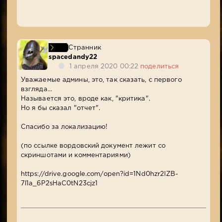
Странник
spacedandy22
1 апреля 2020 00:22
поделиться
Уважаемые админы, это, так сказать, с первого
взгляда...
Называется это, вроде как, "критика".
Но я бы сказал "отчет".
Спасибо за локализацию!
(по ссылке вордовский документ лежит со
скриншотами и комментариями)
https://drive.google.com/open?id=1Nd0hzr2IZB-
7l1a_6P2sHaC0tN23cjz1