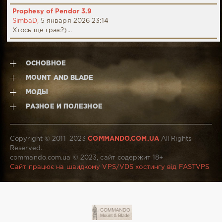
Prophesy of Pendor 3.9
SimbaD,
5 января 2026 23:14
Хтось ще грає?)...
ОСНОВНОЕ
MOUNT AND BLADE
МОДЫ
РАЗНОЕ И ПОЛЕЗНОЕ
Copyright © 2011–2023
COMMANDO.COM.UA
All Rights
Reserved.
commando.com.ua © 2023, сайт содержит 18+
Сайт працює на швидкому VPS/VDS хостингу від FASTVPS