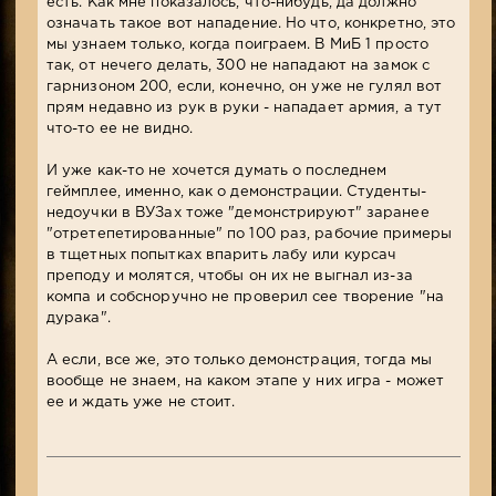
есть. Как мне показалось, что-нибудь, да должно
означать такое вот нападение. Но что, конкретно, это
мы узнаем только, когда поиграем. В МиБ 1 просто
так, от нечего делать, 300 не нападают на замок с
гарнизоном 200, если, конечно, он уже не гулял вот
прям недавно из рук в руки - нападает армия, а тут
что-то ее не видно.
И уже как-то не хочется думать о последнем
геймплее, именно, как о демонстрации. Студенты-
недоучки в ВУЗах тоже "демонстрируют" заранее
"отретепетированные" по 100 раз, рабочие примеры
в тщетных попытках впарить лабу или курсач
преподу и молятся, чтобы он их не выгнал из-за
компа и собсноручно не проверил сее творение "на
дурака".
А если, все же, это только демонстрация, тогда мы
вообще не знаем, на каком этапе у них игра - может
ее и ждать уже не стоит.