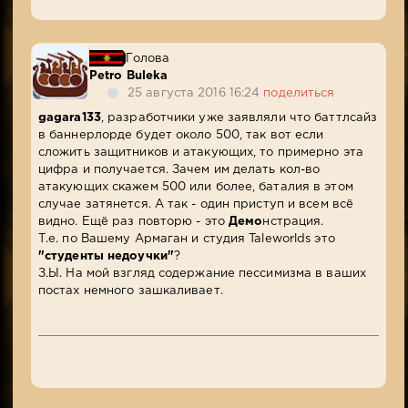
Голова
Petro Buleka
25 августа 2016 16:24
поделиться
gagara133
, разработчики уже заявляли что баттлсайз
в баннерлорде будет около 500, так вот если
сложить защитников и атакующих, то примерно эта
цифра и получается. Зачем им делать кол-во
атакующих скажем 500 или более, баталия в этом
случае затянется. А так - один приступ и всем всё
видно. Ещё раз повторю - это
Демо
нстрация.
Т.е. по Вашему Армаган и студия Taleworlds это
"студенты недоучки"
?
З.Ы. На мой взгляд содержание пессимизма в ваших
постах немного зашкаливает.