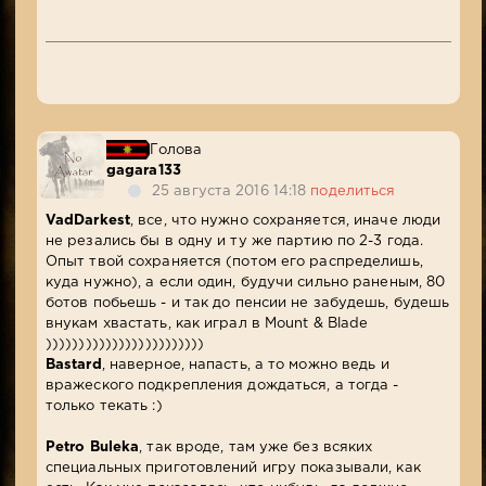
Голова
gagara133
25 августа 2016 14:18
поделиться
VadDarkest
, все, что нужно сохраняется, иначе люди
не резались бы в одну и ту же партию по 2-3 года.
Опыт твой сохраняется (потом его распределишь,
куда нужно), а если один, будучи сильно раненым, 80
ботов побьешь - и так до пенсии не забудешь, будешь
внукам хвастать, как играл в Mount & Blade
))))))))))))))))))))))))
Bastard
, наверное, напасть, а то можно ведь и
вражеского подкрепления дождаться, а тогда -
только текать :)
Petro Buleka
, так вроде, там уже без всяких
специальных приготовлений игру показывали, как