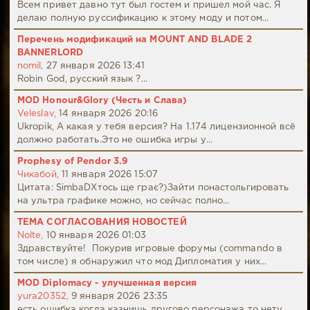
Всем привет давно тут был гостем и пришел мой час. Я
делаю полную руссификацию к этому моду и потом...
Перечень модификаций на MOUNT AND BLADE 2
BANNERLORD
nomil,
27 января 2026 13:41
Robin God, русский язык ?...
MOD Honour&Glory (Честь и Слава)
Veleslav,
14 января 2026 20:16
Ukropik, А какая у тебя версия? На 1.174 лицензионной всё
должно работать.Это не ошибка игры у...
Prophesy of Pendor 3.9
Чикабой,
11 января 2026 15:07
Цитата: SimbaDХтось ще грає?)Зайти понастольгировать
на ультра графике можно, но сейчас полно...
ТЕМА СОГЛАСОВАНИЯ НОВОСТЕЙ
Nolte,
10 января 2026 01:03
Здравствуйте! Покурив игровые форумы (commando в
том числе) я обнаружил что мод Дипломатия у них...
MOD Diplomacy - улучшенная версия
yura20352,
9 января 2026 23:35
есть ошибка когда казнишь другово персонажа то нету