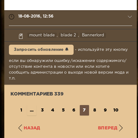
18-08-2016, 12:56
syabr
mount blade
,
blade 2
,
Bannerlord
18-
08-
Запросить обновление 🔔
- используйте эту кнопку
2016,
12:56
если вы обнаружили ошибку/искажение содержимого/
Комментариев:
отсутствие контента в новости или если хотите
339
сообщить администрации о выходе новой версии мода и
Просмотров:
т.п.
7
300
КОММЕНТАРИЕВ 339
1
...
3
4
5
6
7
8
9
10
11
..
НАЗАД
ВПЕРЕД