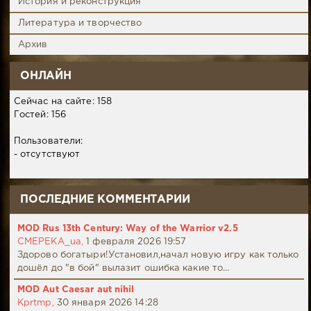
История и реконструкция
Литература и творчество
Архив
ОНЛАЙН
Сейчас на сайте: 158
Гостей: 156
Пользователи:
- отсутствуют
ПОСЛЕДНИЕ КОММЕНТАРИИ
MOD Rus 13th Century: Way of the Warrior v2.5
CMEPEKA_ua,
1 февраля 2026 19:57
Здорово богатыри!Установил,начал новую игру как только
дошёл до "в бой" вылазит ошибка какие то...
MOD Aut Caesar aut nihil
Kprtmp,
30 января 2026 14:28