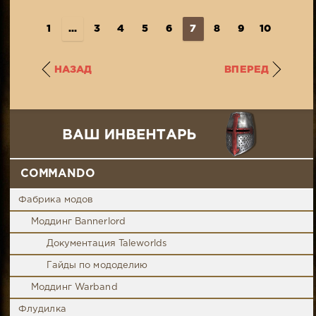
1
...
3
4
5
6
7
8
9
10
11
..
НАЗАД
ВПЕРЕД
COMMANDO
Фабрика модов
Моддинг Bannerlord
Документация Taleworlds
Гайды по мододелию
Моддинг Warband
Флудилка