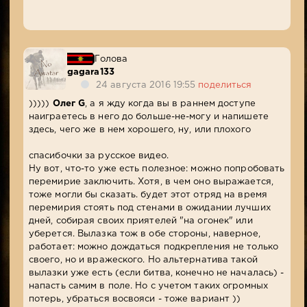
Голова
gagara133
24 августа 2016 19:55
поделиться
)))))
Олег G
, а я жду когда вы в раннем доступе
наиграетесь в него до больше-не-могу и напишете
здесь, чего же в нем хорошего, ну, или плохого
спасибочки за русское видео.
Ну вот, что-то уже есть полезное: можно попробовать
перемирие заключить. Хотя, в чем оно выражается,
тоже могли бы сказать. будет этот отряд на время
перемирия стоять под стенами в ожидании лучших
дней, собирая своих приятелей "на огонек" или
уберется. Вылазка тож в обе стороны, наверное,
работает: можно дождаться подкрепления не только
своего, но и вражеского. Но альтернатива такой
вылазки уже есть (если битва, конечно не началась) -
напасть самим в поле. Но с учетом таких огромных
потерь, убраться восвояси - тоже вариант ))