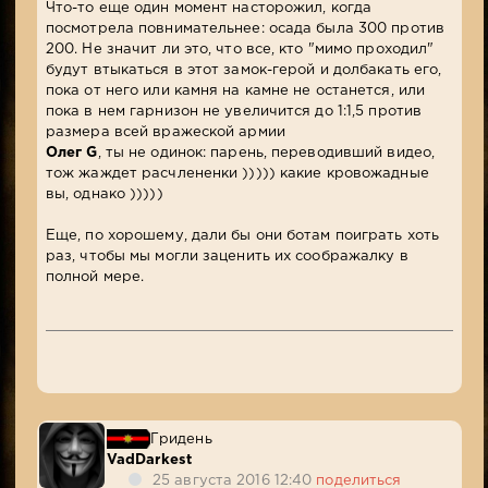
Что-то еще один момент насторожил, когда
посмотрела повнимательнее: осада была 300 против
200. Не значит ли это, что все, кто "мимо проходил"
будут втыкаться в этот замок-герой и долбакать его,
пока от него или камня на камне не останется, или
пока в нем гарнизон не увеличится до 1:1,5 против
размера всей вражеской армии
Олег G
, ты не одинок: парень, переводивший видео,
тож жаждет расчлененки ))))) какие кровожадные
вы, однако )))))
Еще, по хорошему, дали бы они ботам поиграть хоть
раз, чтобы мы могли заценить их соображалку в
полной мере.
Гридень
VadDarkest
25 августа 2016 12:40
поделиться