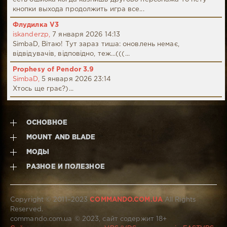
кнопки выхода продолжить игра все...
Флудилка V3
iskanderzp,
7 января 2026 14:13
SimbaD, Вітаю! Тут зараз тиша: оновлень немає,
відвідувачів, відповідно, теж...(((...
Prophesy of Pendor 3.9
SimbaD,
5 января 2026 23:14
Хтось ще грає?)...
ОСНОВНОЕ
MOUNT AND BLADE
МОДЫ
РАЗНОЕ И ПОЛЕЗНОЕ
Copyright © 2011–2023
COMMANDO.COM.UA
All Rights
Reserved.
commando.com.ua © 2023, сайт содержит 18+