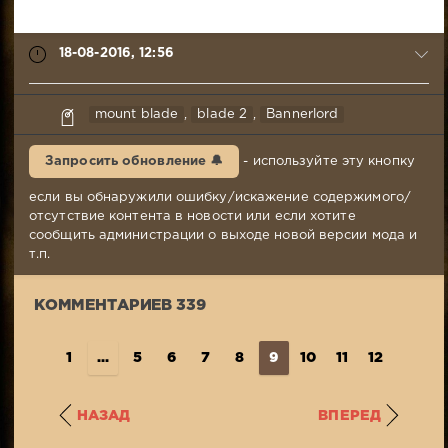
18-08-2016, 12:56
syabr
mount blade
,
blade 2
,
Bannerlord
18-
08-
Запросить обновление 🔔
- используйте эту кнопку
2016,
12:56
если вы обнаружили ошибку/искажение содержимого/
Комментариев:
отсутствие контента в новости или если хотите
339
сообщить администрации о выходе новой версии мода и
Просмотров:
т.п.
7
300
КОММЕНТАРИЕВ 339
1
...
5
6
7
8
9
10
11
12
13
..
НАЗАД
ВПЕРЕД