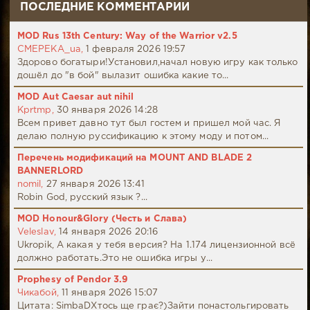
ПОСЛЕДНИЕ КОММЕНТАРИИ
MOD Rus 13th Century: Way of the Warrior v2.5
CMEPEKA_ua,
1 февраля 2026 19:57
Здорово богатыри!Установил,начал новую игру как только
дошёл до "в бой" вылазит ошибка какие то...
MOD Aut Caesar aut nihil
Kprtmp,
30 января 2026 14:28
Всем привет давно тут был гостем и пришел мой час. Я
делаю полную руссификацию к этому моду и потом...
Перечень модификаций на MOUNT AND BLADE 2
BANNERLORD
nomil,
27 января 2026 13:41
Robin God, русский язык ?...
MOD Honour&Glory (Честь и Слава)
Veleslav,
14 января 2026 20:16
Ukropik, А какая у тебя версия? На 1.174 лицензионной всё
должно работать.Это не ошибка игры у...
Prophesy of Pendor 3.9
Чикабой,
11 января 2026 15:07
Цитата: SimbaDХтось ще грає?)Зайти понастольгировать