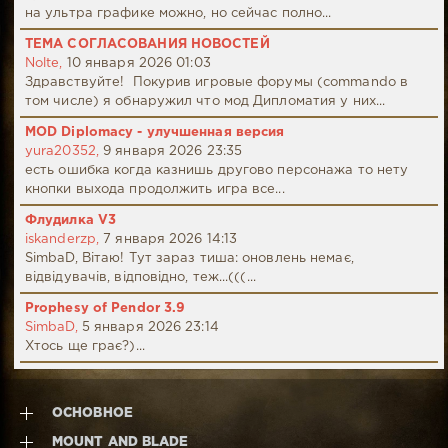
на ультра графике можно, но сейчас полно...
ТЕМА СОГЛАСОВАНИЯ НОВОСТЕЙ
Nolte,
10 января 2026 01:03
Здравствуйте! Покурив игровые форумы (commando в
том числе) я обнаружил что мод Дипломатия у них...
MOD Diplomacy - улучшенная версия
yura20352,
9 января 2026 23:35
есть ошибка когда казнишь другово персонажа то нету
кнопки выхода продолжить игра все...
Флудилка V3
iskanderzp,
7 января 2026 14:13
SimbaD, Вітаю! Тут зараз тиша: оновлень немає,
відвідувачів, відповідно, теж...(((...
Prophesy of Pendor 3.9
SimbaD,
5 января 2026 23:14
Хтось ще грає?)...
ОСНОВНОЕ
MOUNT AND BLADE