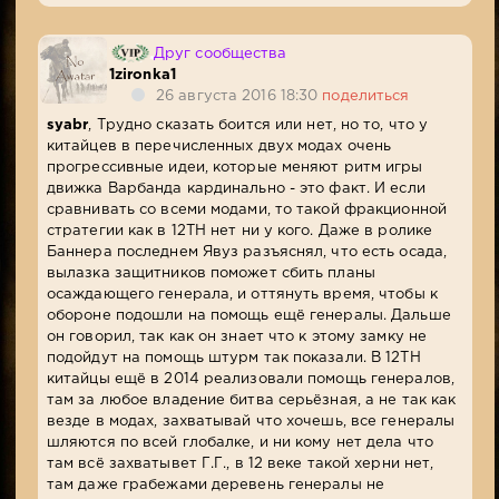
Друг сообщества
1zironka1
26 августа 2016 18:30
поделиться
syabr
, Трудно сказать боится или нет, но то, что у
китайцев в перечисленных двух модах очень
прогрессивные идеи, которые меняют ритм игры
движка Варбанда кардинально - это факт. И если
сравнивать со всеми модами, то такой фракционной
стратегии как в 12TH нет ни у кого. Даже в ролике
Баннера последнем Явуз разъяснял, что есть осада,
вылазка защитников поможет сбить планы
осаждающего генерала, и оттянуть время, чтобы к
обороне подошли на помощь ещё генералы. Дальше
он говорил, так как он знает что к этому замку не
подойдут на помощь штурм так показали. В 12TH
китайцы ещё в 2014 реализовали помощь генералов,
там за любое владение битва серьёзная, а не так как
везде в модах, захватывай что хочешь, все генералы
шляются по всей глобалке, и ни кому нет дела что
там всё захватывет Г.Г., в 12 веке такой херни нет,
там даже грабежами деревень генералы не