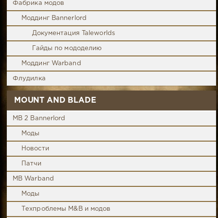
Фабрика модов
Моддинг Bannerlord
Документация Taleworlds
Гайды по мододелию
Моддинг Warband
Флудилка
MOUNT AND BLADE
MB 2 Bannerlord
Моды
Новости
Патчи
MB Warband
Моды
Техпроблемы M&B и модов