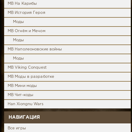
MB На Карибы
MB История Героя
Моды
MB Огнём и Мечом
Моды
MB Наполеоновские войны
Моды
MB Viking Conquest
MB Моды в разработке
MB Мини моды
MB Чит-коды
Han Xiongnu Wars
НАВИГАЦИЯ
Все игры