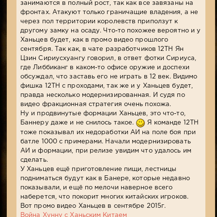
занимаются в полный рост, так как все завязаны на
фронтах. Атакуют только граничащие владения, а не
через пол территории королевств приползут к
другому замку на осаду. Что-то похожее вероятно и у
Ханьцев будет, как в промо видео прошлого
сентября. Так как, в чате разработчиков 12TH Ян
Цзин Сириусхуангу говорил, в ответ фотки Сириуса,
где Либбиканг в каком-то офисе оружие и доспехи
обсуждал, что заставь его не играть в 12 век. Видимо
фишка 12TH с проходами, так же и у Ханьцев будет,
правда несколько модернизированная. И судя по
видео фракционная стратегия очень похожа.
Ну и продвинутые формации Ханьцев, это что-то,
Баннеру даже и не снилось такое.
Я команде 12TH
тоже показывал их недоработки АИ на поле боя при
батле 1000 с примерами. Начали модернизировать
АИ и формации, при релизе увидим что удалось им
сделать.
У Ханьцев ещё приготовление пищи, лестницы
подниматься будут как в Банере, которые недавно
показывали, и ещё по мелочи наверное всего
наберется, что покорит многих китайских игроков.
Вот промо видео Ханьцев в сентябре 2015г.
Война Хунну с Ханьским Китаем