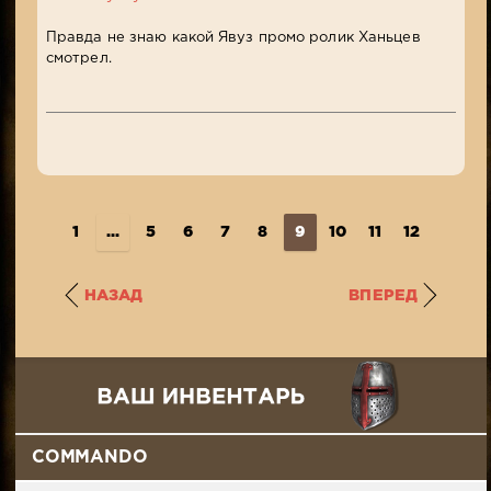
Правда не знаю какой Явуз промо ролик Ханьцев
смотрел.
1
...
5
6
7
8
9
10
11
12
13
..
НАЗАД
ВПЕРЕД
COMMANDO