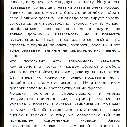
солдат, берущих сумасшедшую зарплату. Их уровень
превышает сотый, да и навыки развиты очень хорошо.
Таких чаще всего можно отбить у стаи зомби и забрать
себе. Наличие десятка их в отряде гарантирует победу,
супостатов они перестреляют скорее, чем те успеют
приблизиться. После сражения можно получить не
только добычу и известность, но и повысить
выживаемость. Также предполагается выбор, что
сделать с трупами, закопать, обобрать, бросить, и это
тоже оказывает влияние на характеристику главного
героя.
Что любопытно, есть возможность назначить
компаньоном, а позже и лордом абсолютно любого
члена вашего войска, включая даже купленных рабов.
Да, теперь их можно не только продавать, но и
приобретать, и даже использовать. Им и посредникам
диалоги пополнены соответствующими фразами.
Локации постепенно переделываются, и многие
получаются оригинальными, например селение на
корабле и поодаль в системе канализации. Мрачный
антураж соблюдён, путешествовать и воевать в таких
сценах интересно, к тому же осовремененный вид
приправлен современной музыкой. Автор
запланировал множество изменений, которые с