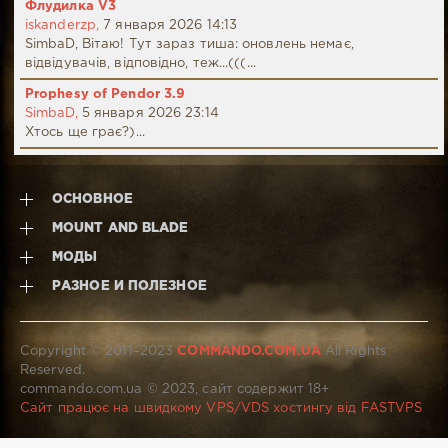
Флудилка V3
iskanderzp,
7 января 2026 14:13
SimbaD, Вітаю! Тут зараз тиша: оновлень немає,
відвідувачів, відповідно, теж...(((...
Prophesy of Pendor 3.9
SimbaD,
5 января 2026 23:14
Хтось ще грає?)...
ОСНОВНОЕ
MOUNT AND BLADE
МОДЫ
РАЗНОЕ И ПОЛЕЗНОЕ
Copyright © 2011–2023
COMMANDO.COM.UA
All Rights
Reserved.
commando.com.ua © 2023, сайт содержит 18+
Сайт працює на швидкому VPS/VDS хостингу від FASTVPS