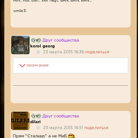
veni, vidi, ban.. xex =&gt; BAN, BAN, BAN...
:smile3:
Друг сообщества
korol georg
23 марта 2015 16:36
поделиться
окончание
Друг сообщества
dilari
23 марта 2015 16:51
поделиться
Прям "Сталкер" а не МиБ