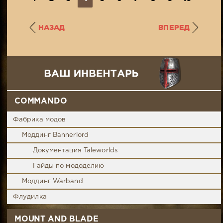
НАЗАД
ВПЕРЕД
COMMANDO
Фабрика модов
Моддинг Bannerlord
Документация Taleworlds
Гайды по мододелию
Моддинг Warband
Флудилка
MOUNT AND BLADE