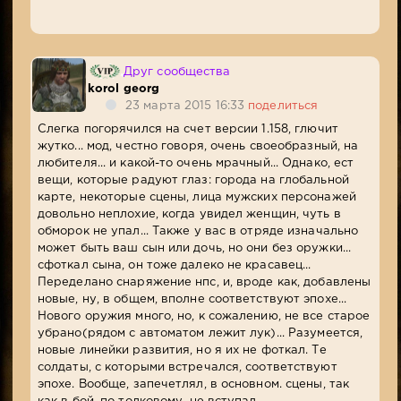
Друг сообщества
korol georg
23 марта 2015 16:33
поделиться
Слегка погорячился на счет версии 1.158, глючит
жутко... мод, честно говоря, очень своеобразный, на
любителя... и какой-то очень мрачный... Однако, ест
вещи, которые радуют глаз: города на глобальной
карте, некоторые сцены, лица мужских персонажей
довольно неплохие, когда увидел женщин, чуть в
обморок не упал... Также у вас в отряде изначально
может быть ваш сын или дочь, но они без оружки...
сфоткал сына, он тоже далеко не красавец...
Переделано снаряжение нпс, и, вроде как, добавлены
новые, ну, в общем, вполне соответствуют эпохе...
Нового оружия много, но, к сожалению, не все старое
убрано(рядом с автоматом лежит лук)... Разумеется,
новые линейки развития, но я их не фоткал. Те
солдаты, с которыми встречался, соответствуют
эпохе. Вообще, запечетлял, в основном. сцены, так