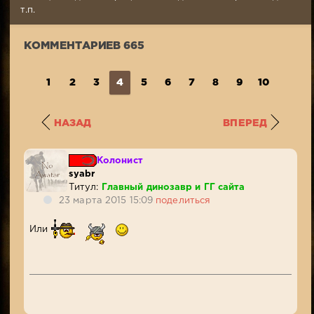
155
т.п.
157
КОММЕНТАРИЕВ 665
1
2
3
4
5
6
7
8
9
10
...
6
НАЗАД
ВПЕРЕД
Колонист
syabr
Титул:
Главный динозавр и ГГ сайта
23 марта 2015 15:09
поделиться
Или