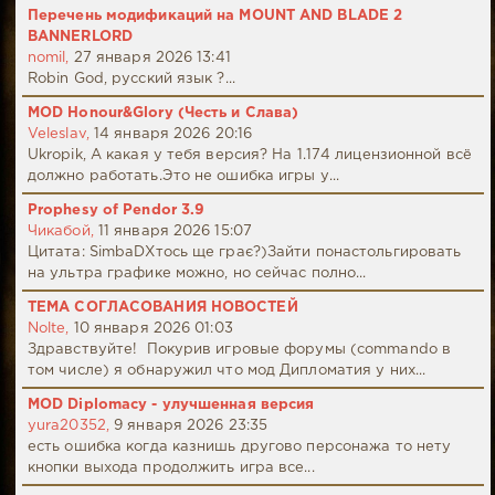
Перечень модификаций на MOUNT AND BLADE 2
BANNERLORD
nomil,
27 января 2026 13:41
Robin God, русский язык ?...
MOD Honour&Glory (Честь и Слава)
Veleslav,
14 января 2026 20:16
Ukropik, А какая у тебя версия? На 1.174 лицензионной всё
должно работать.Это не ошибка игры у...
Prophesy of Pendor 3.9
Чикабой,
11 января 2026 15:07
Цитата: SimbaDХтось ще грає?)Зайти понастольгировать
на ультра графике можно, но сейчас полно...
ТЕМА СОГЛАСОВАНИЯ НОВОСТЕЙ
Nolte,
10 января 2026 01:03
Здравствуйте! Покурив игровые форумы (commando в
том числе) я обнаружил что мод Дипломатия у них...
MOD Diplomacy - улучшенная версия
yura20352,
9 января 2026 23:35
есть ошибка когда казнишь другово персонажа то нету
кнопки выхода продолжить игра все...