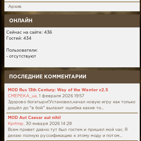
Архив
ОНЛАЙН
Сейчас на сайте: 436
Гостей: 434
Пользователи:
- отсутствуют
ПОСЛЕДНИЕ КОММЕНТАРИИ
MOD Rus 13th Century: Way of the Warrior v2.5
CMEPEKA_ua,
1 февраля 2026 19:57
Здорово богатыри!Установил,начал новую игру как только
дошёл до "в бой" вылазит ошибка какие то...
MOD Aut Caesar aut nihil
Kprtmp,
30 января 2026 14:28
Всем привет давно тут был гостем и пришел мой час. Я
делаю полную руссификацию к этому моду и потом...