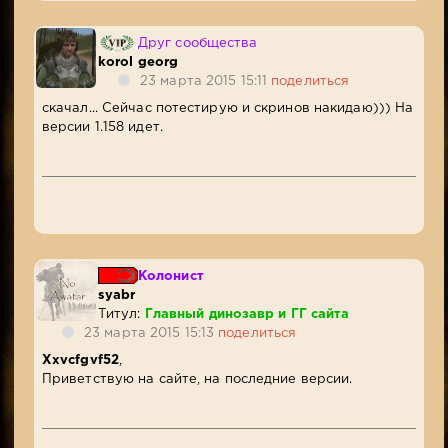
Друг сообщества
korol georg
23 марта 2015 15:11
поделиться
скачал... Сейчас потестирую и скринов накидаю))) На
версии 1.158 идет.
Колонист
syabr
Титул:
Главный динозавр и ГГ сайта
23 марта 2015 15:13
поделиться
Xxvcfgvf52
,
Приветствую на сайте, на последние версии.