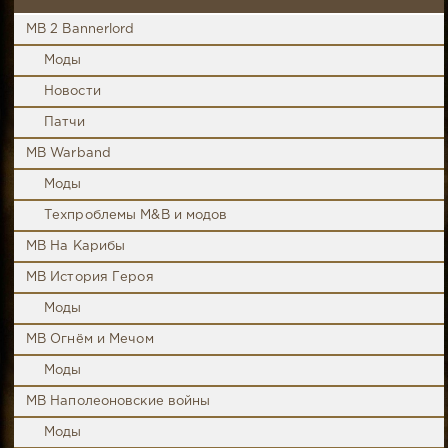
MB 2 Bannerlord
Моды
Новости
Патчи
MB Warband
Моды
Техпроблемы M&B и модов
MB На Карибы
MB История Героя
Моды
MB Огнём и Мечом
Моды
MB Наполеоновские войны
Моды