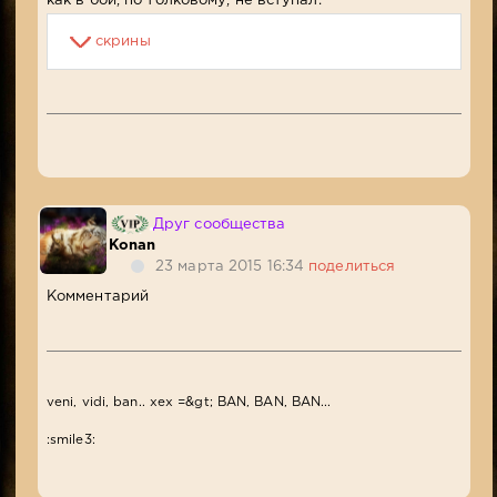
как в бой, по толковому, не вступал.
скрины
Друг сообщества
Konan
23 марта 2015 16:34
поделиться
Комментарий
veni, vidi, ban.. xex =&gt; BAN, BAN, BAN...
:smile3: