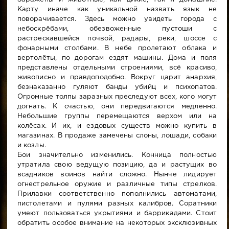
Карту иначе как уникальной назвать язык не
поворачивается. Здесь можно увидеть города с
небоскрёбами, обезвоженные пустоши с
растрескавшейся почвой, радары, реки, шоссе с
фонарными столбами. В небе пролетают облака и
вертолёты, по дорогам ездят машины. Дома и поля
представлены отдельными строениями, всё красиво,
живописно и правдоподобно. Вокруг царит анархия,
безнаказанно гуляют банды убийц и психопатов.
Огромные толпы заразных преследуют всех, кого могут
догнать. К счастью, они передвигаются медленно.
Небольшие группы перемещаются верхом или на
колёсах. И их, и ездовых существ можно купить в
магазинах. В продаже замечены слоны, лошади, собаки
и козлы.
Бои значительно изменились. Конница полностью
утратила свою ведущую позицию, да и растущих во
всадников воинов найти сложно. Нынче лидирует
огнестрельное оружие и различные типы стрелков.
Прилавки соответственно пополнились автоматами,
пистолетами и пулями разных калибров. Соратники
умеют пользоваться укрытиями и баррикадами. Стоит
обратить особое внимание на некоторых эксклюзивных