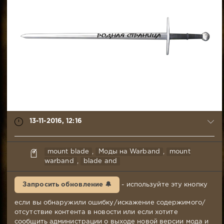
13-11-2016, 12:16
haydra
mount blade
,
Моды на Warband
,
mount
13-
warband
,
blade and
11-
2016,
Запросить обновление 🔔
- используйте эту кнопку
12:16
Комментариев:
если вы обнаружили ошибку/искажение содержимого/
665
отсутствие контента в новости или если хотите
Просмотров:
сообщить администрации о выходе новой версии мода и