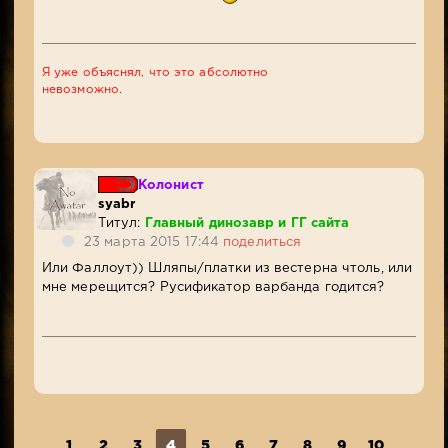
Я уже объяснял, что это абсолютно
невозможно.
Колонист
syabr
Титул:
Главный динозавр и ГГ сайта
23 марта 2015 17:44
поделиться
Или Фаллоут)) Шляпы/платки из вестерна чтоль, или
мне мерещится? Русификатор варбанда годится?
1
2
3
4
5
6
7
8
9
10
...
6