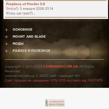
Prophesy of Pendor 3.9
SimbaD,
5 января 2026 23:14
Хтось ще грає?)...
ОСНОВНОЕ
MOUNT AND BLADE
МОДЫ
РАЗНОЕ И ПОЛЕЗНОЕ
Copyright © 2011–2023
COMMANDO.COM.UA
All Rights
Reserved.
commando.com.ua © 2023, сайт содержит 18+
Сайт працює на швидкому VPS/VDS хостингу від FASTVPS