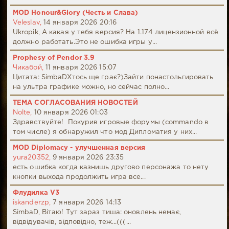
MOD Honour&Glory (Честь и Слава)
Veleslav,
14 января 2026 20:16
Ukropik, А какая у тебя версия? На 1.174 лицензионной всё
должно работать.Это не ошибка игры у...
Prophesy of Pendor 3.9
Чикабой,
11 января 2026 15:07
Цитата: SimbaDХтось ще грає?)Зайти понастольгировать
на ультра графике можно, но сейчас полно...
ТЕМА СОГЛАСОВАНИЯ НОВОСТЕЙ
Nolte,
10 января 2026 01:03
Здравствуйте! Покурив игровые форумы (commando в
том числе) я обнаружил что мод Дипломатия у них...
MOD Diplomacy - улучшенная версия
yura20352,
9 января 2026 23:35
есть ошибка когда казнишь другово персонажа то нету
кнопки выхода продолжить игра все...
Флудилка V3
iskanderzp,
7 января 2026 14:13
SimbaD, Вітаю! Тут зараз тиша: оновлень немає,
відвідувачів, відповідно, теж...(((...