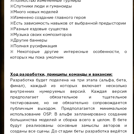
※Полностью изменённые турниры
※Спутники люди и гуманоиды
※Много новых моделей
※Изменено создание главного героя
※Есть зависимость навыков от выбранной предыстории
※Разные ездовые существа
※Музыка своих композиторов
※Другие баннеры
※Полная русификация
※Некоторые другие интересные особенности, о
которых мы пока умолчим
Ход разработки, принципы команды и вакансии:
Разработка будет поделена на три этапа (альфа, бета,
финал), каждый из которых включает несколько
внутренних нумеруемых версий. Каждая версия
предполагает обязательное и тщательное
тестирование, но не обязательно сопровождается
публичным выходом. Предполагается минимальное
использование OSP. В альфе запланировано создание
большинства моделей и сборка всего в целом. В бете
будут реализованы основные замыслы авторов и
созданы все сцены. До стадии беты разработка ведётся