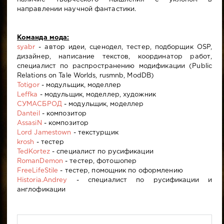
направлении научной фантастики.
Команда мода:
syabr
- автор идеи, сценодел, тестер, подборщик OSP,
дизайнер, написание текстов, координатор работ,
специалист по распространению модификации (Public
Relations on Tale Worlds, rusmnb, ModDB)
Totigor
- модульщик, моделлер
Leffka
- модульщик, моделлер, художник
СУМАСБРОД
- модульщик, моделлер
Danteil
- композитор
AssasiN
- композитор
Lord Jamestown
- текстурщик
krosh
- тестер
TedKortez
- специалист по русификации
RomanDemon
- тестер, фотошопер
FreeLifeStile
- тестер, помощник по оформлению
Historia.Andrey
- специалист по русификации и
англофикации