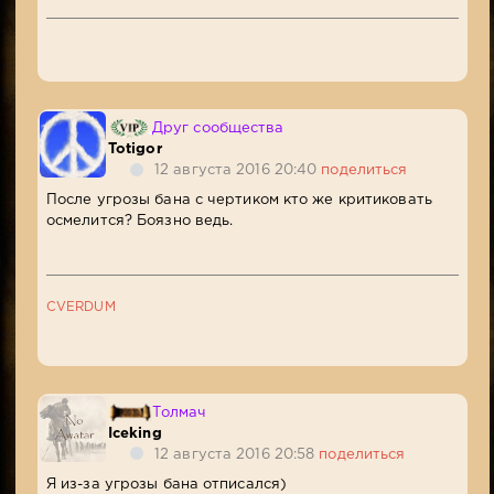
Друг сообщества
Totigor
12 августа 2016 20:40
поделиться
После угрозы бана с чертиком кто же критиковать
осмелится? Боязно ведь.
CVERDUM
Толмач
Iceking
12 августа 2016 20:58
поделиться
Я из-за угрозы бана отписался)