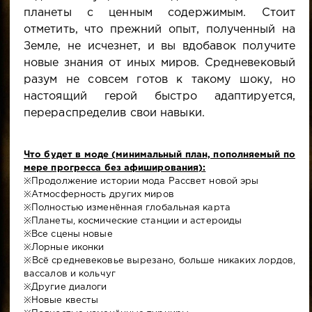
планеты с ценным содержимым. Стоит
отметить, что прежний опыт, полученный на
Земле, не исчезнет, и вы вдобавок получите
новые знания от иных миров. Средневековый
разум не совсем готов к такому шоку, но
настоящий герой быстро адаптируется,
перераспределив свои навыки.
Что будет в моде (минимальный план, пополняемый по
мере прогресса без афиширования):
※Продолжение истории мода Рассвет новой эры
※Атмосферность других миров
※Полностью изменённая глобальная карта
※Планеты, космические станции и астероиды
※Все сцены новые
※Лорные иконки
※Всё средневековье вырезано, больше никаких лордов,
вассалов и кольчуг
※Другие диалоги
※Новые квесты