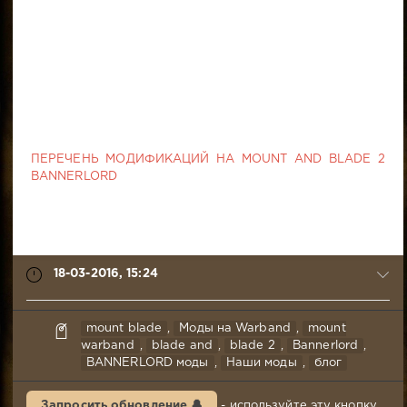
ПЕРЕЧЕНЬ МОДИФИКАЦИЙ НА MOUNT AND BLADE 2
BANNERLORD
18-03-2016, 15:24
syabr
mount blade
,
Моды на Warband
,
mount
18-
warband
,
blade and
,
blade 2
,
Bannerlord
,
BANNERLORD моды
,
Наши моды
,
блог
03-
2016,
15:24
Запросить обновление 🔔
- используйте эту кнопку