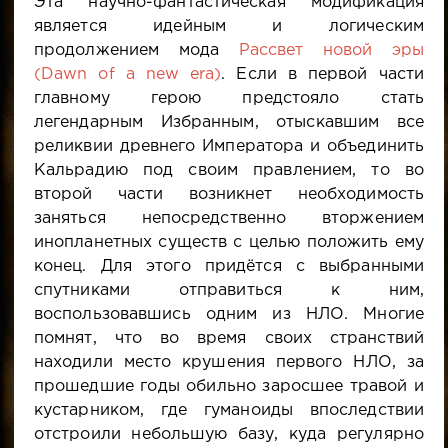
Эта научно-фантастическая модификация
является идейным и логическим
продолжением мода
Рассвет новой эры
(Dawn of a new era)
. Если в первой части
главному герою предстояло стать
легендарным Избранным, отыскавшим все
реликвии древнего Императора и объединить
Кальрадию под своим правлением, то во
второй части возникнет необходимость
заняться непосредственно вторжением
инопланетных существ с целью положить ему
конец. Для этого придётся с выбранными
спутниками отправиться к ним,
воспользовавшись одним из НЛО. Многие
помнят, что во время своих странствий
находили место крушения первого НЛО, за
прошедшие годы обильно заросшее травой и
кустарником, где гуманоиды впоследствии
отстроили небольшую базу, куда регулярно