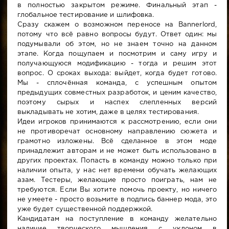
в полностью закрытом режиме. Финальный этап -
глобальное тестирование и шлифовка.
Сразу скажем о возможном переносе на Bannerlord,
потому что всё равно вопросы будут. Ответ один: мы
подумывали об этом, но не знаем точно на данном
этапе. Когда пощупаем и посмотрим и саму игру и
получающуюся модификацию - тогда и решим этот
вопрос. О сроках выхода: выйдет, когда будет готово.
Мы - сплочённая команда, с успешным опытом
предыдущих совместных разработок, и ценим качество,
поэтому сырых и наспех слепленных версий
выкладывать не хотим, даже в целях тестирования.
Идеи игроков принимаются к рассмотрению, если они
не противоречат основному направлению сюжета и
грамотно изложены. Всё сделанное в этом моде
принадлежит авторам и не может быть использовано в
других проектах. Попасть в команду можно только при
наличии опыта, у нас нет времени обучать желающих
азам. Тестеры, желающие просто поиграть, нам не
требуются. Если Вы хотите помочь проекту, но ничего
не умеете - просто возьмите в подпись баннер мода, это
уже будет существенной поддержкой.
Кандидатам на поступление в команду желательно
наличие творческого мышления с уклоном в