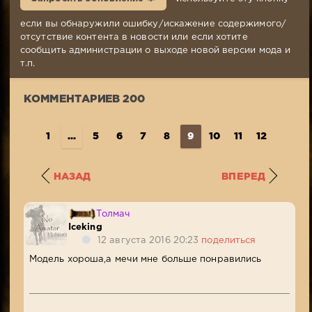
Комментариев:
200
если вы обнаружили ошибку/искажение содержимого/
Просмотров:
отсутствие контента в новости или если хотите
33
сообщить администрации о выходе новой версии мода и
410
т.п.
КОММЕНТАРИЕВ 200
1
...
5
6
7
8
9
10
11
12
13
..
НАЗАД
ВПЕРЕД
Толмач
Iceking
12 августа 2016 20:23
поделиться
Модель хороша,а мечи мне больше понравились