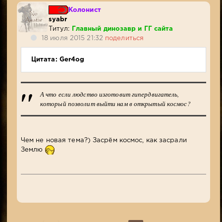
Колонист
syabr
Титул:
Главный динозавр и ГГ сайта
18 июля 2015 21:32
поделиться
Цитата: Ger4og
А что если людство изготовит гипердвигатель,
который позволит выйти нам в открытый космос?
Чем не новая тема?) Засрём космос, как засрали
Землю