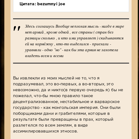
Цитата: bezumnyi joe
Здесь соглашусь Вообще неплохая мысль - нигде в мире
нет армий , кроме одной , все страны ( стран без
разницы сколько , и кто ими управляет ) скидываются
ей на кормёжку , кто-то выделился - приехали -
уравняли - одно "но" - как бы эта армия не захотела
владеть всем и всеми
Вы извлекли из моих мыслей не то, что я
подразумевал, это во-первых, а во-вторых, это
невозможно, да и никто(в первую очередь я) бы не
пожелал, что-бы мною правило такое
децентрализованное, нестабильное и варварское
государство - как монгольская империя. Они были
поборщиками дани и грабителями, которые в
результате были превращены в прах, который
разлетелся по всем землям, в виде
ассимилировавшихся этносов.