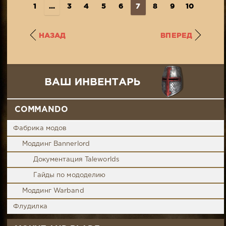
1
...
3
4
5
6
7
8
9
10
11
..
НАЗАД
ВПЕРЕД
COMMANDO
Фабрика модов
Моддинг Bannerlord
Документация Taleworlds
Гайды по мододелию
Моддинг Warband
Флудилка