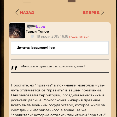
НАЗАД
ВПЕРЕД
Бард
Гарри Топор
18 июля 2015 16:18
поделиться
Цитата: bezumnyi joe
Монголы ж правили ими какое-то время ?
Простите, но "править" в понимании монголов чуть-
чуть отличается от "править" в вашем понимании.
Они завоевали территории, посадили наместника и
ускакали дальше. Монгольская империя превыше
всего была военным государством, которое жило за
счет дани и награбленного в войне. Те же
"правители" которые остались там что-бы "править"