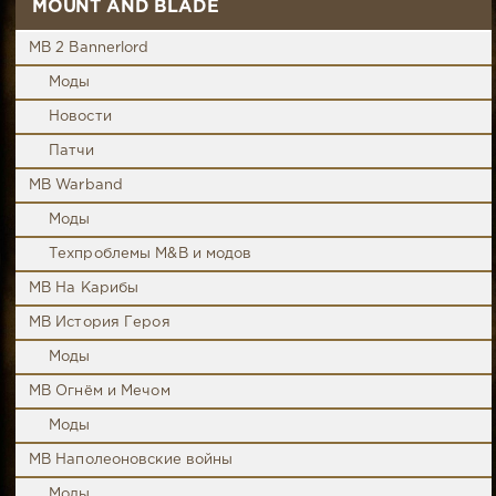
MOUNT AND BLADE
MB 2 Bannerlord
Моды
Новости
Патчи
MB Warband
Моды
Техпроблемы M&B и модов
MB На Карибы
MB История Героя
Моды
MB Огнём и Мечом
Моды
MB Наполеоновские войны
Моды