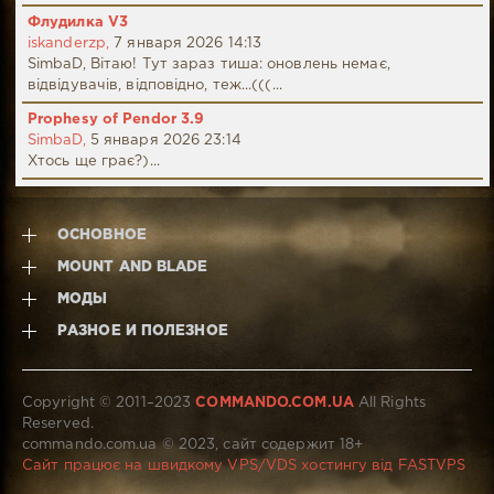
Флудилка V3
iskanderzp,
7 января 2026 14:13
SimbaD, Вітаю! Тут зараз тиша: оновлень немає,
відвідувачів, відповідно, теж...(((...
Prophesy of Pendor 3.9
SimbaD,
5 января 2026 23:14
Хтось ще грає?)...
ОСНОВНОЕ
MOUNT AND BLADE
МОДЫ
РАЗНОЕ И ПОЛЕЗНОЕ
Copyright © 2011–2023
COMMANDO.COM.UA
All Rights
Reserved.
commando.com.ua © 2023, сайт содержит 18+
Сайт працює на швидкому VPS/VDS хостингу від FASTVPS