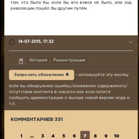
том, что было бы, если бы его вовсе не было, или ход
революции пошёл бы другим путём.
14-07-2015, 17:32
Axis
История
,
Реконструкция
Fierce
14-
Запросить обновление 🔔
- используйте эту кнопку
07-
2015,
если вы обнаружили ошибку/искажение содержимого/
17:32
отсутствие контента в новости или если хотите
Комментариев:
сообщить администрации о выходе новой версии мода и
331
т.п.
Просмотров:
3
КОММЕНТАРИЕВ 331
636
1
...
3
4
5
6
7
8
9
10
11
..