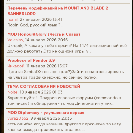
Перечень модификаций на MOUNT AND BLADE 2
BANNERLORD
nomil,
27 января 2026 13:41
Robin God, русский язык ?...
MOD Honour&Glory (Честь и Слава)
Veleslav,
14 января 2026 20:16
Ukropik, А какая у тебя версия? На 1.174 лицензионной всё
должно работать.Это не ошибка игры у...
Prophesy of Pendor 3.9
Чикабой,
11 января 2026 15:07
Цитата: SimbaDХтось ще грає?)Зайти понастольгировать
на ультра графике можно, но сейчас полно...
ТЕМА СОГЛАСОВАНИЯ НОВОСТЕЙ
Nolte,
10 января 2026 01:03
Здравствуйте! Покурив игровые форумы (commando в
том числе) я обнаружил что мод Дипломатия у них...
MOD Diplomacy - улучшенная версия
yura20352,
9 января 2026 23:35
есть ошибка когда казнишь другово персонажа то нету
кнопки выхода продолжить игра все...