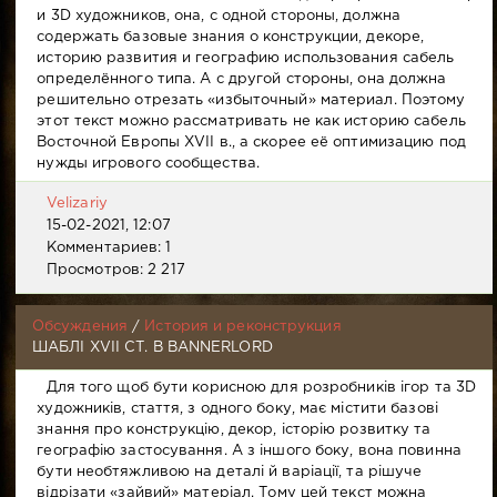
и 3D художников, она, с одной стороны, должна
содержать базовые знания о конструкции, декоре,
историю развития и географию использования сабель
определённого типа. А с другой стороны, она должна
решительно отрезать «избыточный» материал. Поэтому
этот текст можно рассматривать не как историю сабель
Восточной Европы XVII в., а скорее её оптимизацию под
нужды игрового сообщества.
Velizariy
15-02-2021, 12:07
Комментариев: 1
Просмотров: 2 217
Обсуждения
/
История и реконструкция
ШАБЛІ XVII СТ. В BANNERLORD
Для того щоб бути корисною для розробників ігор та 3D
художників, стаття, з одного боку, має містити базові
знання про конструкцію, декор, історію розвитку та
географію застосування. А з іншого боку, вона повинна
бути необтяжливою на деталі й варіації, та рішуче
відрізати «зайвий» матеріал. Тому цей текст можна