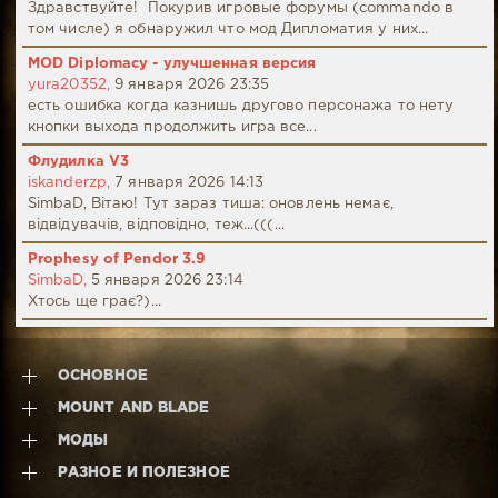
Здравствуйте! Покурив игровые форумы (commando в
том числе) я обнаружил что мод Дипломатия у них...
MOD Diplomacy - улучшенная версия
yura20352,
9 января 2026 23:35
есть ошибка когда казнишь другово персонажа то нету
кнопки выхода продолжить игра все...
Флудилка V3
iskanderzp,
7 января 2026 14:13
SimbaD, Вітаю! Тут зараз тиша: оновлень немає,
відвідувачів, відповідно, теж...(((...
Prophesy of Pendor 3.9
SimbaD,
5 января 2026 23:14
Хтось ще грає?)...
ОСНОВНОЕ
MOUNT AND BLADE
МОДЫ
РАЗНОЕ И ПОЛЕЗНОЕ