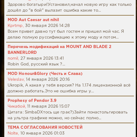
Здорово богатыри!Установил,начал новую игру как только
дошёл до "в бой" вылазит ошибка какие то...
MOD Aut Caesar aut nihil
Kprtmp,
30 января 2026 14:28
Всем привет давно тут был гостем и пришел мой час. Я
делаю полную руссификацию к этому моду и потом...
Перечень модификаций на MOUNT AND BLADE 2
BANNERLORD
nomil,
27 января 2026 13:41
Robin God, русский язык ?...
MOD Honour&Glory (Честь и Слава)
Veleslav,
14 января 2026 20:16
Ukropik, А какая у тебя версия? На 1.174 лицензионной всё
должно работать.Это не ошибка игры у...
Prophesy of Pendor 3.9
Чикабой,
11 января 2026 15:07
Цитата: SimbaDХтось ще грає?)Зайти понастольгировать
на ультра графике можно, но сейчас полно...
ТЕМА СОГЛАСОВАНИЯ НОВОСТЕЙ
Nolte,
10 января 2026 01:03