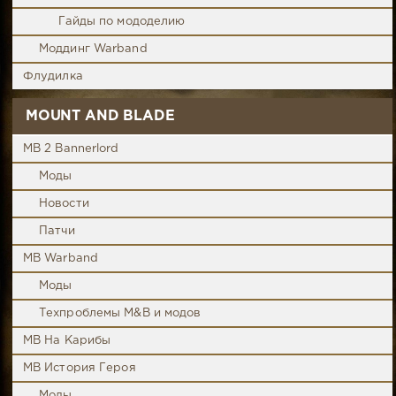
Гайды по мододелию
Моддинг Warband
Флудилка
MOUNT AND BLADE
MB 2 Bannerlord
Моды
Новости
Патчи
MB Warband
Моды
Техпроблемы M&B и модов
MB На Карибы
MB История Героя
Моды