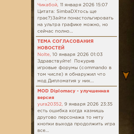
Чикабой,
11 января 2026 15:07
Цитата: SimbaDХтось ще
грає?)Зайти понастольгировать
на ультра графике можно, но
сейчас полно...
ТЕМА СОГЛАСОВАНИЯ
НОВОСТЕЙ
Nolte,
10 января 2026 01:03
Здравствуйте! Покурив
игровые форумы (commando в
том числе) я обнаружил что
мод Дипломатия у них...
MOD Diplomacy - улучшенная
версия
yura20352,
9 января 2026 23:35
есть ошибка когда казнишь
другово персонажа то нету
кнопки выхода продолжить игра
все...