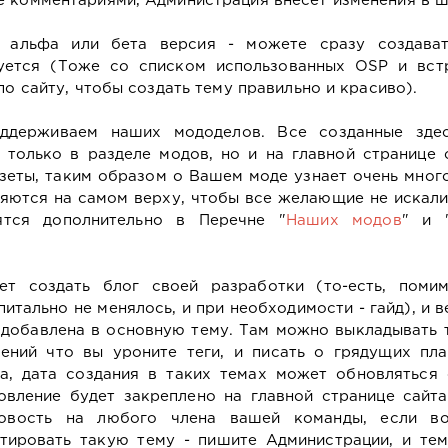
е комментариями, Администрация внесёт изменения в ш
альфа или бета версия - можете сразу создават
уется (Тоже со списком использованных OSP и вст
по сайту, чтобы создать тему правильно и красиво).
ддерживаем наших мододелов. Все созданные зде
только в разделе модов, но и на главной странице 
азеты, таким образом о Вашем моде узнает очень мног
яются на самом верху, чтобы все желающие не искали
тся дополнительно в Перечне "
Наших модов
" и 
 создать блог своей разработки (то-есть, поми
тально не менялось, и при необходимости - гайд), и в
т добавлена в основную тему. Там можно выкладывать
ений что вы уроните теги, и писать о грядущих пла
а, дата создания в таких темах может обновляться 
овление будет закреплено на главной странице сайт
овость на любого члена вашей команды, если во
тировать такую тему - пишите Администрации, и тем