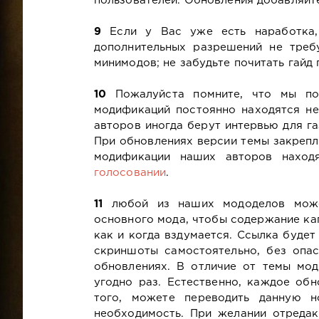
пользователей. Обновления добавляйт
9
Если у Вас уже есть наработка, 
дополнительных разрешений не треб
минимодов; не забудьте почитать гайд 
10
Пожалуйста помните, что мы по
модификаций постоянно находятся не 
авторов иногда берут интервью для г
При обновлениях версии темы закрепл
модификации наших авторов находя
голосовании
.
11
любой из наших мододелов может
основного мода, чтобы содержание капи
как и когда вздумается. Ссылка буде
скриншоты самостоятельно, без опас
обновлениях. В отличие от темы мод
угодно раз. Естественно, каждое обн
того, можете переводить данную н
необходимость. При желании отредак