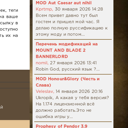
MOD Aut Caesar aut nihil
Kprtmp,
30 января 2026 14:28
ек, теги
Всем привет давно тут был
 на ваше
гостем и пришел мой час. Я
ссылку в
делаю полную руссификацию к
оступно
этому моду и потом...
ть их на
Перечень модификаций на
MOUNT AND BLADE 2
BANNERLORD
nomil,
27 января 2026 13:41
Robin God, русский язык ?...
MOD Honour&Glory (Честь и
Слава)
Veleslav,
14 января 2026 20:16
Ukropik, А какая у тебя версия?
На 1.174 лицензионной всё
ой
должно работать.Это не
ошибка игры у...
Prophesy of Pendor 3.9