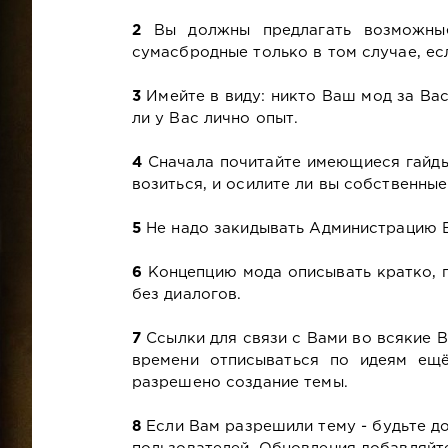
2
Вы должны предлагать возможные
сумасбродные только в том случае, ес
3
Имейте в виду: никто Ваш мод за Вас 
ли у Вас лично опыт.
4
Сначала почитайте имеющиеся гайд
возиться, и осилите ли вы собственные
5
Не надо закидывать Администрацию В
6
Концепцию мода описывать кратко, п
без диалогов.
7
Ссылки для связи с Вами во всякие В
времени отписываться по идеям ещё
разрешено создание темы.
8
Если Вам разрешили тему - будьте д