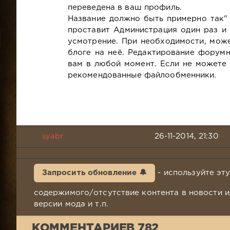
переведена в ваш профиль.
Название должно быть примерно так"
проставит Администрация один раз и 
усмотрение. При необходимости, може
блоге на неё. Редактирование форум
вам в любой момент. Если не можете 
рекомендованные файлообменники.
syabr
26-11-2014, 21:30
Запросить обновление 🔔
- используйте эт
содержимого/отсутствие контента в новости и
версии мода и т.п.
КОММЕНТАРИЕВ 782