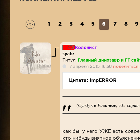
1
2
3
4
5
6
7
8
9
Колонист
syabr
Титул:
Главный динозавр и ГГ сай
7 апреля 2015 16:58
поделиться
Цитата: ImpERROR
(Сундук в Ривачеге, где спря
как бы, у него УЖЕ есть совр
кто нибудь внятное объяснение