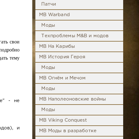
Патчи
MB Warband
Моды
Техпроблемы M&B и модов
гать свои
MB На Карибы
подробно
дать тему
MB История Героя
Моды
MB Огнём и Мечом
Моды
MB Наполеоновские войны
е" - не
Моды
MB Viking Conquest
дов), и
MB Моды в разработке