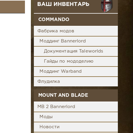
COMMANDO
Фабрика модов
Моддинг Bannerlord
Документация Taleworlds
Гайды по мододелию
Моддинг Warband
Флудилка
MOUNT AND BLADE
MB 2 Bannerlord
Моды
Новости