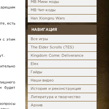
MB Мини моды
азрешим
MB Чит-коды
Han Xiongnu Wars
те, есть
НАВИГАЦИЯ
Все игры
м с этим
The Elder Scrolls (TES)
ут.
Kingdom Come: Deliverance
Elex
шительно
Гайды
Наши видео
 лишнего
м будет
История и реконструкция
Литература и творчество
 вопросы
Архив