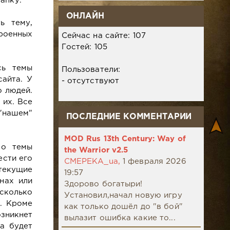
апку.
ОНЛАЙН
ь тему,
роенных
Сейчас на сайте: 107
Гостей: 105
сь темы
Пользователи:
сайта. У
- отсутствуют
о людей.
 их. Все
"нашем"
ПОСЛЕДНИЕ КОММЕНТАРИИ
MOD Rus 13th Century: Way of
мо темы
the Warrior v2.5
ести его
CMEPEKA_ua,
1 февраля 2026
 текущие
19:57
нах или
Здорово богатыри!
сколько
Установил,начал новую игру
а. Кроме
как только дошёл до "в бой"
зникнет
вылазит ошибка какие то...
а будет