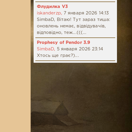
Флудилка V3
iskanderzp,
7 января 2026 14:13
SimbaD, Вітаю! Тут зараз тиша:
оновлень немає, відвідувачів,
відповідно, теж...(((...
Prophesy of Pendor 3.9
SimbaD,
5 января 2026 23:14
Хтось ще грає?)...