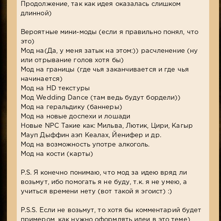
Продолжение, так как идея оказалась слишком
длинной)
Вероятные мини-моды (если я правильно понял, что
это)
Мод на(Да, у меня затык на этом:)) расчленение (ну
или отрывание голов хотя бы)
Мод на границы (где чья заканчивается и где чья
начинается)
Мод на HD текстуры
Мод Wedding Dance (там ведь будут бордели))
Мод на геральдику (баннеры)
Мод на новые доспехи и лошади
Новые NPC Такие как: Мильва, Лютик, Цири, Кагыр
Мауп Дыффин аэп Кеалах, Йенифер и др.
Мод на возможность употре алкоголь.
Мод на кости (карты)
P.S. Я конечно понимаю, что мод за идею вряд ли
возьмут, ибо помогать я не буду, т.к. я не умею, а
учиться времени нету (вот такой я эгоист) :)
P.S.S. Если не возьмут, то хотя бы комментарий будет
примером, как нужно оформлять идеи в это теме)