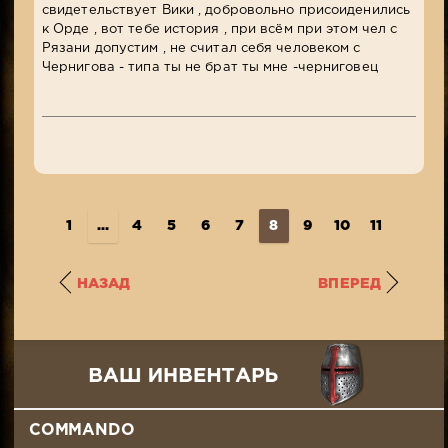
свидетельствует Вики , добровольно присоиденились
к Орде , вот тебе история , при всём при этом чел с
Рязани допустим , не считал себя человеком с
Чернигова - типа ты не брат ты мне -черниговец
1
...
4
5
6
7
8
9
10
11
12
..
НАЗАД
ВПЕРЕД
COMMANDO