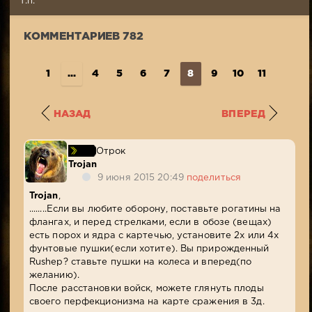
т.п.
Просмотров:
10
КОММЕНТАРИЕВ 782
274
1
...
4
5
6
7
8
9
10
11
12
..
НАЗАД
ВПЕРЕД
Отрок
Trojan
9 июня 2015 20:49
поделиться
Trojan
,
........Если вы любите оборону, поставьте рогатины на
флангах, и перед стрелками, если в обозе (вещах)
есть порох и ядра с картечью, установите 2х или 4х
фунтовые пушки(если хотите). Вы прирожденный
Rushер? ставьте пушки на колеса и вперед(по
желанию).
После расстановки войск, можете глянуть плоды
своего перфекционизма на карте сражения в 3д.