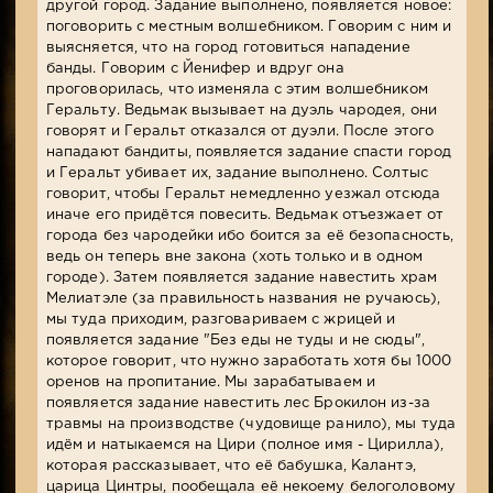
другой город. Задание выполнено, появляется новое:
поговорить с местным волшебником. Говорим с ним и
выясняется, что на город готовиться нападение
банды. Говорим с Йенифер и вдруг она
проговорилась, что изменяла с этим волшебником
Геральту. Ведьмак вызывает на дуэль чародея, они
говорят и Геральт отказался от дуэли. После этого
нападают бандиты, появляется задание спасти город
и Геральт убивает их, задание выполнено. Солтыс
говорит, чтобы Геральт немедленно уезжал отсюда
иначе его придётся повесить. Ведьмак отъезжает от
города без чародейки ибо боится за её безопасность,
ведь он теперь вне закона (хоть только и в одном
городе). Затем появляется задание навестить храм
Мелиатэле (за правильность названия не ручаюсь),
мы туда приходим, разговариваем с жрицей и
появляется задание "Без еды не туды и не сюды",
которое говорит, что нужно заработать хотя бы 1000
оренов на пропитание. Мы зарабатываем и
появляется задание навестить лес Брокилон из-за
травмы на производстве (чудовище ранило), мы туда
идём и натыкаемся на Цири (полное имя - Цирилла),
которая рассказывает, что её бабушка, Калантэ,
царица Цинтры, пообещала её некоему белоголовому