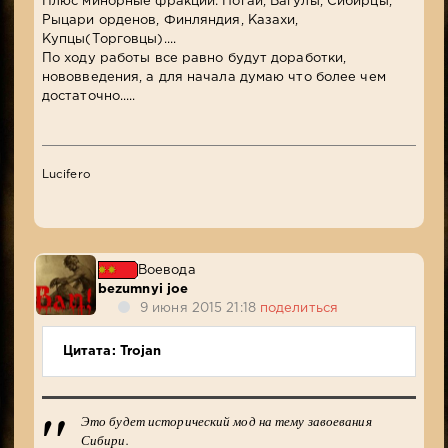
Плюс минорные фракции: Ногаи, Вагулы, Сибирцы,
Рыцари орденов, Финляндия, Казахи,
Купцы(Торговцы)....
По ходу работы все равно будут доработки,
нововведения, а для начала думаю что более чем
достаточно.....
Lucifero
Воевода
bezumnyi joe
9 июня 2015 21:18
поделиться
Цитата: Trojan
Это будет исторический мод на тему завоевания
Сибири.