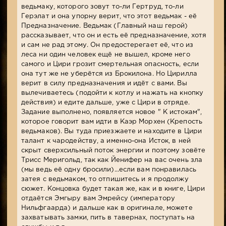
ведьмаку, которого зовут то-ли Гертруд, то-ли
Герэлат и она упорну верит, что этот ведьмак - её
Предназначение. Ведьмак (Главный наш герой)
рассказывает, что он и есть её предназначение, хотя
и сам не рад этому. Он предостерегает её, что из
леса ни один человек ещё не вышел, кроме него
самого и Цири грозит смертельная опасность, если
она тут же не уберётся из Брокилона. Но Цирилла
верит в силу предназначения и идёт с вами. Вы
вылечиваетесь (подойти к котлу и нажать на кнопку
действия) и едите дальше, уже с Цири в отряде.
Задание выполнено, появляется новое " К истокам",
которое говорит вам идти в Каэр Морхен (Крепость
ведьмаков). Вы туда приезжаете и находите в Цири
талант к чародейству, а именно-она Исток, в ней
скрыт сверхсильный поток энергии и поэтому зовёте
Трисс Меригольд, так как Йенифер на вас очень зла
(мы ведь её одну бросили)...если вам понравилась
затея с ведьмаком, то отпишитесь и я продолжу
сюжет. Концовка будет такая же, как и в книге, Цири
отдаётся Эмгыру вам Эмрейсу (императору
Нильфгаарда) и дальше как в оригинале, можете
захватывать замки, пить в тавернах, поступать на