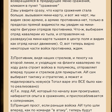
возвращаемся в предидущее меню сражения,
кликаем в пункт "сражение"
2)вы увидите сразу, что карта сражения стала
больше. вызываем мини-карту, и вот же черт, мы
видим свою армию, а армию противника-нет, только в
пределах прямой видимости мы увидим на мини-
карте фигурки отрядов противника. Что-ж, выбираем
отряд кавалерии из тыла, и отправляем на
разведку(на мини-карте тыкаем в центр поля и видим
как отряд начал движение). О, вот теперь видно
некоторые части войск противника, ждем.
3)Противник, видя наших стрелков, и пехоту на
второй линии, и уходящую на фланги кавалерию по
ходу дела строит войска в полумесяц, отправляет
вперед пушки и стрелков для прикрытия. АИ сам
выбирает тактику и стратегию, а может и
моделировать новую(в Тотал варе это ВСЕ было как-
то реализовано)
4)Т.е. лорд АИ, который по началу вам проигрывал,
набирается опыта в сражениях, и приспосабливается
к соперникам,
5)Принцип прост, если раньше войска АИ тупо шли
вперед, как по команде "в атаку", теперь будут