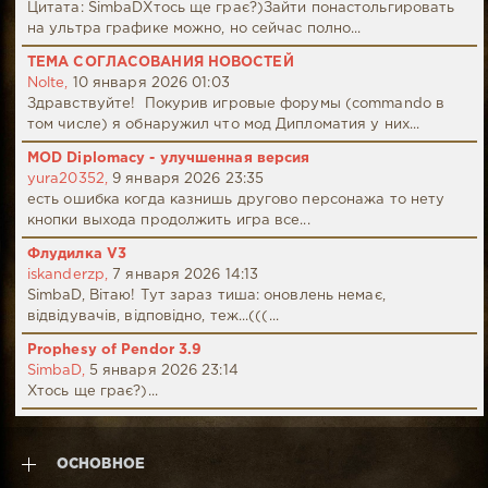
Цитата: SimbaDХтось ще грає?)Зайти понастольгировать
на ультра графике можно, но сейчас полно...
ТЕМА СОГЛАСОВАНИЯ НОВОСТЕЙ
Nolte,
10 января 2026 01:03
Здравствуйте! Покурив игровые форумы (commando в
том числе) я обнаружил что мод Дипломатия у них...
MOD Diplomacy - улучшенная версия
yura20352,
9 января 2026 23:35
есть ошибка когда казнишь другово персонажа то нету
кнопки выхода продолжить игра все...
Флудилка V3
iskanderzp,
7 января 2026 14:13
SimbaD, Вітаю! Тут зараз тиша: оновлень немає,
відвідувачів, відповідно, теж...(((...
Prophesy of Pendor 3.9
SimbaD,
5 января 2026 23:14
Хтось ще грає?)...
ОСНОВНОЕ