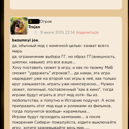
Отрок
Trojan
9 июня 2015 22:14
поделиться
bezumnyi joe
,
да, обычный мод с конечной целью- захват всего
мира.
да, ограничение выбора ГГ, но образ ГГ(внешность,
шмотки, навыки) это все ваше...
Хочу поставить сюжет в игру, а как по твоему МиБ
сможет "удержать" игроков?.... да никак, эта игра
надоедает уже на второй час игры в неё, как только
круг замыкается, играть уже неинтересно.... Нужен
сюжет, логичный, поставленный "как в кино", тогда
игроки будут играть в этот мод хотя- бы из
любопытства, а попутно и Историю подучат. А если
приправить этот мод еще и роликами из фильмов,
тогда получится вообще- карамелька...
Игроки будут проходить кампанию.... а после
покорения Сибири- пожалуйста, ходите выключайте
игру, хотите завоевывайте весь мир......