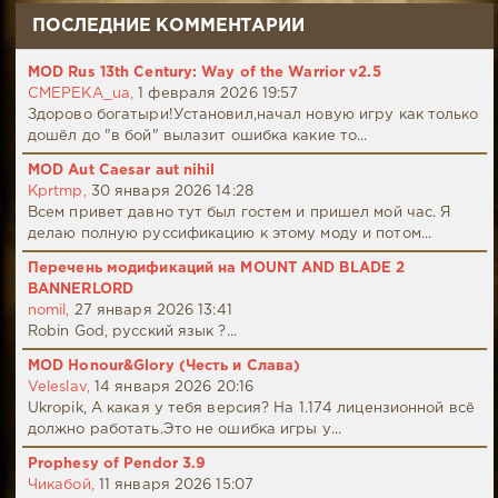
ПОСЛЕДНИЕ КОММЕНТАРИИ
MOD Rus 13th Century: Way of the Warrior v2.5
CMEPEKA_ua,
1 февраля 2026 19:57
Здорово богатыри!Установил,начал новую игру как только
дошёл до "в бой" вылазит ошибка какие то...
MOD Aut Caesar aut nihil
Kprtmp,
30 января 2026 14:28
Всем привет давно тут был гостем и пришел мой час. Я
делаю полную руссификацию к этому моду и потом...
Перечень модификаций на MOUNT AND BLADE 2
BANNERLORD
nomil,
27 января 2026 13:41
Robin God, русский язык ?...
MOD Honour&Glory (Честь и Слава)
Veleslav,
14 января 2026 20:16
Ukropik, А какая у тебя версия? На 1.174 лицензионной всё
должно работать.Это не ошибка игры у...
Prophesy of Pendor 3.9
Чикабой,
11 января 2026 15:07