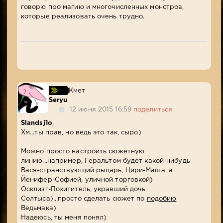
говорю про магию и многочисленных монстров,
которые реализовать очень трудно.
Кмет
Seryu
12 июня 2015 16:59
поделиться
Slandsj1o
,
Хм...ты прав, но ведь это так, сыро)
Можно просто настроить сюжетную
линию...например, Геральтом будет какой-нибудь
Вася-странствующий рыцарь, Цири-Маша, а
Йенифер-Софией, уличной торговкой)
Осклизг-Похититель, укравший дочь
Солтыса)...просто сделать сюжет по
подобию
Ведьмака)
Надеюсь, ты меня понял)