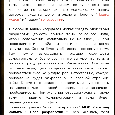
узнает очень много людей. При обновлениях версии
темы закрепляются на самом верху, чтобы все
желающие не искали их. Все модификации наших
авторов находятся дополнительно в Перечне "
Наших
модов
" и "нашем"
голосовании
.
11
любой из наших мододелов может создать блог своей
разработки (то-есть, помимо темы основного мода,
чтобы содержание капитально не менялось, и при
необходимости - гайд), и вести его как и когда
вздумается. Ссылка будет добавлена в основную тему.
Там можно выкладывать текущие скриншоты
самостоятельно, без опасений что вы уроните теги, и
писать о грядущих планах или обновлениях. В отличие
от темы мода, дата создания в таких темах может
обновляться сколько угодно раз. Естественно, каждое
обновление будет закреплено на главной странице
сайта. Кроме того, можете переводить данную новость
на любого члена вашей команды, если возникнет
необходимость. При желании отредактировать такую
тему - пишите Администрации, и тема будет
переведена в ваш профиль.
Название должно быть примерно так"
MOD Рога энд
копыта : Блог разработки ",
без кавычек, теги