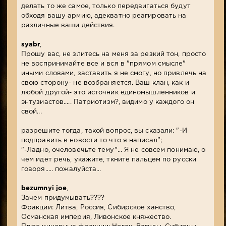
делать то же самое, только передвигаться будут
обходя вашу армию, адекватно реагировать на
различные ваши действия.
syabr
,
Прошу вас, не злитесь на меня за резкий тон, просто
не воспринимайте все и вся в "прямом смысле"
иными словами, заставить я не смогу, но привлечь на
свою сторону- не возбраняется. Ваш клан, как и
любой другой- это источник единомышленников и
энтузиастов..... Патриотизм?, видимо у каждого он
свой...
разрешите тогда, такой вопрос, вы сказали: "-И
подправить в новости то что я написал";
"-Ладно, очеловечьте тему"... Я не совсем понимаю, о
чем идет речь, укажите, ткните пальцем по русски
говоря..... пожалуйста...
bezumnyi joe
,
Зачем придумывать????
Фракции: Литва, Россия, Сибирское ханство,
Османская империя, Ливонское княжество.