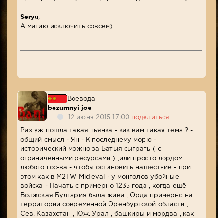
Seryu
,
А магию исключить совсем)
Воевода
bezumnyi joe
12 июня 2015 17:00
поделиться
Раз уж пошла такая пьянка - как вам такая тема ? -
общий смысл - Ян - К последнему морю -
исторический можно за Батыя сыграть ( с
ограниченными ресурсами ) ,или просто лордом
любого гос-ва - чтобы остановить нашествие - при
этом как в М2TW Midieval - у монголов убойные
войска - Начать с примерно 1235 года , когда ещё
Волжская Булгария была жива , Орда примерно на
территории современной Оренбургской области ,
Сев. Казахстан , Юж. Урал , башкиры и мордва , как