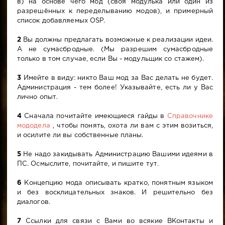
в) на основе чего мод (своя модулька или один из
разрешённых к переделыванию модов), и примерный
список добавляемых OSP.
2
Вы должны предлагать возможные к реализации идеи.
А не сумасбродные. (Мы разрешим сумасбродные
только в том случае, если Вы - модульщик со стажем).
3
Имейте в виду: никто Ваш мод за Вас делать не будет.
Администрация - тем более! Указывайте, есть ли у Вас
лично опыт.
4
Сначала почитайте имеющиеся гайды в
Справочнике
мододела
, чтобы понять, охота ли вам с этим возиться,
и осилите ли вы собственные планы.
5
Не надо закидывать Администрацию Вашими идеями в
ПС. Осмыслите, почитайте, и пишите тут.
6
Концепцию мода описывать кратко, понятным языком
и без восклицательных знаков. И решительно без
диалогов.
7
Ссылки для связи с Вами во всякие ВКонтакты и