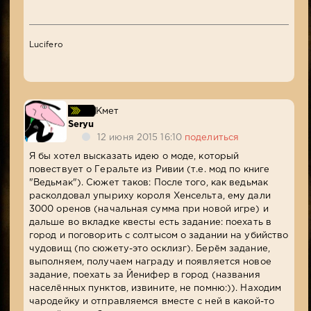
Lucifero
Кмет
Seryu
12 июня 2015 16:10
поделиться
Я бы хотел высказать идею о моде, который
повествует о Геральте из Ривии (т.е. мод по книге
"Ведьмак"). Сюжет таков: После того, как ведьмак
расколдовал упыриху короля Хенсельта, ему дали
3000 оренов (начальная сумма при новой игре) и
дальше во вкладке квесты есть задание: поехать в
город и поговорить с солтысом о задании на убийство
чудовищ (по сюжету-это осклизг). Берём задание,
выполняем, получаем награду и появляется новое
задание, поехать за Йенифер в город (названия
населённых пунктов, извините, не помню:)). Находим
чародейку и отправляемся вместе с ней в какой-то