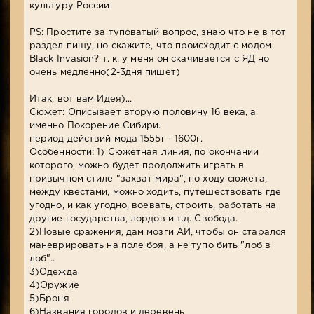
культуру России.
PS: Простите за туповатый вопрос, знаю что не в тот
раздел пишу, но скажите, что происходит с модом
Black Invasion? т. к. у меня он скачивается с ЯД но
очень медленно(2-3дня пишет)
Итак, вот вам Идея)...
Сюжет: Описывает вторую половину 16 века, а
именно Покорение Сибири.
период действий мода 1555г - 1600г.
Особенности: 1) Сюжетная линия, по окончании
которого, можно будет продолжить играть в
привычном стиле "захват мира", по ходу сюжета,
между квестами, можно ходить, путешествовать где
угодно, и как угодно, воевать, строить, работать на
другие государства, лордов и т.д. Свобода.
2)Новые сражения, дам мозги АИ, чтобы он старался
маневрировать на поле боя, а не тупо бить "лоб в
лоб"..
3)Одежда
4)Оружие
5)Броня
6)Названия городов и деревень