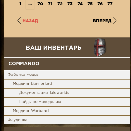
1
...
70
71
72
73
74
75
76
77
78
7
НАЗАД
ВПЕРЕД
COMMANDO
Фабрика модов
Моддинг Bannerlord
Документация Taleworlds
Гайды по мододелию
Моддинг Warband
Флудилка