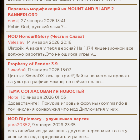
Перечень модификаций на MOUNT AND BLADE 2
BANNERLORD
nomil,
27 января 2026 13:41
Robin God, русский язык ?...
MOD Honour&Glory (Честь и Слава)
Veleslav,
14 января 2026 20:16
Ukropik, А какая у тебя версия? На 1.174 лицензионной всё
должно работать.Это не ошибка игры у...
Prophesy of Pendor 3.9
Чикабой,
11 января 2026 15:07
Цитата: SimbaDХтось ще грає?)Зайти понастольгировать
на ультра графике можно, но сейчас полно...
ТЕМА СОГЛАСОВАНИЯ НОВОСТЕЙ
Nolte,
10 января 2026 01:03
Здравствуйте! Покурив игровые форумы (commando в
том числе) я обнаружил что мод Дипломатия у них...
MOD Diplomacy - улучшенная версия
yura20352,
9 января 2026 23:35
есть ошибка когда казнишь другово персонажа то нету
кнопки выхода продолжить игра все...