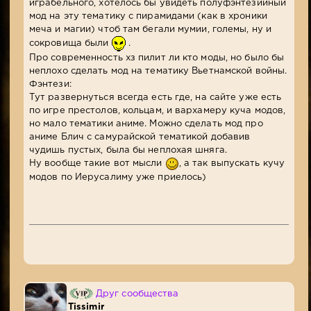
играбельного, хотелось бы увидеть полуфэнтезийный
мод на эту тематику с пирамидами (как в хроники
меча и магии) чтоб там бегали мумии, големы, ну и
сокровища были
.
Про современность хз пилит ли кто моды, но было бы
неплохо сделать мод на тематику Вьетнамской войны.
Фэнтези:
Тут развернуться всегда есть где, на сайте уже есть
по игре престолов, кольцам, и вархамеру куча модов,
но мало тематики аниме. Можно сделать мод про
аниме Блич с самурайской тематикой добавив
чудишь пустых, была бы неплохая шняга.
Ну вообще такие вот мысли
, а так выпускать кучу
модов по Иерусалиму уже приелось)
Друг сообщества
Tissimir