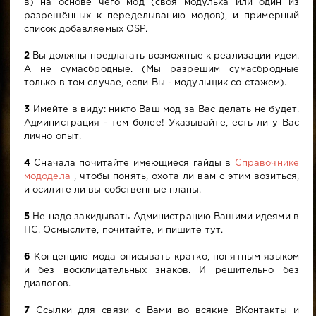
в) на основе чего мод (своя модулька или один из
разрешённых к переделыванию модов), и примерный
список добавляемых OSP.
2
Вы должны предлагать возможные к реализации идеи.
А не сумасбродные. (Мы разрешим сумасбродные
только в том случае, если Вы - модульщик со стажем).
3
Имейте в виду: никто Ваш мод за Вас делать не будет.
Администрация - тем более! Указывайте, есть ли у Вас
лично опыт.
4
Сначала почитайте имеющиеся гайды в
Справочнике
мододела
, чтобы понять, охота ли вам с этим возиться,
и осилите ли вы собственные планы.
5
Не надо закидывать Администрацию Вашими идеями в
ПС. Осмыслите, почитайте, и пишите тут.
6
Концепцию мода описывать кратко, понятным языком
и без восклицательных знаков. И решительно без
диалогов.
7
Ссылки для связи с Вами во всякие ВКонтакты и