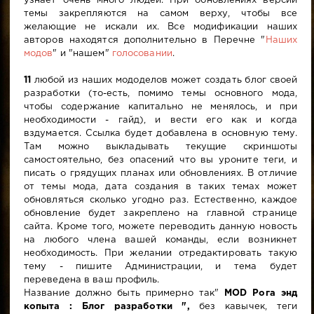
узнает очень много людей. При обновлениях версии
темы закрепляются на самом верху, чтобы все
желающие не искали их. Все модификации наших
авторов находятся дополнительно в Перечне "
Наших
модов
" и "нашем"
голосовании
.
11
любой из наших мододелов может создать блог своей
разработки (то-есть, помимо темы основного мода,
чтобы содержание капитально не менялось, и при
необходимости - гайд), и вести его как и когда
вздумается. Ссылка будет добавлена в основную тему.
Там можно выкладывать текущие скриншоты
самостоятельно, без опасений что вы уроните теги, и
писать о грядущих планах или обновлениях. В отличие
от темы мода, дата создания в таких темах может
обновляться сколько угодно раз. Естественно, каждое
обновление будет закреплено на главной странице
сайта. Кроме того, можете переводить данную новость
на любого члена вашей команды, если возникнет
необходимость. При желании отредактировать такую
тему - пишите Администрации, и тема будет
переведена в ваш профиль.
Название должно быть примерно так"
MOD Рога энд
копыта : Блог разработки ",
без кавычек, теги