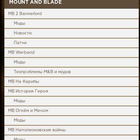
MOUNT AND BLADE
MB 2 Bannerlord
Моды
Новости
Патчи
MB Warband
Моды
Техпроблемы M&B и модов
MB На Карибы
MB История Героя
Моды
MB Огнём и Мечом
Моды
MB Наполеоновские войны
Моды