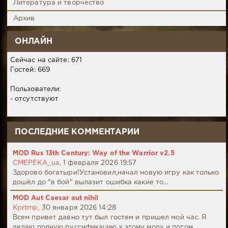
Литература и творчество
Архив
ОНЛАЙН
Сейчас на сайте: 671
Гостей: 669
Пользователи:
- отсутствуют
ПОСЛЕДНИЕ КОММЕНТАРИИ
MOD Rus 13th Century: Way of the Warrior v2.5
CMEPEKA_ua,
1 февраля 2026 19:57
Здорово богатыри!Установил,начал новую игру как только
дошёл до "в бой" вылазит ошибка какие то...
MOD Aut Caesar aut nihil
Kprtmp,
30 января 2026 14:28
Всем привет давно тут был гостем и пришел мой час. Я
делаю полную руссификацию к этому моду и потом...