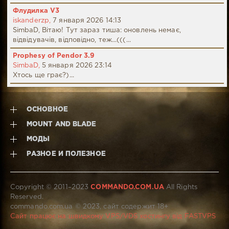
Флудилка V3
iskanderzp,
7 января 2026 14:13
SimbaD, Вітаю! Тут зараз тиша: оновлень немає,
відвідувачів, відповідно, теж...(((...
Prophesy of Pendor 3.9
SimbaD,
5 января 2026 23:14
Хтось ще грає?)...
ОСНОВНОЕ
MOUNT AND BLADE
МОДЫ
РАЗНОЕ И ПОЛЕЗНОЕ
Copyright © 2011–2023
COMMANDO.COM.UA
All Rights
Reserved.
commando.com.ua © 2023, сайт содержит 18+
Сайт працює на швидкому VPS/VDS хостингу від FASTVPS