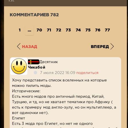
т.п.
Просмотров:
10
КОММЕНТАРИЕВ 782
274
1
...
70
71
72
73
74
75
76
77
78
7
НАЗАД
ВПЕРЕД
Десятник
Чикабой
7 июля 2022 16:09
поделиться
Хочу представить список вселенных на которые
можно пилить моды.
Исторические:
Есть много модов про античный период, Китай,
Турцию, и тд, но не хватает тематики про Африку (
есть к примеру мод англо-зулу, но он мультиплеер, а
вот одиночки нет).
Египет
Есть 3 мода про Египет, но нет не одного