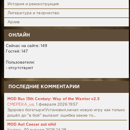
История и реконструкция
Литература и творчество
Архив
ОНЛАЙН
Сейчас на сайте: 149
Гостей: 147
Пользователи:
- отсутствуют
ПОСЛЕДНИЕ КОММЕНТАРИИ
MOD Rus 13th Century: Way of the Warrior v2.5
CMEPEKA_ua,
1 февраля 2026 19:57
Здорово богатыри!Установил,начал новую игру как только
дошёл до "в бой" вылазит ошибка какие то...
MOD Aut Caesar aut nihil