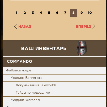
1
2
3
4
5
6
7
8
9
10
11
НАЗАД
ВПЕРЕД
COMMANDO
Фабрика модов
Моддинг Bannerlord
Документация Taleworlds
Гайды по мододелию
Моддинг Warband