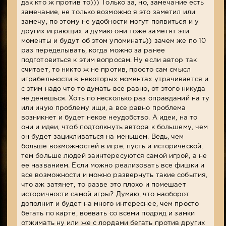
дак кто ж против то))) Только за, но, замечание есть
замечание, не только возможно я это заметил или
замечу, по этому не удобности могут появиться и у
других играющих и думаю они тоже заметят эти
моменты и будут об этом упоминать)) зачем же по 10
раз переделывать, когда можно за ранее
подготовиться к этим вопросам. Ну если автор так
считает, то никто ж не против, просто сам смысл
играбельности в некоторых моментах утрачивается и
с этим надо что то думать все равно, от этого никуда
не денешься. Хоть по несколько раз оправданий на ту
или иную проблему ищи, а все равно проблема
возникнет и будет некое неудобство. А идеи, на то
они и идеи, чтоб подтолкнуть автора к большему, чем
он будет зацикливаться на меньшем. Ведь, чем
больше возможностей в игре, пусть и исторической,
тем больше людей заинтересуются самой игрой, а не
ее названием. Если можно реализовать все фишки и
все возможности и можно развернуть такие события,
что аж затянет, то разве это плохо и помешает
историчности самой игры? Думаю, что наоборот
дополнит и будет на много интереснее, чем просто
бегать по карте, воевать со всеми подряд и замки
отжимать ну или же с лордами бегать против других