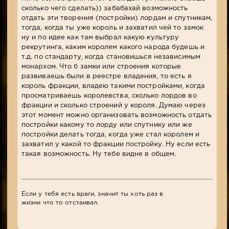
сколько чего сделать)) забабахай возможность
отдать эти творения (постройки) лордам и спутникам,
тогда, когда ты уже король и захватил чей то замок
ну и по идее как там выбрал какую культуру
рекрутинга, каким королем какого народа будешь и
т.д. по стандарту, когда становишься независимым
монархом. Что б замки или строения которые
развиваешь были в реестре владения, то есть я
король фракции, владею такими постройками, когда
просматриваешь королевства, сколько лордов во
фракции и сколько строений у короля. Думаю через
этот момент можно организовать возможность отдать
постройки какому то лорду или спутнику или же
постройки делать тогда, когда уже стал королем и
захватил у какой то фракции постройку. Ну если есть
такая возможность. Ну тебе видне в общем.
Если у тебя есть враги, значит ты хоть раз в
жизни что то отстаивал.