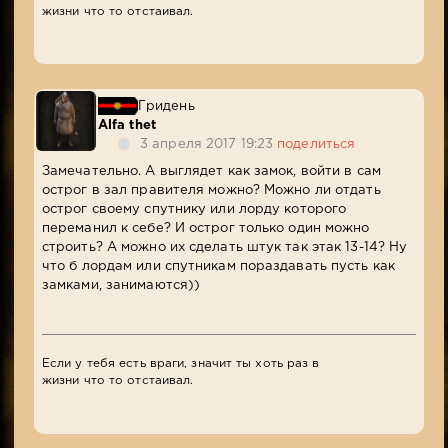
жизни что то отстаивал.
Гридень
Alfa thet
3 апреля 2017 19:23
поделиться
Замечательно. А выглядет как замок, войти в сам
острог в зал правителя можно? Можно ли отдать
острог своему спутнику или лорду которого
переманил к себе? И острог только один можно
строить? А можно их сделать штук так этак 13-14? Ну
что б лордам или спутникам пораздавать пусть как
замками, занимаются))
Если у тебя есть враги, значит ты хоть раз в
жизни что то отстаивал.