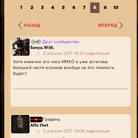
1
2
3
4
5
6
7
8
9
10
11
НАЗАД
ВПЕРЕД
Друг сообщества
Sanya.Willi.
2 апреля 2017 18:25
поделиться
Хотя конечно это чисо ИМХО и уже эстетика.
большей части игроков вообще на это покласть
будет)
Гридень
Alfa thet
3 апреля 2017 19:06
поделиться