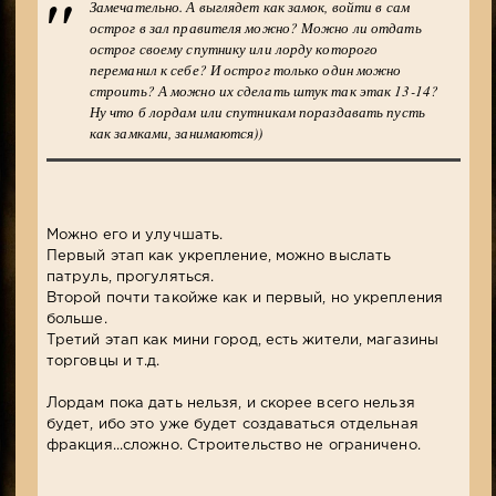
Замечательно. А выглядет как замок, войти в сам
острог в зал правителя можно? Можно ли отдать
острог своему спутнику или лорду которого
переманил к себе? И острог только один можно
строить? А можно их сделать штук так этак 13-14?
Ну что б лордам или спутникам пораздавать пусть
как замками, занимаются))
Можно его и улучшать.
Первый этап как укрепление, можно выслать
патруль, прогуляться.
Второй почти такойже как и первый, но укрепления
больше.
Третий этап как мини город, есть жители, магазины
торговцы и т.д.
Лордам пока дать нельзя, и скорее всего нельзя
будет, ибо это уже будет создаваться отдельная
фракция...сложно. Строительство не ограничено.