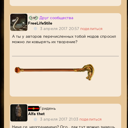
Друг сообщества
FreeLifeStile
3 апреля 2017 20:57
поделиться
А ты у авторов перечисленных тобой модов спросил
можно ли ковырять их творение?
Гридень
Alfa thet
3 апреля 2017 21:03
поделиться
Ниче се, неограничено? Ого... дак тут можно знаешь