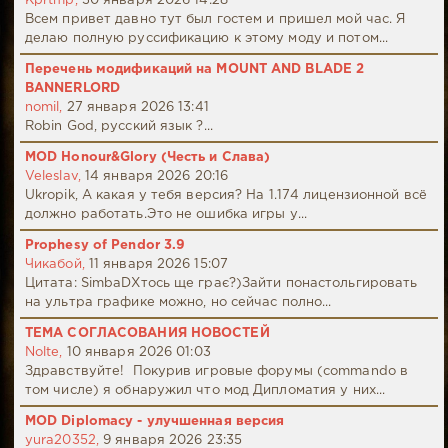
Kprtmp,
30 января 2026 14:28
Всем привет давно тут был гостем и пришел мой час. Я
делаю полную руссификацию к этому моду и потом...
Перечень модификаций на MOUNT AND BLADE 2
BANNERLORD
nomil,
27 января 2026 13:41
Robin God, русский язык ?...
MOD Honour&Glory (Честь и Слава)
Veleslav,
14 января 2026 20:16
Ukropik, А какая у тебя версия? На 1.174 лицензионной всё
должно работать.Это не ошибка игры у...
Prophesy of Pendor 3.9
Чикабой,
11 января 2026 15:07
Цитата: SimbaDХтось ще грає?)Зайти понастольгировать
на ультра графике можно, но сейчас полно...
ТЕМА СОГЛАСОВАНИЯ НОВОСТЕЙ
Nolte,
10 января 2026 01:03
Здравствуйте! Покурив игровые форумы (commando в
том числе) я обнаружил что мод Дипломатия у них...
MOD Diplomacy - улучшенная версия
yura20352,
9 января 2026 23:35