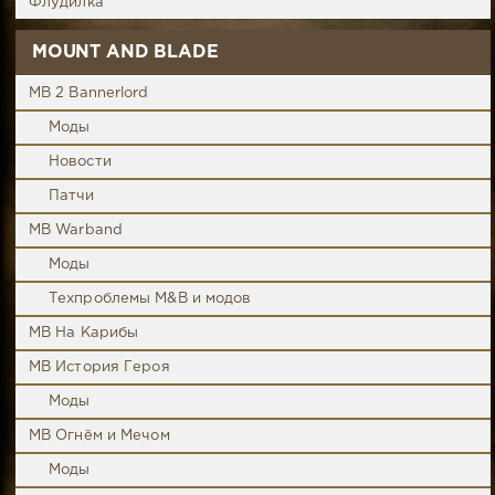
Флудилка
MOUNT AND BLADE
MB 2 Bannerlord
Моды
Новости
Патчи
MB Warband
Моды
Техпроблемы M&B и модов
MB На Карибы
MB История Героя
Моды
MB Огнём и Мечом
Моды