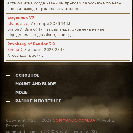
есть ошибка когда казнишь другово персонажа то нету
кнопки выхода продолжить игра все...
Флудилка V3
iskanderzp,
7 января 2026 14:13
SimbaD, Вітаю! Тут зараз тиша: оновлень немає,
відвідувачів, відповідно, теж...(((...
Prophesy of Pendor 3.9
SimbaD,
5 января 2026 23:14
Хтось ще грає?)...
ОСНОВНОЕ
MOUNT AND BLADE
МОДЫ
РАЗНОЕ И ПОЛЕЗНОЕ
Copyright © 2011–2023
COMMANDO.COM.UA
All Rights
Reserved.
commando.com.ua © 2023, сайт содержит 18+