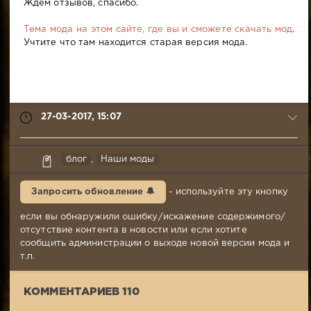
Ждем отзывов, спасибо.
Тема мода на этом сайте, где вы и сможете скачать мод
.
Учтите что там находится старая версия мода.
27-03-2017, 15:07
Kirill_ForestRanger
блог
,
Наши моды
27-
03-
Запросить обновление 🔔
- используйте эту кнопку
2017,
15:07
если вы обнаружили ошибку/искажение содержимого/
Комментариев:
отсутствие контента в новости или если хотите
110
сообщить администрации о выходе новой версии мода и
Просмотров:
т.п.
5
817
КОММЕНТАРИЕВ 110