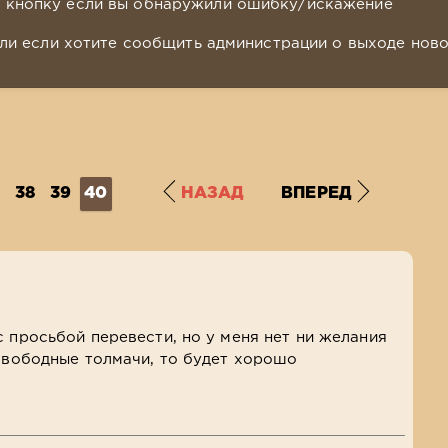
у кнопку если вы обнаружили ошибку/искажение
ли если хотите сообщить администрации о выходе нов
38
39
40
НАЗАД
ВПЕРЕД
с просьбой перевести, но у меня нет ни желания
 свободные толмачи, то будет хорошо