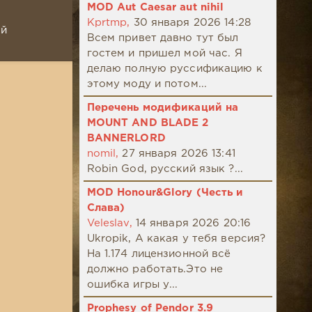
MOD Aut Caesar aut nihil
Kprtmp,
30 января 2026 14:28
ой
Всем привет давно тут был
гостем и пришел мой час. Я
делаю полную руссификацию к
этому моду и потом...
Перечень модификаций на
MOUNT AND BLADE 2
BANNERLORD
nomil,
27 января 2026 13:41
Robin God, русский язык ?...
MOD Honour&Glory (Честь и
Слава)
Veleslav,
14 января 2026 20:16
Ukropik, А какая у тебя версия?
На 1.174 лицензионной всё
должно работать.Это не
ошибка игры у...
Prophesy of Pendor 3.9