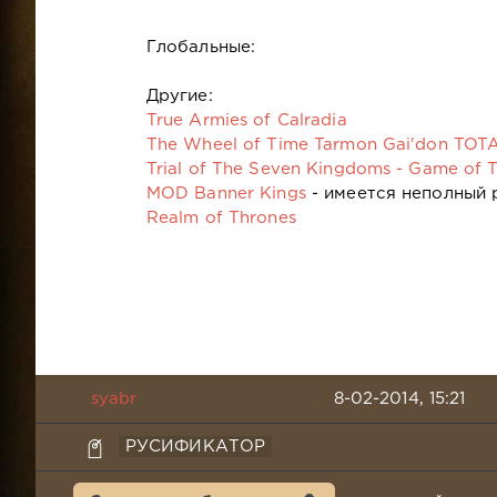
Глобальные:
Другие:
True Armies of Calradia
The Wheel of Time Tarmon Gai'don TO
Trial of The Seven Kingdoms - Game of 
MOD Banner Kings
- имеется неполный
Realm of Thrones
syabr
8-02-2014, 15:21
РУСИФИКАТОР