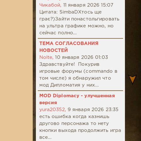
Чикабой,
11 января 2026 15:07
Цитата: SimbaDХтось ще
грає?)Зайти понастольгировать
на ультра графике можно, но
сейчас полно...
ТЕМА СОГЛАСОВАНИЯ
НОВОСТЕЙ
Nolte,
10 января 2026 01:03
Здравствуйте! Покурив
игровые форумы (commando в
том числе) я обнаружил что
мод Дипломатия у них...
MOD Diplomacy - улучшенная
версия
yura20352,
9 января 2026 23:35
есть ошибка когда казнишь
другово персонажа то нету
кнопки выхода продолжить игра
все...