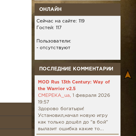
ОНЛАЙН
Сейчас на сайте: 119
Гостей: 117
Пользователи:
- отсутствуют
ПОСЛЕДНИЕ КОММЕНТАРИИ
MOD Rus 13th Century: Way of
the Warrior v2.5
CMEPEKA_ua,
1 февраля 2026
19:57
Здорово богатыри!
Установил,начал новую игру
как только дошёл до "в бой"
вылазит ошибка какие то...