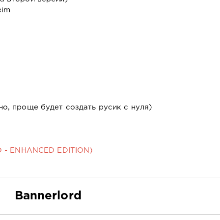
eim
о, проще будет создать русик с нуля)
D - ENHANCED EDITION)
Bannerlord