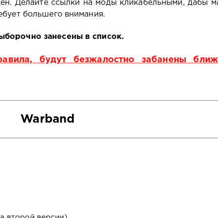
щён. Делайте ссылки на моды кликабельными, дабы м
ебует большего внимания.
ыборочно занесены в список.
авила, будут безжалостно забанены бли
Warband
а второй версии)