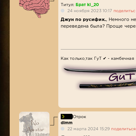
Титул:
Брат ki_20
24 ноября 2023 10:17
поделитьс
Джун по русифик.
, Немного н
переведена была? Проще через
Как только,так ГуТ ✔ - камбечная
Отрок
dimm
22 марта 2024 15:29
поделиться