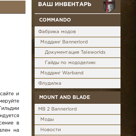
COMMANDO
Фабрика модов
Моддинг Bannerlord
Документация Taleworlds
Гайды по мододелию
Моддинг Warband
Флудилка
сайте и
MOUNT AND BLADE
меруйте
ильдии
MB 2 Bannerlord
ндуется
Моды
сение в
Новости
влен на