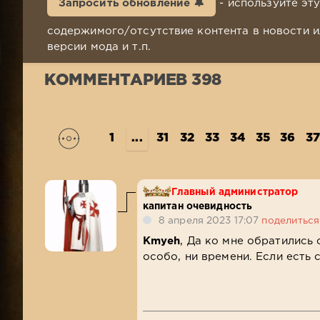
Запросить обновление 🔔
- используйте эт
содержимого/отсутствие контента в новости и
версии мода и т.п.
КОММЕНТАРИЕВ 398
1
...
31
32
33
34
35
36
37
Главный администратор
капитан очевидность
8 апреля 2023 17:07
поделиться
Kmyeh
, Да ко мне обратились 
особо, ни времени. Если есть