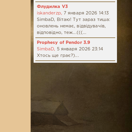
Флудилка V3
iskanderzp,
7 января 2026 14:13
SimbaD, Вітаю! Тут зараз тиша:
оновлень немає, відвідувачів,
відповідно, теж...(((...
Prophesy of Pendor 3.9
SimbaD,
5 января 2026 23:14
Хтось ще грає?)...