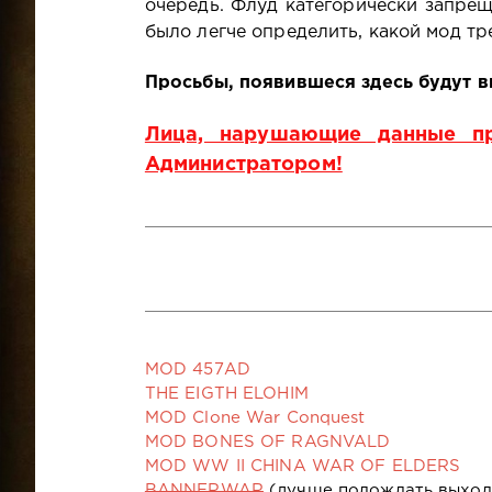
очередь. Флуд категорически запре
было легче определить, какой мод тр
Просьбы, появившеся здесь будут в
Лица, нарушающие данные пр
Администратором!
MOD 457AD
THE EIGTH ELOHIM
MOD Clone War Conquest
MOD BONES OF RAGNVALD
MOD WW II CHINA WAR OF ELDERS
BANNERWAR
(лучше подождать выход