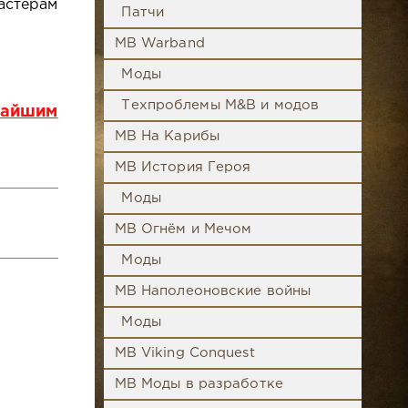
астерам
Патчи
MB Warband
Моды
Техпроблемы M&B и модов
жайшим
MB На Карибы
MB История Героя
Моды
MB Огнём и Мечом
Моды
MB Наполеоновские войны
Моды
MB Viking Conquest
MB Моды в разработке