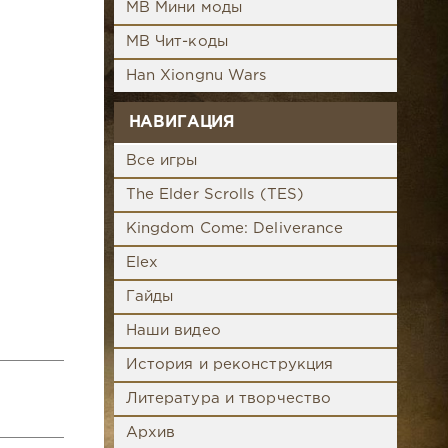
MB Мини моды
MB Чит-коды
Han Xiongnu Wars
НАВИГАЦИЯ
Все игры
The Elder Scrolls (TES)
Kingdom Come: Deliverance
Elex
Гайды
Наши видео
История и реконструкция
Литература и творчество
Архив