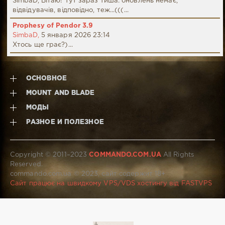
SimbaD, Вітаю! Тут зараз тиша: оновлень немає,
відвідувачів, відповідно, теж...(((...
Prophesy of Pendor 3.9
SimbaD,
5 января 2026 23:14
Хтось ще грає?)...
ОСНОВНОЕ
MOUNT AND BLADE
МОДЫ
РАЗНОЕ И ПОЛЕЗНОЕ
Copyright © 2011–2023
COMMANDO.COM.UA
All Rights
Reserved.
commando.com.ua © 2023, сайт содержит 18+
Сайт працює на швидкому VPS/VDS хостингу від FASTVPS