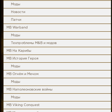
Моды
Новости
Патчи
MB Warband
Моды
Техпроблемы M&B и модов
MB На Карибы
MB История Героя
Моды
MB Огнём и Мечом
Моды
MB Наполеоновские войны
Моды
MB Viking Conquest