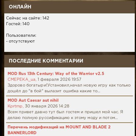
ОНЛАЙН
Сейчас на сайте: 142
Гостей: 140
Пользователи:
- отсутствуют
ПОСЛЕДНИЕ КОММЕНТАРИИ
MOD Rus 13th Century: Way of the Warrior v2.5
CMEPEKA_ua,
1 февраля 2026 19:57
Здорово богатыри!Установил,начал новую игру как только
дошёл до "в бой" вылазит ошибка какие то...
MOD Aut Caesar aut nihil
Kprtmp,
30 января 2026 14:28
Всем привет давно тут был гостем и пришел мой час. Я
делаю полную руссификацию к этому моду и потом...
Перечень модификаций на MOUNT AND BLADE 2
BANNERLORD