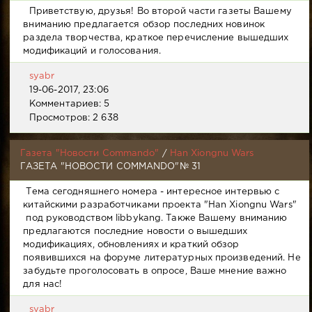
Приветствую, друзья! Во второй части газеты Вашему
вниманию предлагается обзор последних новинок
раздела творчества, краткое перечисление вышедших
модификаций и голосования.
syabr
19-06-2017, 23:06
Комментариев: 5
Просмотров: 2 638
Газета "Новости Commando"
/
Han Xiongnu Wars
ГАЗЕТА "НОВОСТИ COMMANDO"№ 31
Тема сегодняшнего номера - интересное интервью с
китайскими разработчиками проекта "Han Xiongnu Wars"
под руководством libbykang. Также Вашему вниманию
предлагаются последние новости о вышедших
модификациях, обновлениях и краткий обзор
появившихся на форуме литературных произведений. Не
забудьте проголосовать в опросе, Ваше мнение важно
для нас!
syabr