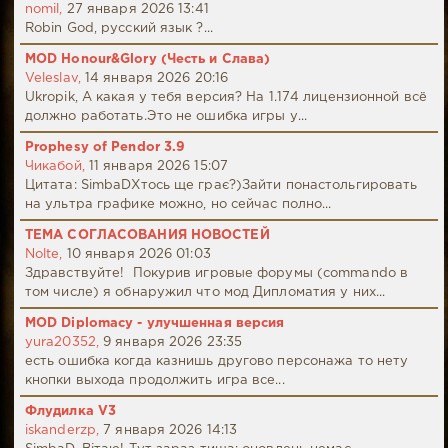
nomil,
27 января 2026 13:41
Robin God, русский язык ?...
MOD Honour&Glory (Честь и Слава)
Veleslav,
14 января 2026 20:16
Ukropik, А какая у тебя версия? На 1.174 лицензионной всё
должно работать.Это не ошибка игры у...
Prophesy of Pendor 3.9
Чикабой,
11 января 2026 15:07
Цитата: SimbaDХтось ще грає?)Зайти понастольгировать
на ультра графике можно, но сейчас полно...
ТЕМА СОГЛАСОВАНИЯ НОВОСТЕЙ
Nolte,
10 января 2026 01:03
Здравствуйте! Покурив игровые форумы (commando в
том числе) я обнаружил что мод Дипломатия у них...
MOD Diplomacy - улучшенная версия
yura20352,
9 января 2026 23:35
есть ошибка когда казнишь другово персонажа то нету
кнопки выхода продолжить игра все...
Флудилка V3
iskanderzp,
7 января 2026 14:13