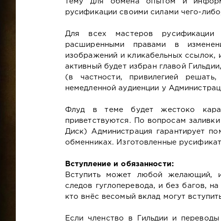
тему для обмена опытом и инфор
русификации своими силами чего-либо, 
Для всех мастеров русификации 
расширенными правами в изменен
изображений и кликабельных ссылок, 
активный будет избран главой Гильди
(в частности, привилегией решат
немедленной аудиенции у Администрац
Флуд в теме будет жестоко кара
приветствуются. По вопросам заливки
Диск) Администрация гарантирует по
обменниках. Изготовленные русификат
Вступление и обязанности:
Вступить может любой желающий, 
следов гуглоперевода, и без багов, н
кто внёс весомый вклад могут вступить
Если членство в Гильдии и переводы