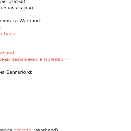
рая статья)
новая статья)
одов на Warband:
м
arband
arband
ярных выражений в Notepad++
а Bannerlord:
)
ревода
отсюда
. (Warband)