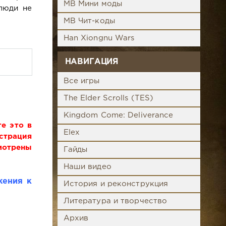
MB Мини моды
люди не
MB Чит-коды
Han Xiongnu Wars
НАВИГАЦИЯ
Все игры
The Elder Scrolls (TES)
Kingdom Come: Deliverance
е это в
Elex
истрация
мотрены
Гайды
Наши видео
жения к
История и реконструкция
Литература и творчество
Архив