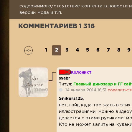
содержимого/отсутствие контента в новости и
версии мода и т.п.
КОММЕНТАРИЕВ 1 316
1
2
3
4
5
6
7
8
9
Колонист
syabr
Титул:
Главный динозавр и ГГ сай
14 января 2014 16:51
поделиться
Snikers125
,
нет, гайд куда там жать в этих
иллюстрациями, можно видеоуро
делается с этими русиками, мо
Кто не может залить на кудани