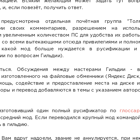
мацией. Всякий желающий может задать тут воп
и, если повезёт, получить ответ.
предусмотрена отдельная почётная группа "Тол
ии своих комментариев, разрешением на исполь
и увеличенным количеством ПС для удобства их работ
и, со всеми вытекающими отсюда привилегиями и полн
ь, какой мод больше нуждается в русификации и
ии по вопросам Гильдии).
ться. Обсуждения между мастерами Гильдии - в
 изготовленного на файловые обменники (Яндекс Диск
мощь, содействие и предоставление места на диске и
оры и перевод добавляются в темы с указанием авторс
изготовивший один полный русификатор по
глосса
а средний мод. Если переводился крупный мод командой
 в гильдию.
 Вам вдруг надоели, звание не аннулируется, при не