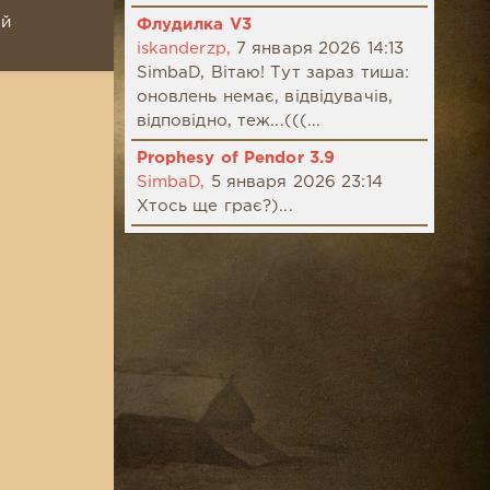
ой
Флудилка V3
iskanderzp,
7 января 2026 14:13
SimbaD, Вітаю! Тут зараз тиша:
оновлень немає, відвідувачів,
відповідно, теж...(((...
Prophesy of Pendor 3.9
SimbaD,
5 января 2026 23:14
Хтось ще грає?)...