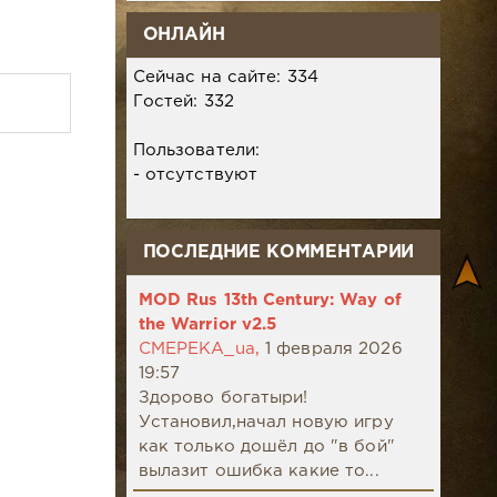
ОНЛАЙН
Сейчас на сайте: 334
Гостей: 332
Пользователи:
- отсутствуют
ПОСЛЕДНИЕ КОММЕНТАРИИ
MOD Rus 13th Century: Way of
the Warrior v2.5
CMEPEKA_ua,
1 февраля 2026
19:57
Здорово богатыри!
Установил,начал новую игру
как только дошёл до "в бой"
вылазит ошибка какие то...