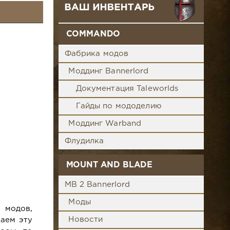
COMMANDO
Фабрика модов
Моддинг Bannerlord
Документация Taleworlds
Гайды по мододелию
Моддинг Warband
Флудилка
MOUNT AND BLADE
MB 2 Bannerlord
Моды
 модов,
Новости
ваем эту