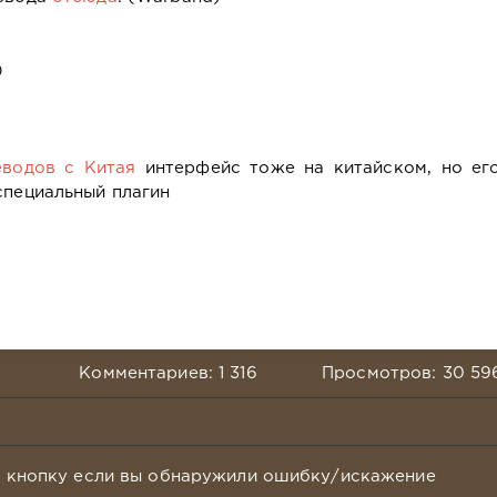
)
еводов с Китая
интерфейс тоже на китайском, но ег
специальный плагин
Комментариев: 1 316
Просмотров: 30 59
у кнопку если вы обнаружили ошибку/искажение