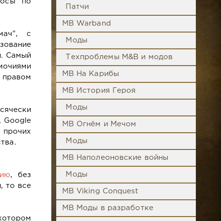
росы по
Патчи
MB Warband
мач", с
Моды
зование
ы. Самый
Техпроблемы M&B и модов
омочиями
MB На Карибы
 правом
MB История Героя
Моды
сячески
, Google
MB Огнём и Мечом
 прочих
Моды
тва.
MB Наполеоновские войны
Моды
рию
, без
, то все
MB Viking Conquest
MB Моды в разработке
котором