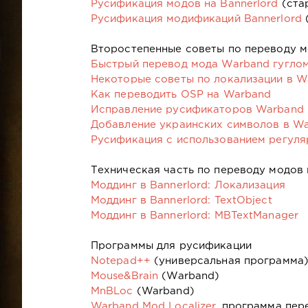
Русификация модов на Bannerlord
(ста
Русификация модификаций Bannerlord
(
Второстепенные советы по переводу м
Быстрый перевод мода Warband гугло
Некоторые советы по локализации в W
Как переводить OSP на Warband
Исправление русификаторов Warband
Добавление украинских символов в W
Русификация с использованием регул
Техническая часть по переводу модов н
Моддинг в Bannerlord: Локализация
Моддинг в Bannerlord: TextObject
Моддинг в Bannerlord: MBTextManager
Программы для русификации
Notepad++
(универсальная программа
Mouse&Brain
(Warband)
MnBLoc
(Warband)
Warband Mod Localizer
, программа пе