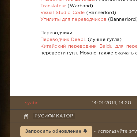
Translateur
(Warband)
Visual Studio Code
(Bannerlord)
Утилиты для переводчиков
(Bannerlord
Переводчики
Переводчик DeepL
(лучше гугла)
Китайский переводчик Baidu для пер
перевести гугл. Можно также скачать 
syabr
14-01-2014, 14:20
РУСИФИКАТОР
Запросить обновление 🔔
- используйте эт