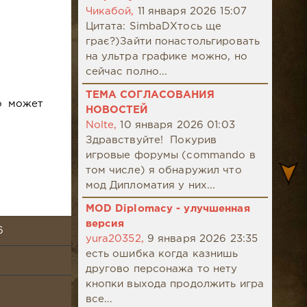
Чикабой,
11 января 2026 15:07
Цитата: SimbaDХтось ще
грає?)Зайти понастольгировать
на ультра графике можно, но
сейчас полно...
ТЕМА СОГЛАСОВАНИЯ
о может
НОВОСТЕЙ
Nolte,
10 января 2026 01:03
Здравствуйте! Покурив
игровые форумы (commando в
том числе) я обнаружил что
мод Дипломатия у них...
MOD Diplomacy - улучшенная
версия
6
yura20352,
9 января 2026 23:35
есть ошибка когда казнишь
другово персонажа то нету
кнопки выхода продолжить игра
все...