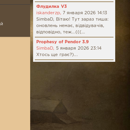
Флудилка V3
iskanderzp,
7 января 2026 14:13
SimbaD, Вітаю! Тут зараз тиша:
ой
оновлень немає, відвідувачів,
відповідно, теж...(((...
Prophesy of Pendor 3.9
SimbaD,
5 января 2026 23:14
Хтось ще грає?)...