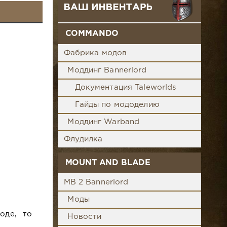
COMMANDO
Фабрика модов
Моддинг Bannerlord
Документация Taleworlds
Гайды по мододелию
Моддинг Warband
Флудилка
MOUNT AND BLADE
MB 2 Bannerlord
Моды
оде, то
Новости