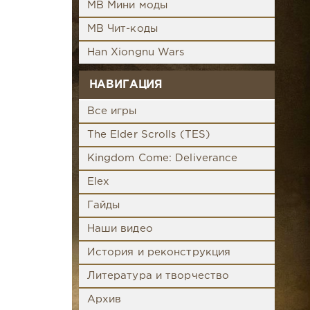
MB Мини моды
MB Чит-коды
Han Xiongnu Wars
НАВИГАЦИЯ
Все игры
The Elder Scrolls (TES)
Kingdom Come: Deliverance
Elex
Гайды
Наши видео
История и реконструкция
Литература и творчество
Архив