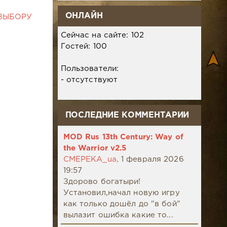
ОНЛАЙН
ВЫБОРУ
Сейчас на сайте: 102
Гостей: 100
Пользователи:
- отсутствуют
ПОСЛЕДНИЕ КОММЕНТАРИИ
MOD Rus 13th Century: Way of
the Warrior v2.5
CMEPEKA_ua,
1 февраля 2026
19:57
Здорово богатыри!
Установил,начал новую игру
как только дошёл до "в бой"
вылазит ошибка какие то...