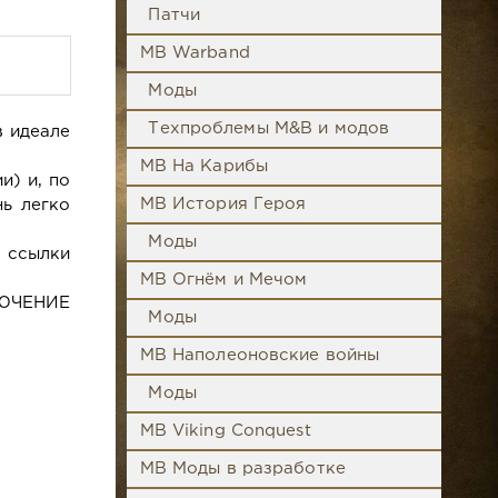
Патчи
MB Warband
Моды
Техпроблемы M&B и модов
в идеале
MB На Карибы
и) и, по
MB История Героя
ь легко
Моды
, ссылки
MB Огнём и Мечом
ЛЮЧЕНИЕ
Моды
MB Наполеоновские войны
Моды
MB Viking Conquest
MB Моды в разработке