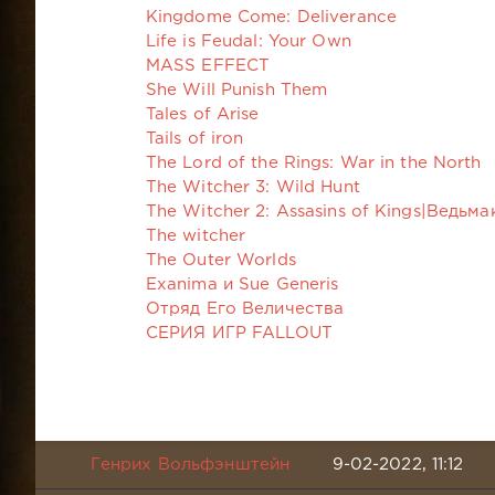
Kingdome Come: Deliverance
Life is Feudal: Your Own
MASS EFFECT
She Will Punish Them
Tales of Arise
Tails of iron
The Lord of the Rings: War in the North
The Witcher 3: Wild Hunt
The Witcher 2: Assasins of Kings|Ведьм
The witcher
The Outer Worlds
Exanima и Sue Generis
Отряд Его Величества
СЕРИЯ ИГР FALLOUT
Генрих Вольфэнштейн
9-02-2022, 11:12